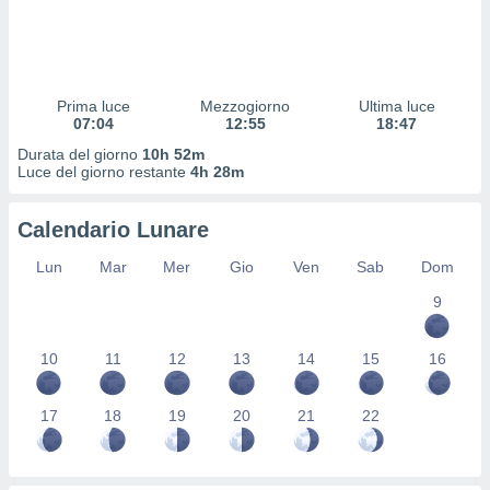
 profili
lezione
cità
izzata,
fili per
Prima luce
Mezzogiorno
Ultima luce
07:04
12:55
18:47
izzazione
Durata del giorno
10h 52m
nuti,
Luce del giorno restante
4h 28m
 profili
lezione
uti
Calendario Lunare
zzati,
 le
Lun
Mar
Mer
Gio
Ven
Sab
Dom
ni degli
 misurare
9
zioni dei
,
10
11
12
13
14
15
16
ere il
so
17
18
19
20
21
22
he o la
ione di
enienti
diverse,