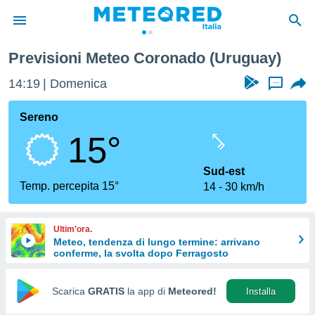
Previsioni Meteo Coronado (Uruguay)
tiva
rivacy
14:19
Domenica
...
ti di
net
Sereno
net)
15°
i
 da
nisti per
Sud-est
 che le
Temp. percepita 15°
14
30 km/h
ioni
iano di
È
Ultim'ora.
Meteo, tendenza di lungo termine: arrivano
 a
conferme, la svolta dopo Ferragosto
ito Web
do le
opzioni:
Scarica
GRATIS
la app di
Meteored!
Installa
 i