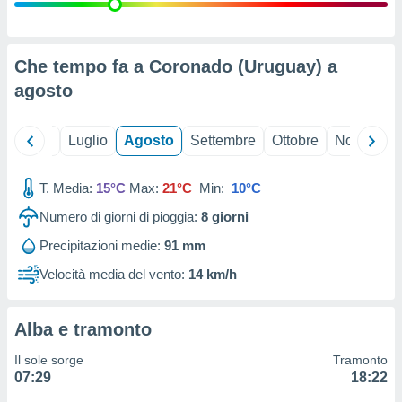
ioni
" o
tra
sui cookie
o sito
Che tempo fa a Coronado (Uruguay) a
agosto
nostri
Giugno
Luglio
Agosto
Settembre
Ottobre
Novembre
mo il
te
ento dei
T. Media:
15°C
Max:
21°C
Min:
10°C
Numero di giorni di pioggia:
8
giorni
re
ioni su
Precipitazioni medie:
91 mm
vo e/o
Velocità media del vento:
14 km/h
i,
 dati
er la
 della
Alba e tramonto
à, creare
r la
Il sole sorge
Tramonto
à
07:29
18:22
izzata,