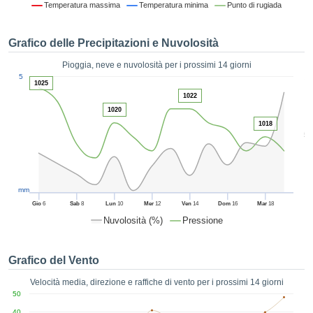
Temperatura massima
Temperatura minima
Punto di rugiada
ie e
edi
tamente
Grafico delle Precipitazioni e Nuvolosità
blicità
Pioggia, neve e nuvolosità per i prossimi 14 giorni
tale
1
5
lizzata,
1025
ACCETTA
 sulle
1022
E
azioni
1020
CONTINUA
 tramite
1018
5
ie o
e simili,
IMPOSTAZIONI
ente di
iare la
tività per
mm
uare a
Gio
6
Sab
8
Lun
10
Mer
12
Ven
14
Dom
16
Mar
18
contenuti
Nuvolosità (%)
Pressione
levati
ard di
à senza
Grafico del Vento
costo.
Velocità media, direzione e raffiche di vento per i prossimi 14 giorni
clic sul
50
 "Accetta
40