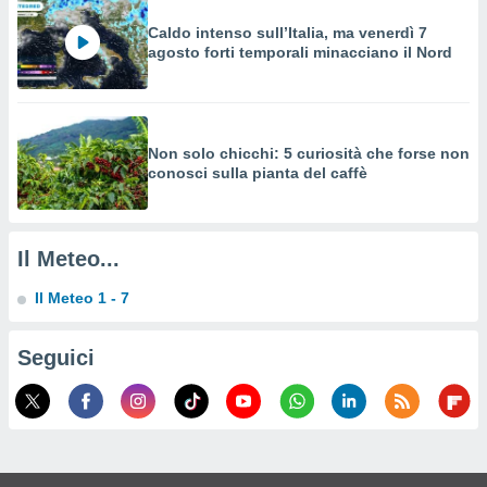
a su
ito web,
Caldo intenso sull’Italia, ma venerdì 7
IP e
agosto forti temporali minacciano il Nord
tori di
Alcuni
ro
 tuoi dati
Non solo chicchi: 5 curiosità che forse non
 sulla
conosci sulla pianta del caffè
un
e
, al quale
rti. Per
Il Meteo...
puoi
il tuo
Il Meteo 1 - 7
o o
l
Seguici
nto dei
ualsiasi
 facendo
ioni
" o
tra
sui cookie