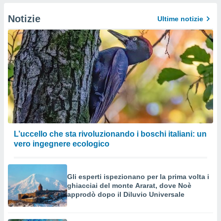
izzata.
utare
Notizie
Ultime notizie
zione dei
 al
ito Web
questo
ento
 il
o
, noi e i
rtner
L’uccello che sta rivoluzionando i boschi italiani: un
mo
vero ingegnere ecologico
tori
o
e simili
Gli esperti ispezionano per la prima volta i
viare,
ghiacciai del monte Ararat, dove Noè
approdò dopo il Diluvio Universale
 e
ati
 quali la