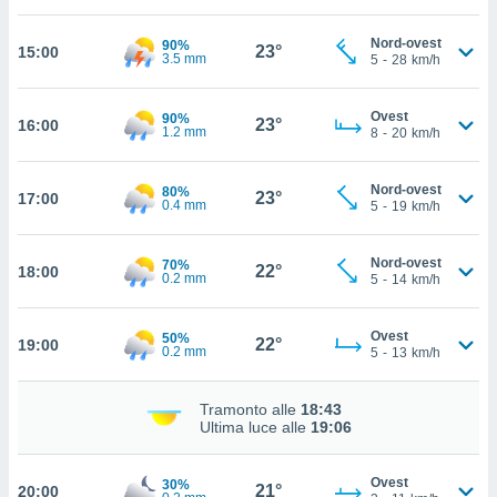
cità
Nord-ovest
90%
23°
15:00
3.5 mm
5
-
28
km/h
izzata,
ACCETTA
ulle
E
ioni
Ovest
90%
CONTINUA
23°
16:00
1.2 mm
tramite
8
-
20
km/h
e simili,
IMPOSTAZIONI
Nord-ovest
80%
nte di
23°
17:00
0.4 mm
5
-
19
km/h
e la
tività per
re a
Nord-ovest
70%
22°
18:00
0.2 mm
5
-
14
km/h
ontenuti
ti
 di
Ovest
50%
22°
senza
19:00
0.2 mm
5
-
13
km/h
sto.
clic sul
Tramonto alle
18:43
 "Accetta
Ultima luce alle
19:06
a", è
Ovest
al sito
30%
21°
20:00