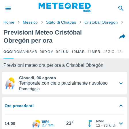
tiva
rivacy
Home
Messico
Stato di Chiapas
Cristóbal Obregón
O
ti di
net
Previsioni Meteo Cristóbal
net)
Obregón per ora
i
 da
nisti per
OGGI
DOMANI
SAB. 08
DOM. 09
LUN. 10
MAR. 11
MER. 12
GIO. 13
VEN
 che le
ioni
Previsioni meteo ora per ora a Cristóbal Obregón
iano di
È
Giovedi, 06 agosto
Temporale con cielo parzialmente nuvoloso
 a
Pomeriggio
ito Web
do le
opzioni:
Ore precedenti
 i
e
Nord
80%
23°
14:00
2.7 mm
12
-
36
km/h
amente