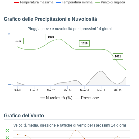
Temperatura massima
Temperatura minima
Punto di rugiada
ie e
edi
tamente
Grafico delle Precipitazioni e Nuvolosità
blicità
Pioggia, neve e nuvolosità per i prossimi 14 giorni
tale
1
5
lizzata,
1019
ACCETTA
1017
 sulle
1016
E
azioni
CONTINUA
 tramite
1011
5
ie o
e simili,
IMPOSTAZIONI
ente di
iare la
tività per
mm
uare a
Sab
8
Lun
10
Mer
12
Ven
14
Dom
16
Mar
18
Gio
20
contenuti
Nuvolosità (%)
Pressione
levati
ard di
à senza
Grafico del Vento
costo.
Velocità media, direzione e raffiche di vento per i prossimi 14 giorni
clic sul
60
 "Accetta
50