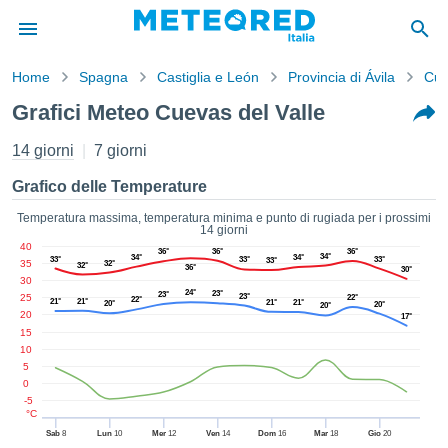
Home
Spagna
Castiglia e León
Provincia di Ávila
Cue
mativa
Grafici Meteo Cuevas del Valle
Privacy
nuti di
14 giorni
7 giorni
eo.net
eo.net)
Grafico delle Temperature
stati
ati da
Temperatura massima, temperatura minima e punto di rugiada per i prossimi
14 giorni
nisti per
40
e che le
36°
36°
36°
34°
34°
34°
33°
33°
33°
33°
35
32°
32°
36°
30°
azioni
30
siano di
24°
23°
23°
25
23°
22°
22°
21°
21°
21°
21°
20°
20°
20°
tà. È
20
17°
ibile
15
ere a
10
sito Web
5
0
ando le
-5
 opzioni:
°C
Sab
8
Lun
10
Mer
12
Ven
14
Dom
16
Mar
18
Gio
20
tta i