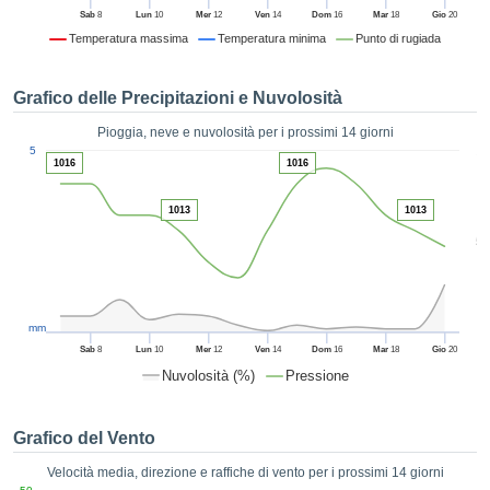
ie e
Sab
8
Lun
10
Mer
12
Ven
14
Dom
16
Mar
18
Gio
20
edi
Temperatura massima
Temperatura minima
Punto di rugiada
tamente
blicità
Grafico delle Precipitazioni e Nuvolosità
tale
lizzata,
Pioggia, neve e nuvolosità per i prossimi 14 giorni
ACCETTA
1
 sulle
5
E
1016
1016
azioni
CONTINUA
 tramite
1013
1013
ie o
e simili,
IMPOSTAZIONI
5
ente di
iare la
tività per
uare a
mm
contenuti
Sab
8
Lun
10
Mer
12
Ven
14
Dom
16
Mar
18
Gio
20
levati
Nuvolosità (%)
Pressione
ard di
à senza
costo.
Grafico del Vento
clic sul
Velocità media, direzione e raffiche di vento per i prossimi 14 giorni
 "Accetta