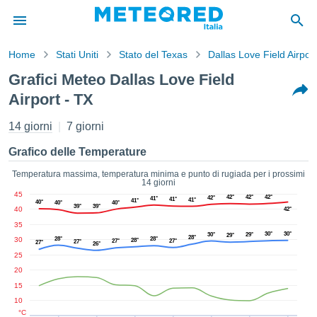
Home
Stati Uniti
Stato del Texas
Dallas Love Field Airport
mativa
Grafici Meteo Dallas Love Field
Privacy
Airport - TX
nuti di
eo.net
14 giorni
7 giorni
eo.net)
stati
Grafico delle Temperature
ati da
nisti per
Temperatura massima, temperatura minima e punto di rugiada per i prossimi
e che le
14 giorni
azioni
45
42°
42°
42°
42°
41°
41°
41°
41°
40°
40°
40°
siano di
39°
39°
40
42°
tà. È
35
ibile
30°
30°
30°
29°
29°
28°
30
28°
28°
28°
27°
27°
27°
27°
26°
ere a
25
sito Web
20
ando le
15
 opzioni:
10
°C
tta i