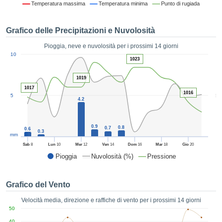
Temperatura massima
Temperatura minima
Punto di rugiada
ie e
edi
tamente
Grafico delle Precipitazioni e Nuvolosità
blicità
Pioggia, neve e nuvolosità per i prossimi 14 giorni
tale
1
10
lizzata,
1023
ACCETTA
 sulle
E
azioni
1019
CONTINUA
 tramite
1017
1016
5
5
ie o
4.2
e simili,
IMPOSTAZIONI
ente di
iare la
0.9
0.8
0.7
0.6
0.3
tività per
mm
uare a
Sab
8
Lun
10
Mer
12
Ven
14
Dom
16
Mar
18
Gio
20
contenuti
Pioggia
Nuvolosità (%)
Pressione
levati
ard di
à senza
Grafico del Vento
costo.
Velocità media, direzione e raffiche di vento per i prossimi 14 giorni
clic sul
50
 "Accetta
40