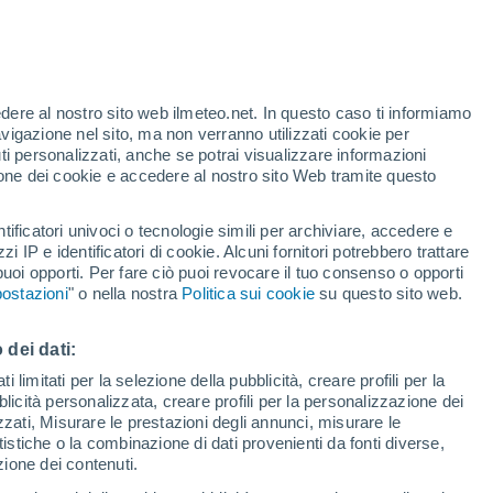
edere al nostro sito web ilmeteo.net. In questo caso ti informiamo
/h
avigazione nel sito, ma non verranno utilizzati cookie per
i personalizzati, anche se potrai visualizzare informazioni
azione dei cookie e accedere al nostro sito Web tramite questo
tificatori univoci o tecnologie simili per archiviare, accedere e
.
zzi IP e identificatori di cookie. Alcuni fornitori potrebbero trattare
 puoi opporti. Per fare ciò puoi revocare il tuo consenso o opporti
di pioggia
Satelliti
Modelli
ostazioni
" o nella nostra
Politica sui cookie
su questo sito web.
 dei dati:
Lunedì
Martedì
Mercoledì
Giovedi
 limitati per la selezione della pubblicità, creare profili per la
bblicità personalizzata, creare profili per la personalizzazione dei
10 Ago
11 Ago
12 Ago
13 Ago
izzati, Misurare le prestazioni degli annunci, misurare le
istiche o la combinazione di dati provenienti da fonti diverse,
ezione dei contenuti.