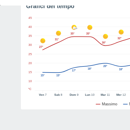
Grafici del tempo
45
40
35°
35°
35
32°
31°
30°
30
27°
25
20
20°
18°
18°
17°
15
15°
15°
10
°C
Ven
7
Sab
8
Dom
9
Lun
10
Mar
11
Mer
12
Massimo