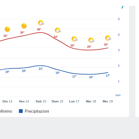
5
38°
36°
4
35°
34°
30°
30°
29°
3
2
21°
20°
19°
19°
17°
17°
16°
1
mm
Gio
13
Ven
14
Sab
15
Dom
16
Lun
17
Mar
18
Mer
19
Minimo
Precipitazioni