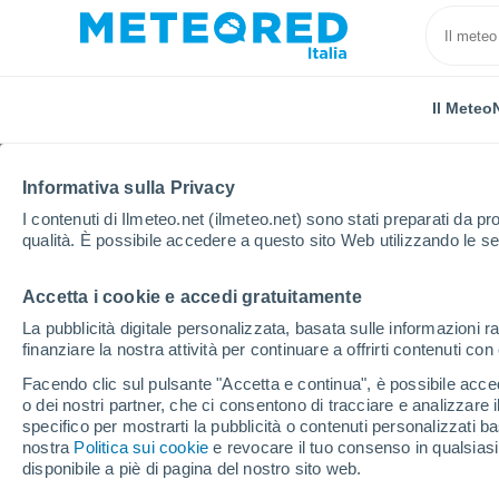
Il Meteo
Informativa sulla Privacy
I contenuti di Ilmeteo.net (ilmeteo.net) sono stati preparati da pro
qualità. È possibile accedere a questo sito Web utilizzando le se
Accetta i cookie e accedi gratuitamente
Home
Germania
Renania-Palatinato
Dierbach
La pubblicità digitale personalizzata, basata sulle informazioni ra
finanziare la nostra attività per continuare a offrirti contenuti co
Previsioni Meteo Dierb
Facendo clic sul pulsante "Accetta e continua", è possibile accede
o dei nostri partner, che ci consentono di tracciare e analizzare
18:38
Venerdì
specifico per mostrarti la pubblicità o contenuti personalizzati b
nostra
Politica sui cookie
e revocare il tuo consenso in qualsia
disponibile a piè di pagina del nostro sito web.
Nubi sparse