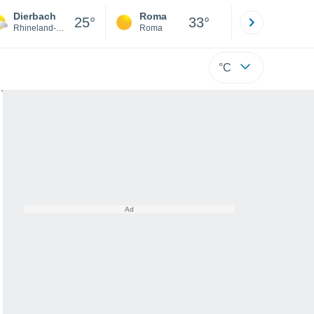
Dierbach
Roma
Milano
25°
33°
Rhineland-Palatinate
Roma
Milano
°C