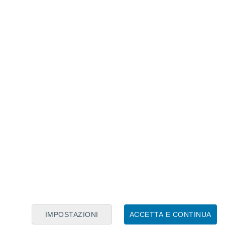
Calendario Lunare
Lun
Mar
Mer
Gio
Ven
Sab
Dom
7
8
9
10
11
12
13
14
15
16
17
18
19
20
IMPOSTAZIONI
ACCETTA E CONTINUA