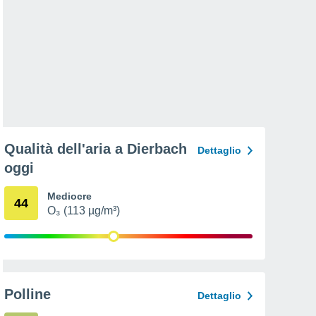
Qualità dell'aria a Dierbach
Dettaglio
oggi
Mediocre
44
O₃ (113 µg/m³)
Polline
Dettaglio