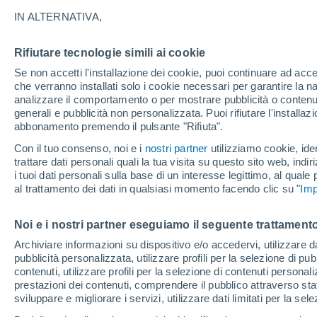
25°
IN ALTERNATIVA,
Rifiutare tecnologie simili ai cookie
Nord
Se non accetti l'installazione dei cookie, puoi continuare ad acc
Temp. percepita 26°
14
-
30 km
che verranno installati solo i cookie necessari per garantire la n
analizzare il comportamento o per mostrare pubblicità o contenut
generali e pubblicità non personalizzata. Puoi rifiutare l'install
abbonamento premendo il pulsante "Rifiuta".
Ultim'ora.
Luca Lombroso non vede la fine del caldo:
Con il tuo consenso, noi e i
nostri partner
utilizziamo cookie, iden
"Ferragosto 2026 potrebbe entrare nella storia
trattare dati personali quali la tua visita su questo sito web, indiri
Ecco perché."
i tuoi dati personali sulla base di un interesse legittimo, al quale
Il Meteo 1 - 7
Attualità
Mappa di nuvolosità
Radar 
al trattamento dei dati in qualsiasi momento facendo clic su "
Imp
Noi e i nostri partner eseguiamo il seguente trattamento
Domani
Domenica
Oggi
Archiviare informazioni su dispositivo e/o accedervi, utilizzare dati
pubblicità personalizzata, utilizzare profili per la selezione di pu
8 Ago
9 Ago
7 Ago
contenuti, utilizzare profili per la selezione di contenuti personal
prestazioni dei contenuti, comprendere il pubblico attraverso stat
sviluppare e migliorare i servizi, utilizzare dati limitati per la sel