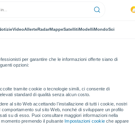
Notizie
Video
Allerte
Radar
Mappe
Satelliti
Modelli
Mondo
Sci
fessionisti per garantire che le informazioni offerte siano di
guenti opzioni:
ccolte tramite cookie o tecnologie simili, ci consente di
n elevati standard di qualità senza alcun costo.
ach
re al sito Web accettando l'installazione di tutti i cookie, nostri
 il comportamento sul sito Web, nonché di sviluppare un profilo
...
asati su di esso. Puoi consultare maggiori informazioni nella
si momento premendo il pulsante
Impostazioni cookie
che appare
Per ora
Intervalli nuvolosi nelle prossime
ore