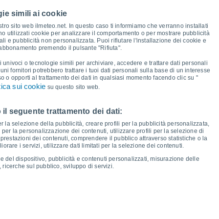
ie simili ai cookie
26°
26°
25°
tro sito web ilmeteo.net. In questo caso ti informiamo che verranno installati
25°
25°
25°
24°
no utilizzati cookie per analizzare il comportamento o per mostrare pubblicità
23°
i e pubblicità non personalizzata. Puoi rifiutare l'installazione dei cookie e
 abbonamento premendo il pulsante "Rifiuta".
i univoci o tecnologie simili per archiviare, accedere e trattare dati personali
16°
lcuni fornitori potrebbero trattare i tuoi dati personali sulla base di un interesse
16°
16°
15°
so o opporti al trattamento dei dati in qualsiasi momento facendo clic su "
14°
14°
14°
tica sui cookie
13°
su questo sito web.
 il seguente trattamento dei dati:
io
13
Ven
14
Sab
15
Dom
16
Lun
17
Mar
18
Mer
19
Gio
20
er la selezione della pubblicità, creare profili per la pubblicità personalizzata,
emperatura minima
Punto di rugiada
i per la personalizzazione dei contenuti, utilizzare profili per la selezione di
prestazioni dei contenuti, comprendere il pubblico attraverso statistiche o la
rare i servizi, utilizzare dati limitati per la selezione dei contenuti.
e del dispositivo, pubblicità e contenuti personalizzati, misurazione delle
 ricerche sul pubblico, sviluppo di servizi.
osità per i prossimi 14 giorni
100
1022
75
1018