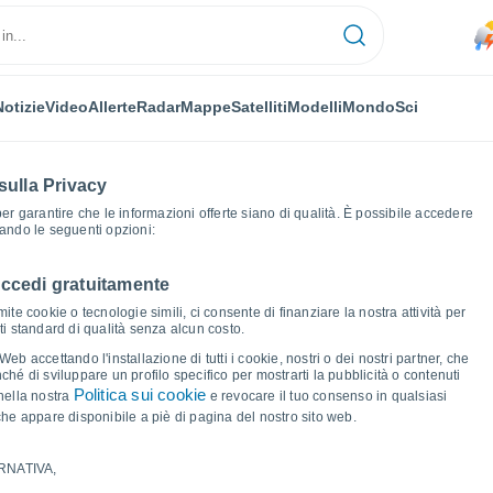
Notizie
Video
Allerte
Radar
Mappe
Satelliti
Modelli
Mondo
Sci
sulla Privacy
 per garantire che le informazioni offerte siano di qualità. È possibile accedere
zando le seguenti opzioni:
accedi gratuitamente
ici del tempo
ite cookie o tecnologie simili, ci consente di finanziare la nostra attività per
ati standard di qualità senza alcun costo.
er - WI
b accettando l'installazione di tutti i cookie, nostri o dei nostri partner, che
hé di sviluppare un profilo specifico per mostrarti la pubblicità o contenuti
Politica sui cookie
nella nostra
e revocare il tuo consenso in qualsiasi
he appare disponibile a piè di pagina del nostro sito web.
RNATIVA,
ma e punto di rugiada per i prossimi 14 giorni