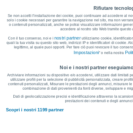
30
28°
Rifiutare tecnolog
27°
27°
26°
26°
Se non accetti l'installazione dei cookie, puoi continuare ad accedere al nos
25
24°
solo i cookie necessari per garantire la navigazione nel sito, ma non verran
o contenuti personalizzati, anche se potrai visualizzare informazioni general
accedere al nostro sito Web tramite questo
20
nostri partner
Con il tuo consenso, noi e i
utilizziamo cookie, identificator
17°
quali la tua visita su questo sito web, indirizzi IP e identificatori di cookie. A
16°
16°
15°
legittimo, al quale puoi opporti. Per fare ciò puoi revocare il tuo consen
15
14°
13°
Impostazioni
Poli
" o nella nostra
°C
Noi e i nostri partner eseguiamo
Ven
7
Sab
8
Dom
9
Lun
10
Mar
11
Mer
12
G
Archiviare informazioni su dispositivo e/o accedervi, utilizzare dati limitati p
Temperatura massima
T
utilizzare profili per la selezione di pubblicità personalizzata, creare profil
contenuti personalizzati, Misurare le prestazioni degli annunci, misurare le 
combinazione di dati provenienti da fonti diverse, sviluppare e miglio
Grafico delle Precipitazioni e Nuvolosità
Dati di geolocalizzazione precisi e identificazione attraverso la scansion
prestazioni dei contenuti e degli annunci,
Pioggia, neve e nuvol
Scopri i nostri 1199 partner
15