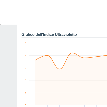
0
SW
W
SW
E
E
NE
km/h
Ven
7
Sab
8
Dom
9
Lun
10
Mar
11
Mer
12
G
Raffiche massime di ve
Grafico dell'Indice Ultravioletto
8
7
6
5
4
3