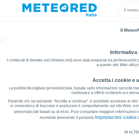
Il Meteo
Informativa 
I contenuti di Ilmeteo.net (ilmeteo.net) sono stati preparati da professionisti
a questo sito Web utiliz
Accetta i cookie e 
Home
Stati Uniti
Wisconsin
Dorchester
Graf
La pubblicità digitale personalizzata, basata sulle informazioni raccolte tram
continuare a offrirti contenuti con elev
Grafici Meteo Dorchest
Facendo clic sul pulsante "Accetta e continua", è possibile accedere al sito We
ci consentono di tracciare e analizzare il comportamento sul sito Web, nonc
personalizzati basati su di esso. Puoi consultare maggiori informazioni 
14 giorni
7 giorni
Impostazioni cookie
momento premendo il pulsante
c
Grafico delle Temperature
IN ALTE
Temperatura massima, temperatura mini