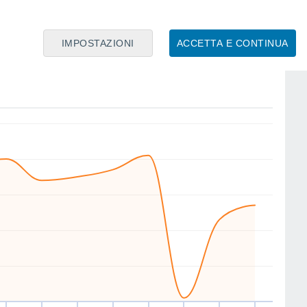
IMPOSTAZIONI
ACCETTA E CONTINUA
E
SE
W
W
SE
SE
W
NW
io
13
Ven
14
Sab
15
Dom
16
Lun
17
Mar
18
Mer
19
Gio
20
nto
Velocitá media del vento