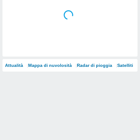
i nostri
artner
Attualità
Mappa di nuvolosità
Radar di pioggia
Satelliti