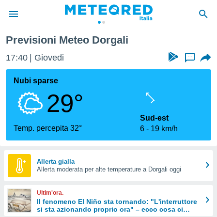
Previsioni Meteo Dorgali
tiva
rivacy
17:40
Giovedi
...
ti di
net
Nubi sparse
net)
29°
i
 da
nisti per
Sud-est
 che le
Temp. percepita 32°
6
19 km/h
ioni
iano di
È
Allerta gialla
 a
Allerta moderata per alte temperature a Dorgali oggi
ito Web
do le
Ultim'ora.
opzioni:
Il fenomeno El Niño sta tornando: "L'interruttore
si sta azionando proprio ora" – ecco cosa ci
 i