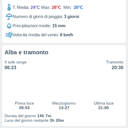
 profili
T. Media:
24°C
Max:
28°C
Min:
20°C
lezione
cità
Numero di giorni di pioggia:
3
giorni
izzata,
fili per
Precipitazioni medie:
15 mm
Velocità media del vento:
8 km/h
izzazione
nuti,
 profili
Alba e tramonto
lezione
uti
Il sole sorge
Tramonto
zzati,
06:23
20:30
 le
ni degli
 misurare
zioni dei
,
ere il
Prima luce
Mezzogiorno
Ultima luce
so
05:53
13:27
21:00
he o la
Durata del giorno
14h 7m
ione di
Luce del giorno restante
3h 20m
enienti
diverse,