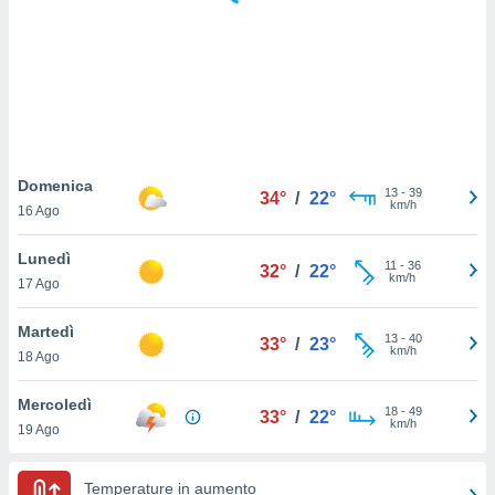
puoi
re ad
 al
ito web
et. In
aso ti
mo che
installati
okie
Domenica
13
-
39
34°
/
22°
i per
km/h
16 Ago
 la
one nel
Lunedì
11
-
36
 non
32°
/
22°
km/h
17 Ago
utilizzati
er
e il
Martedì
13
-
40
33°
/
23°
amento o
km/h
18 Ago
rare
à o
Mercoledì
18
-
49
i
33°
/
22°
km/h
19 Ago
zzati,
 potrai
are
Temperature in aumento