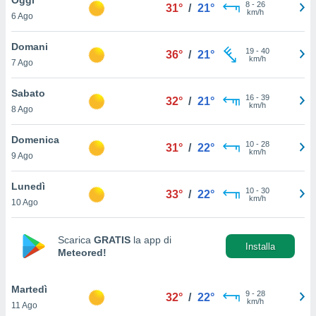
a", è
8
-
26
31°
/
21°
km/h
6 Ago
al sito
ettando
Domani
19
-
40
36°
/
21°
zione di
km/h
7 Ago
okie,
dei nostri
Sabato
16
-
39
che ci
32°
/
21°
km/h
8 Ago
no di
 e
e il
Domenica
10
-
28
31°
/
22°
amento
km/h
9 Ago
 Web,
i
Lunedì
10
-
30
re un
33°
/
22°
km/h
10 Ago
pecifico
arti la
à o
Scarica
GRATIS
la app di
i
Installa
Meteored!
zzati
 di esso.
sultare
Martedì
9
-
28
32°
/
22°
km/h
11 Ago
oni nella