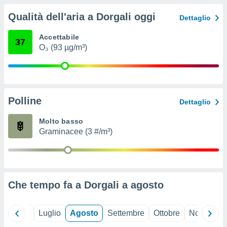
ioni
" o
Qualità dell'aria a Dorgali oggi
tra
Dettaglio
sui cookie
o sito
Accettabile
37
O₃ (93 µg/m³)
nostri
mo il
te
Polline
Dettaglio
ento dei
Molto basso
re
Graminacee (3 #/m³)
ioni su
vo e/o
i,
 dati
er la
Che tempo fa a Dorgali a
agosto
 della
à, creare
r la
à
Giugno
Luglio
Agosto
Settembre
Ottobre
Novembre
izzata,