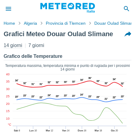
Home
Algeria
Provincia di Tlemcen
Douar Oulad Sliman
mativa
Grafici Meteo Douar Oulad Slimane
Privacy
nuti di
14 giorni
7 giorni
eo.net
eo.net)
Grafico delle Temperature
stati
ati da
Temperatura massima, temperatura minima e punto di rugiada per i prossimi
14 giorni
nisti per
40
e che le
35°
34°
34°
34°
35
33°
azioni
33°
33°
32°
32°
32°
32°
32°
31°
31°
siano di
30
tà. È
24°
24°
23°
23°
25
23°
23°
23°
23°
23°
23°
23°
22°
22°
ibile
21°
20
ere a
sito Web
15
ando le
10
 opzioni:
°C
Sab
8
Lun
10
Mer
12
Ven
14
Dom
16
Mar
18
Gio
20
tta i