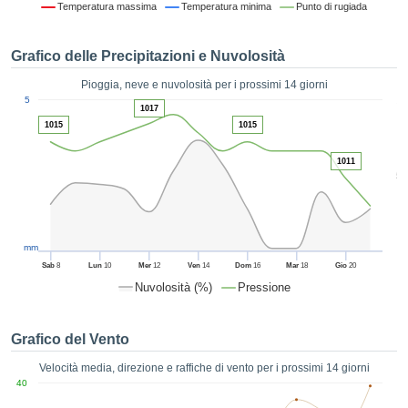
Temperatura massima
Temperatura minima
Punto di rugiada
ie e
edi
tamente
Grafico delle Precipitazioni e Nuvolosità
blicità
Pioggia, neve e nuvolosità per i prossimi 14 giorni
tale
1
5
lizzata,
1017
ACCETTA
 sulle
1015
1015
E
azioni
CONTINUA
 tramite
1011
5
ie o
e simili,
IMPOSTAZIONI
ente di
iare la
tività per
mm
uare a
Sab
8
Lun
10
Mer
12
Ven
14
Dom
16
Mar
18
Gio
20
contenuti
Nuvolosità (%)
Pressione
levati
ard di
à senza
Grafico del Vento
costo.
Velocità media, direzione e raffiche di vento per i prossimi 14 giorni
clic sul
40
 "Accetta