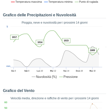
Temperatura massima
Temperatura minima
Punto di rugiada
ie e
edi
tamente
Grafico delle Precipitazioni e Nuvolosità
blicità
Pioggia, neve e nuvolosità per i prossimi 14 giorni
tale
1
5
lizzata,
ACCETTA
 sulle
E
1017
azioni
CONTINUA
1015
 tramite
1014
5
ie o
1009
e simili,
IMPOSTAZIONI
ente di
iare la
tività per
mm
uare a
Gio
6
Sab
8
Lun
10
Mer
12
Ven
14
Dom
16
Mar
18
contenuti
Nuvolosità (%)
Pressione
levati
ard di
à senza
Grafico del Vento
costo.
Velocità media, direzione e raffiche di vento per i prossimi 14 giorni
clic sul
60
 "Accetta
50