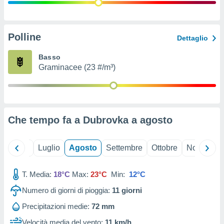
ioni
" o
tra
sui cookie
o sito
Polline
Dettaglio
Basso
nostri
Graminacee (23 #/m³)
mo il
te
ento dei
Che tempo fa a Dubrovka a
agosto
re
ioni su
vo e/o
Giugno
Luglio
Agosto
Settembre
Ottobre
Novembre
i,
 dati
er la
T. Media:
18°C
Max:
23°C
Min:
12°C
 della
Numero di giorni di pioggia:
11
giorni
à, creare
r la
Precipitazioni medie:
72 mm
à
izzata,
Velocità media del vento:
11 km/h