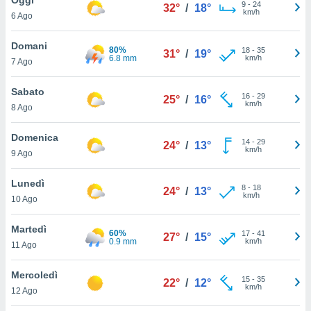
a", è
9
-
24
32°
/
18°
km/h
6 Ago
al sito
ettando
Domani
80%
18
-
35
31°
/
19°
zione di
6.8 mm
km/h
7 Ago
okie,
dei nostri
Sabato
16
-
29
che ci
25°
/
16°
km/h
8 Ago
no di
 e
e il
Domenica
14
-
29
24°
/
13°
amento
km/h
9 Ago
 Web,
i
Lunedì
8
-
18
re un
24°
/
13°
km/h
10 Ago
pecifico
arti la
Martedì
à o
60%
17
-
41
27°
/
15°
0.9 mm
km/h
i
11 Ago
zzati
 di esso.
Mercoledì
15
-
35
sultare
22°
/
12°
km/h
12 Ago
oni nella