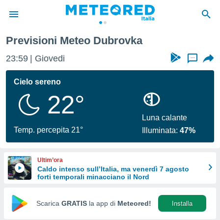
Previsioni Meteo Dubrovka
tiva
rivacy
23:59
Giovedi
...
ti di
net
Cielo sereno
net)
22°
i
 da
nisti per
Luna calante
 che le
Temp. percepita 21°
Illuminata:
47%
ioni
iano di
È
Ultim’ora
Caldo intenso sull’Italia, ma venerdì 7 agosto
 a
forti temporali minacciano il Nord
ito Web
do le
opzioni:
Scarica
GRATIS
la app di
Meteored!
Installa
 i