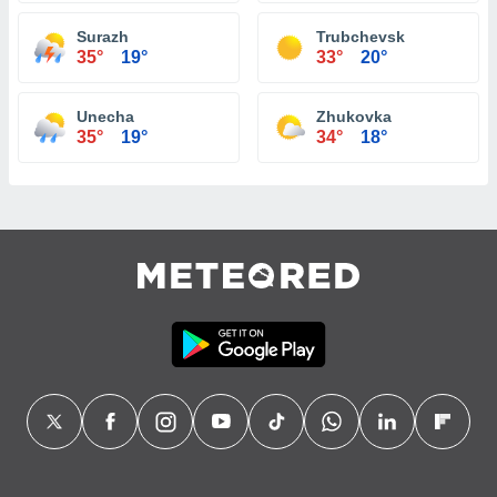
Surazh
Trubchevsk
35°
19°
33°
20°
Unecha
Zhukovka
35°
19°
34°
18°