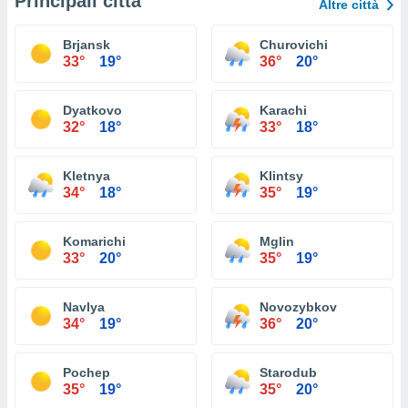
Principali città
Altre città
Brjansk
Churovichi
33°
19°
36°
20°
Dyatkovo
Karachi
32°
18°
33°
18°
Kletnya
Klintsy
34°
18°
35°
19°
Komarichi
Mglin
33°
20°
35°
19°
Navlya
Novozybkov
34°
19°
36°
20°
Pochep
Starodub
35°
19°
35°
20°