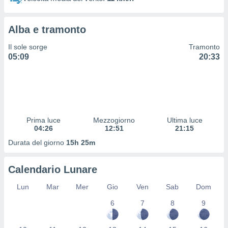
 profili
lezione
cità
Alba e tramonto
izzata,
fili per
Il sole sorge
Tramonto
05:09
20:33
izzazione
nuti,
 profili
lezione
uti
zzati,
Prima luce
Mezzogiorno
Ultima luce
 le
04:26
12:51
21:15
ni degli
 misurare
Durata del giorno
15h 25m
zioni dei
,
Calendario Lunare
ere il
Lun
Mar
Mer
Gio
Ven
Sab
Dom
so
he o la
6
7
8
9
ione di
enienti
diverse,