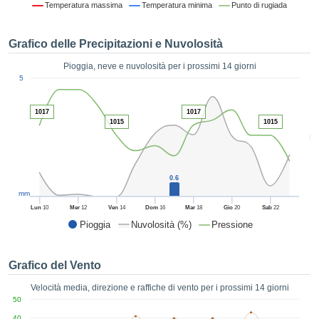
Temperatura massima
Temperatura minima
Punto di rugiada
ie e
edi
tamente
Grafico delle Precipitazioni e Nuvolosità
blicità
Pioggia, neve e nuvolosità per i prossimi 14 giorni
tale
1
5
lizzata,
ACCETTA
 sulle
E
azioni
1017
1017
CONTINUA
1015
1015
 tramite
5
ie o
e simili,
IMPOSTAZIONI
ente di
iare la
0.6
tività per
mm
uare a
Lun
10
Mer
12
Ven
14
Dom
16
Mar
18
Gio
20
Sab
22
contenuti
Pioggia
Nuvolosità (%)
Pressione
levati
ard di
à senza
Grafico del Vento
costo.
Velocità media, direzione e raffiche di vento per i prossimi 14 giorni
clic sul
50
 "Accetta
40