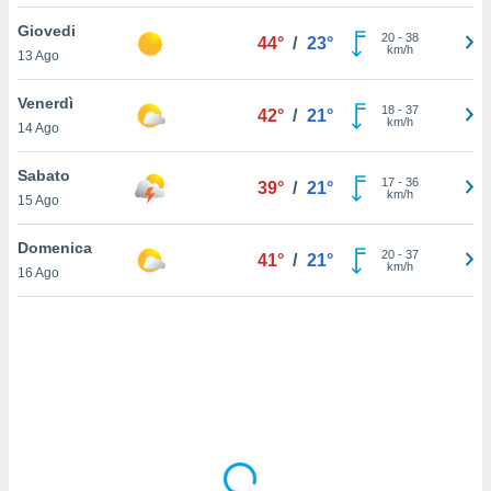
Giovedi
sui cookie
20
-
38
44°
/
23°
km/h
13 Ago
e il tuo
 in
Venerdì
18
-
37
42°
/
21°
o
km/h
14 Ago
 il
Sabato
azioni
17
-
36
39°
/
21°
km/h
15 Ago
kie
re
le a piè
Domenica
20
-
37
41°
/
21°
 del
km/h
16 Ago
to web.
ATIVA,
e
gie
i cookie
ccetti
zione dei