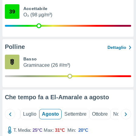
ioni
" o
Accettabile
tra
39
O₃ (98 µg/m³)
sui cookie
o sito
nostri
Polline
Dettaglio
mo il
te
Basso
ento dei
Graminacee (26 #/m³)
re
ioni su
vo e/o
i,
Che tempo fa a El-Amarale a
agosto
 dati
er la
 della
Giugno
Luglio
Agosto
Settembre
Ottobre
Novembre
à, creare
r la
à
T. Media:
25°C
Max:
31°C
Min:
20°C
izzata,