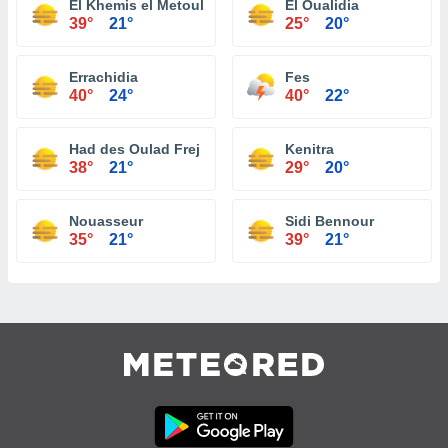
El Khemis el Metouh
El Oualidia
39°
21°
25°
20°
Errachidia
Fes
40°
24°
40°
22°
Had des Oulad Frej
Kenitra
38°
21°
29°
20°
Nouasseur
Sidi Bennour
35°
21°
39°
21°