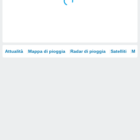
i nostri
artner
Attualità
Mappa di pioggia
Radar di pioggia
Satelliti
Mod