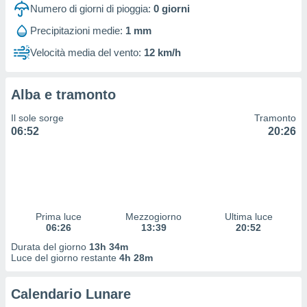
 profili
Numero di giorni di pioggia:
0
giorni
lezione
Precipitazioni medie:
1 mm
cità
izzata,
Velocità media del vento:
12 km/h
fili per
izzazione
Alba e tramonto
nuti,
 profili
Il sole sorge
Tramonto
lezione
06:52
20:26
uti
zzati,
 le
ni degli
 misurare
zioni dei
,
Prima luce
Mezzogiorno
Ultima luce
06:26
13:39
20:52
ere il
Durata del giorno
13h 34m
so
Luce del giorno restante
4h 28m
he o la
ione di
Calendario Lunare
enienti
diverse,