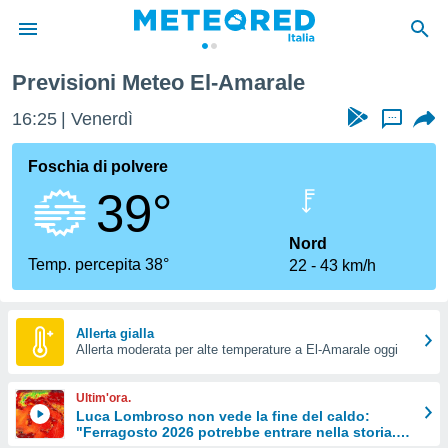
Previsioni Meteo El-Amarale
tiva
rivacy
16:25
Venerdì
...
ti di
net
Foschia di polvere
net)
39°
i
 da
nisti per
Nord
 che le
Temp. percepita 38°
22
43 km/h
ioni
iano di
È
Allerta gialla
 a
Allerta moderata per alte temperature a El-Amarale oggi
ito Web
do le
Ultim'ora.
opzioni:
Luca Lombroso non vede la fine del caldo:
"Ferragosto 2026 potrebbe entrare nella storia.
 i