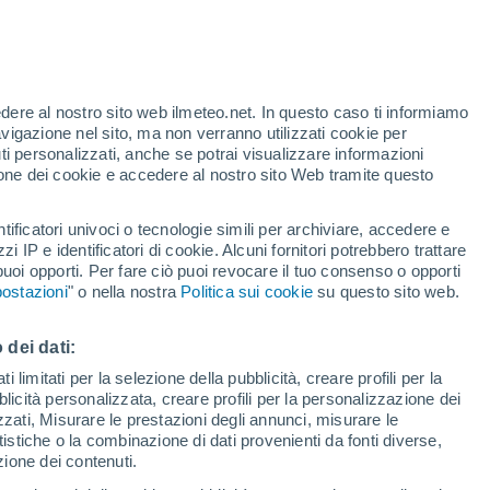
Allerta gialla
Allerta moderata per vento a El
Macal oggi
te
edere al nostro sito web ilmeteo.net. In questo caso ti informiamo
44%
avigazione nel sito, ma non verranno utilizzati cookie per
i personalizzati, anche se potrai visualizzare informazioni
azione dei cookie e accedere al nostro sito Web tramite questo
tificatori univoci o tecnologie simili per archiviare, accedere e
sità
zzi IP e identificatori di cookie. Alcuni fornitori potrebbero trattare
 puoi opporti. Per fare ciò puoi revocare il tuo consenso o opporti
di pioggia
Satelliti
Modelli
ostazioni
" o nella nostra
Politica sui cookie
su questo sito web.
 dei dati:
omenica
Lunedì
Martedì
Mercoledì
 limitati per la selezione della pubblicità, creare profili per la
bblicità personalizzata, creare profili per la personalizzazione dei
9 Ago
10 Ago
11 Ago
12 Ago
izzati, Misurare le prestazioni degli annunci, misurare le
istiche o la combinazione di dati provenienti da fonti diverse,
ezione dei contenuti.
30%
30%