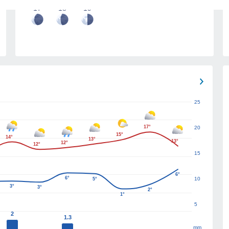
17
18
19
25
17°
20
15°
14°
13°
13°
12°
12°
15
6°
6°
10
5°
3°
3°
2°
1°
5
2
1.3
mm