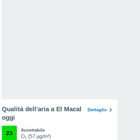
Qualità dell'aria a El Macal
Dettaglio
oggi
Accettabile
23
O₃ (57 µg/m³)