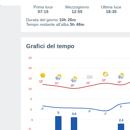
Prima luce
Mezzogiorno
Ultima luce
07:15
12:55
18:35
Durata del giorno
10h 26m
Tempo restante all'alba
5h 48m
Grafici del tempo
25
20
15
13°
12°
12°
11°
11°
10°
10
5
3°
2°
0
0°
5
4.6
-1°
-5
2.4
°C