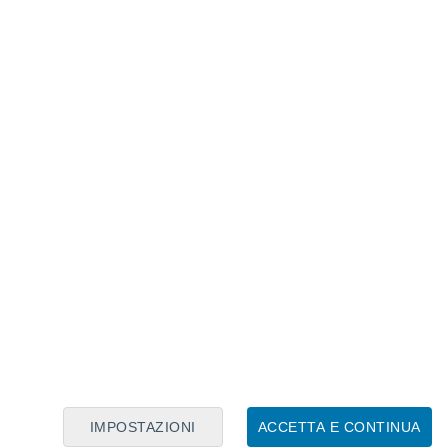
Calendario Lunare
Lun
Mar
Mer
Gio
Ven
Sab
Dom
6
7
8
9
10
11
12
13
14
15
16
IMPOSTAZIONI
ACCETTA E CONTINUA