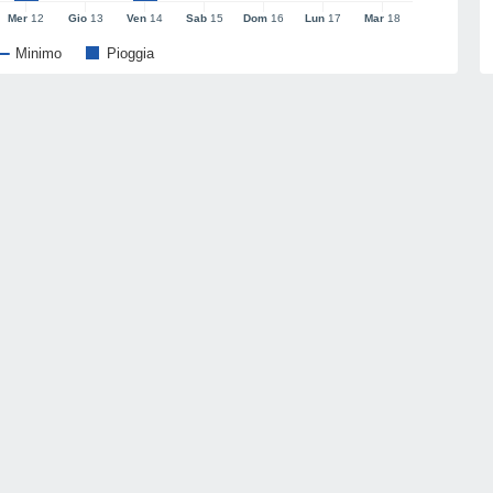
Mer
12
Gio
13
Ven
14
Sab
15
Dom
16
Lun
17
Mar
18
Minimo
Pioggia