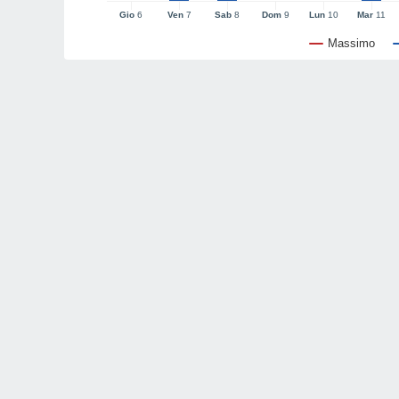
Gio
6
Ven
7
Sab
8
Dom
9
Lun
10
Mar
11
Massimo