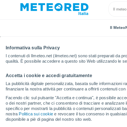
Il Meteo
Informativa sulla Privacy
I contenuti di Ilmeteo.net (ilmeteo.net) sono stati preparati da pro
qualità. È possibile accedere a questo sito Web utilizzando le se
Accetta i cookie e accedi gratuitamente
Home
Cile
Ñuble
El Macal
La pubblicità digitale personalizzata, basata sulle informazioni ra
finanziare la nostra attività per continuare a offrirti contenuti co
Previsioni Meteo El Ma
Facendo clic sul pulsante "Accetta e continua", è possibile accede
o dei nostri partner, che ci consentono di tracciare e analizzare
01:27
Giovedi
specifico per mostrarti la pubblicità o contenuti personalizzati b
nostra
Politica sui cookie
e revocare il tuo consenso in qualsia
disponibile a piè di pagina del nostro sito web.
Cielo sereno