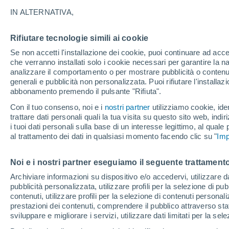
5°
IN ALTERNATIVA,
Rifiutare tecnologie simili ai cookie
Luna calan
Se non accetti l'installazione dei cookie, puoi continuare ad acc
Illuminata:
Temp. percepita 5°
che verranno installati solo i cookie necessari per garantire la n
analizzare il comportamento o per mostrare pubblicità o contenut
generali e pubblicità non personalizzata. Puoi rifiutare l'install
abbonamento premendo il pulsante "Rifiuta".
Ultim'ora.
L'Organizzazione Meteorologica Mondiale
Con il tuo consenso, noi e i
nostri partner
utilizziamo cookie, iden
conferma: "El Niño sta raggiungendo un'inten
trattare dati personali quali la tua visita su questo sito web, indiri
mai vista da diversi anni"
i tuoi dati personali sulla base di un interesse legittimo, al quale
Il Meteo 1 - 7
Attualità
Mappa di nuvolosità
Radar 
al trattamento dei dati in qualsiasi momento facendo clic su "
Imp
Noi e i nostri partner eseguiamo il seguente trattamento
Domani
Sabato
D
Oggi
Archiviare informazioni su dispositivo e/o accedervi, utilizzare dati
pubblicità personalizzata, utilizzare profili per la selezione di pu
7 Ago
8 Ago
6 Ago
contenuti, utilizzare profili per la selezione di contenuti personal
prestazioni dei contenuti, comprendere il pubblico attraverso stat
sviluppare e migliorare i servizi, utilizzare dati limitati per la sel
90%
90%