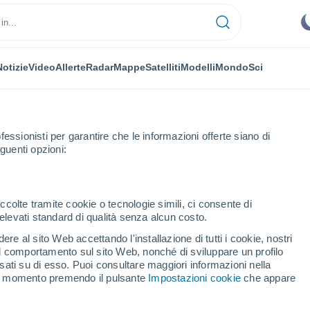
Notizie
Video
Allerte
Radar
Mappe
Satelliti
Modelli
Mondo
Sci
fessionisti per garantire che le informazioni offerte siano di
guenti opzioni:
ccolte tramite cookie o tecnologie simili, ci consente di
n elevati standard di qualità senza alcun costo.
cal
re al sito Web accettando l'installazione di tutti i cookie, nostri
 il comportamento sul sito Web, nonché di sviluppare un profilo
...
asati su di esso. Puoi consultare maggiori informazioni nella
si momento premendo il pulsante
Impostazioni cookie
che appare
Per ora
Intervalli nuvolosi nelle prossime
ore