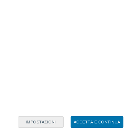
Calendario Lunare
Lun
Mar
Mer
Gio
Ven
Sab
Dom
7
8
9
10
11
12
13
14
15
16
17
18
19
20
IMPOSTAZIONI
ACCETTA E CONTINUA