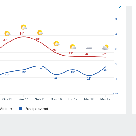
5
34°
4
31°
30°
3
25°
23°
22°
22°
2
17°
16°
15°
15°
13°
12°
11°
1
mm
Gio
13
Ven
14
Sab
15
Dom
16
Lun
17
Mar
18
Mer
19
Minimo
Precipitazioni