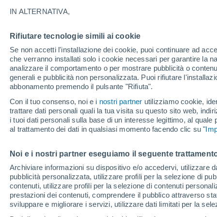
20°
IN ALTERNATIVA,
Rifiutare tecnologie simili ai cookie
Nord-oves
Se non accetti l'installazione dei cookie, puoi continuare ad acc
Temp. percepita 20°
11
-
23 km
che verranno installati solo i cookie necessari per garantire la n
analizzare il comportamento o per mostrare pubblicità o contenut
generali e pubblicità non personalizzata. Puoi rifiutare l'install
abbonamento premendo il pulsante "Rifiuta".
Ultim'ora.
Luca Lombroso non vede la fine del caldo:
Con il tuo consenso, noi e i
nostri partner
utilizziamo cookie, iden
"Ferragosto 2026 potrebbe entrare nella storia
trattare dati personali quali la tua visita su questo sito web, indiri
Ecco perché."
i tuoi dati personali sulla base di un interesse legittimo, al quale
Il Meteo 1 - 7
Attualità
Mappa di nuvolosità
Radar 
al trattamento dei dati in qualsiasi momento facendo clic su "
Imp
Noi e i nostri partner eseguiamo il seguente trattamento
Domani
Domenica
Oggi
Archiviare informazioni su dispositivo e/o accedervi, utilizzare dati
pubblicità personalizzata, utilizzare profili per la selezione di pu
8 Ago
9 Ago
7 Ago
contenuti, utilizzare profili per la selezione di contenuti personal
prestazioni dei contenuti, comprendere il pubblico attraverso stat
sviluppare e migliorare i servizi, utilizzare dati limitati per la sel