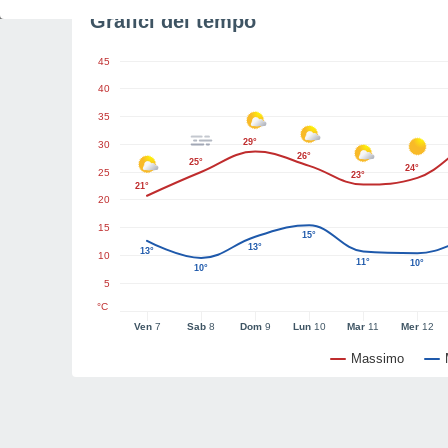
Grafici del tempo
45
40
35
29°
30
26°
25°
24°
25
23°
21°
20
15
15°
13°
13°
10
11°
10°
10°
5
°C
Ven
7
Sab
8
Dom
9
Lun
10
Mar
11
Mer
12
Massimo