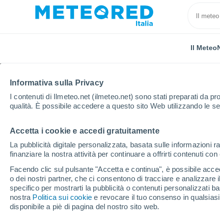
Il Meteo
Informativa sulla Privacy
I contenuti di Ilmeteo.net (ilmeteo.net) sono stati preparati da pro
qualità. È possibile accedere a questo sito Web utilizzando le se
Accetta i cookie e accedi gratuitamente
Home
Germania
Bassa Sassonia
Emlichheim
La pubblicità digitale personalizzata, basata sulle informazioni ra
finanziare la nostra attività per continuare a offrirti contenuti co
Previsioni Meteo Emli
Facendo clic sul pulsante "Accetta e continua", è possibile accede
o dei nostri partner, che ci consentono di tracciare e analizzare
16:36
Venerdì
specifico per mostrarti la pubblicità o contenuti personalizzati b
nostra
Politica sui cookie
e revocare il tuo consenso in qualsia
disponibile a piè di pagina del nostro sito web.
Parzialmente nuvoloso