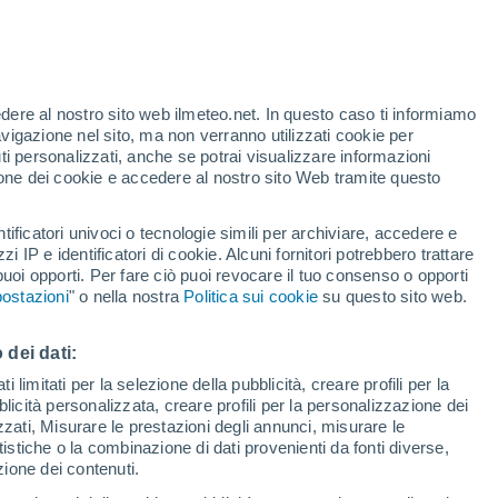
t
edere al nostro sito web ilmeteo.net. In questo caso ti informiamo
/h
avigazione nel sito, ma non verranno utilizzati cookie per
i personalizzati, anche se potrai visualizzare informazioni
azione dei cookie e accedere al nostro sito Web tramite questo
tificatori univoci o tecnologie simili per archiviare, accedere e
.
zzi IP e identificatori di cookie. Alcuni fornitori potrebbero trattare
 puoi opporti. Per fare ciò puoi revocare il tuo consenso o opporti
di pioggia
Satelliti
Modelli
ostazioni
" o nella nostra
Politica sui cookie
su questo sito web.
 dei dati:
Lunedì
Martedì
Mercoledì
Giovedi
 limitati per la selezione della pubblicità, creare profili per la
bblicità personalizzata, creare profili per la personalizzazione dei
10 Ago
11 Ago
12 Ago
13 Ago
izzati, Misurare le prestazioni degli annunci, misurare le
istiche o la combinazione di dati provenienti da fonti diverse,
ezione dei contenuti.