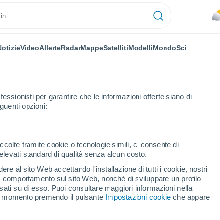
Notizie
Video
Allerte
Radar
Mappe
Satelliti
Modelli
Mondo
Sci
fessionisti per garantire che le informazioni offerte siano di
guenti opzioni:
ccolte tramite cookie o tecnologie simili, ci consente di
n elevati standard di qualità senza alcun costo.
chheim
re al sito Web accettando l'installazione di tutti i cookie, nostri
 il comportamento sul sito Web, nonché di sviluppare un profilo
...
asati su di esso. Puoi consultare maggiori informazioni nella
si momento premendo il pulsante
Impostazioni cookie
che appare
Per ora
Cielo nuvoloso nelle prossime
ore