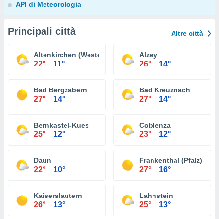
API di Meteorologia
Principali città
Altre città
Altenkirchen (Westerwald)
Alzey
22°
11°
26°
14°
Bad Bergzabern
Bad Kreuznach
27°
14°
27°
14°
Bernkastel-Kues
Coblenza
25°
12°
23°
12°
Daun
Frankenthal (Pfalz)
22°
10°
27°
16°
Kaiserslautern
Lahnstein
26°
13°
25°
13°