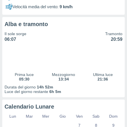
 profili
Velocità media del vento:
9 km/h
lezione
cità
izzata,
Alba e tramonto
fili per
Il sole sorge
Tramonto
izzazione
06:07
20:59
nuti,
 profili
lezione
uti
zzati,
 le
ni degli
Prima luce
Mezzogiorno
Ultima luce
 misurare
05:30
13:34
21:36
zioni dei
Durata del giorno
14h 52m
,
Luce del giorno restante
6h 5m
ere il
so
Calendario Lunare
he o la
ione di
Lun
Mar
Mer
Gio
Ven
Sab
Dom
enienti
7
8
9
diverse,