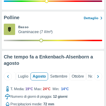
ioni
" o
tra
sui cookie
o sito
Polline
Dettaglio
Basso
nostri
Graminacee (7 #/m³)
mo il
te
ento dei
Che tempo fa a Enkenbach-Alsenborn a
re
agosto
ioni su
vo e/o
i,
Giugno
Luglio
Agosto
Settembre
Ottobre
Novembre
 dati
er la
 della
T. Media:
19°C
Max:
24°C
Min:
14°C
à, creare
r la
Numero di giorni di pioggia:
12
giorni
à
izzata,
Precipitazioni medie:
72 mm