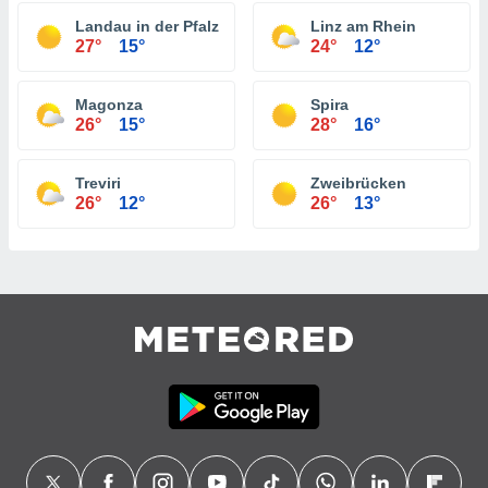
Landau in der Pfalz
Linz am Rhein
27°
15°
24°
12°
Magonza
Spira
26°
15°
28°
16°
Treviri
Zweibrücken
26°
12°
26°
13°