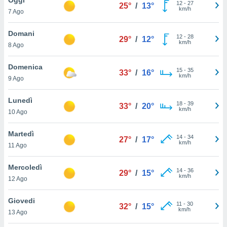
a", è
12
-
27
25°
/
13°
km/h
7 Ago
al sito
ettando
Domani
12
-
28
29°
/
12°
zione di
km/h
8 Ago
okie,
dei nostri
Domenica
15
-
35
che ci
33°
/
16°
km/h
9 Ago
no di
 e
e il
Lunedì
18
-
39
33°
/
20°
amento
km/h
10 Ago
 Web,
i
Martedì
14
-
34
re un
27°
/
17°
km/h
11 Ago
pecifico
arti la
Mercoledì
à o
14
-
36
29°
/
15°
km/h
i
12 Ago
zzati
 di esso.
Giovedi
11
-
30
sultare
32°
/
15°
km/h
13 Ago
oni nella