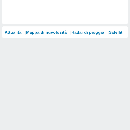
i nostri
artner
Attualità
Mappa di nuvolosità
Radar di pioggia
Satelliti