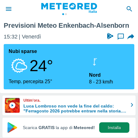
n
Previsioni Meteo Enkenbach-Alsenborn
tiva
rivacy
15:32
Venerdì
...
ti di
net
Nubi sparse
net)
24°
i
 da
nisti per
Nord
 che le
Temp. percepita 25°
8
23 km/h
ioni
iano di
È
Ultim'ora.
Luca Lombroso non vede la fine del caldo:
 a
"Ferragosto 2026 potrebbe entrare nella storia.
ito Web
Ecco perché."
do le
opzioni:
Scarica
GRATIS
la app di
Meteored!
Installa
 i