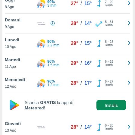
90%
a", è
7
-
29
27°
/
15°
3 mm
km/h
8 Ago
al sito
ettando
Domani
8
-
31
28°
/
14°
zione di
km/h
9 Ago
okie,
dei nostri
Lunedì
90%
6
-
28
che ci
29°
/
15°
2.2 mm
km/h
10 Ago
no di
 e
e il
Martedì
80%
6
-
28
29°
/
16°
amento
1.5 mm
km/h
11 Ago
 Web,
i
Mercoledì
90%
6
-
27
re un
28°
/
17°
1.2 mm
km/h
12 Ago
pecifico
arti la
à o
Scarica
GRATIS
la app di
i
Installa
Meteored!
zzati
 di esso.
sultare
Giovedi
6
-
28
28°
/
14°
km/h
13 Ago
oni nella