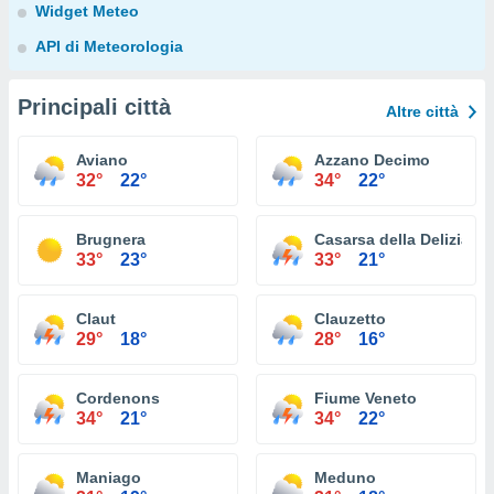
Widget Meteo
API di Meteorologia
Principali città
Altre città
Aviano
Azzano Decimo
32°
22°
34°
22°
Brugnera
Casarsa della Delizia
33°
23°
33°
21°
Claut
Clauzetto
29°
18°
28°
16°
Cordenons
Fiume Veneto
34°
21°
34°
22°
Maniago
Meduno