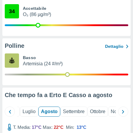
ioni
" o
Accettabile
tra
34
O₃ (86 µg/m³)
sui cookie
o sito
nostri
Polline
Dettaglio
mo il
te
Basso
ento dei
Artemisia (24 #/m³)
re
ioni su
vo e/o
i,
Che tempo fa a Erto E Casso a
agosto
 dati
er la
 della
Giugno
Luglio
Agosto
Settembre
Ottobre
Novembre
à, creare
r la
à
T. Media:
17°C
Max:
22°C
Min:
13°C
izzata,