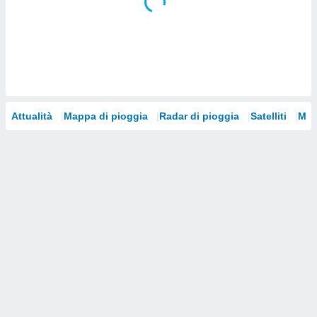
i nostri
artner
Attualità
Mappa di pioggia
Radar di pioggia
Satelliti
Mod