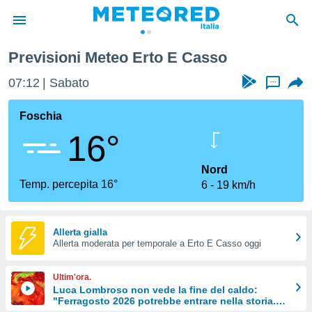
Previsioni Meteo Erto E Casso
tiva
rivacy
07:12
Sabato
...
ti di
net
Foschia
net)
16°
i
 da
nisti per
Nord
 che le
Temp. percepita 16°
6
19 km/h
ioni
iano di
È
Allerta gialla
 a
Allerta moderata per temporale a Erto E Casso oggi
ito Web
do le
Ultim'ora.
opzioni:
Luca Lombroso non vede la fine del caldo:
"Ferragosto 2026 potrebbe entrare nella storia.
 i