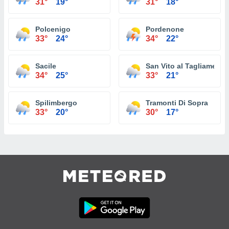
31°
19°
31°
18°
Polcenigo
Pordenone
33°
24°
34°
22°
Sacile
San Vito al Tagliamento
34°
25°
33°
21°
Spilimbergo
Tramonti Di Sopra
33°
20°
30°
17°