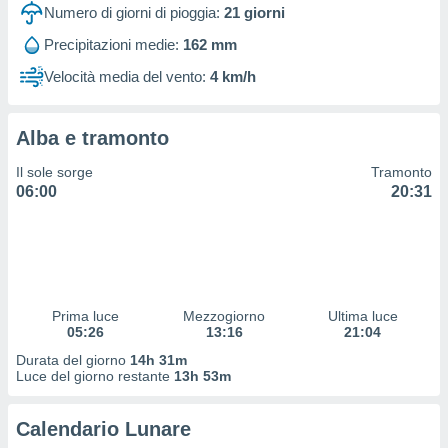
 profili
Numero di giorni di pioggia:
21
giorni
lezione
Precipitazioni medie:
162 mm
cità
izzata,
Velocità media del vento:
4 km/h
fili per
izzazione
Alba e tramonto
nuti,
 profili
Il sole sorge
Tramonto
lezione
06:00
20:31
uti
zzati,
 le
ni degli
 misurare
zioni dei
,
Prima luce
Mezzogiorno
Ultima luce
05:26
13:16
21:04
ere il
Durata del giorno
14h 31m
so
Luce del giorno restante
13h 53m
he o la
ione di
Calendario Lunare
enienti
diverse,