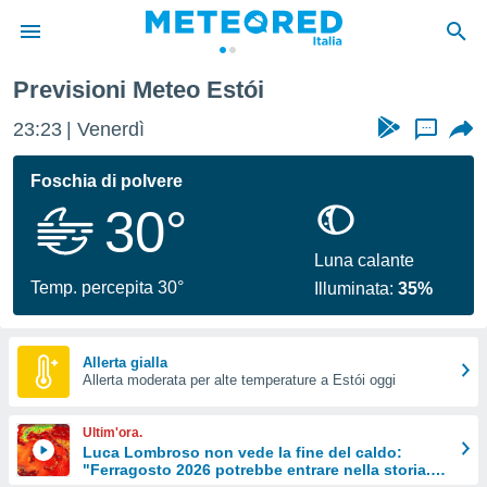
Previsioni Meteo Estói
tiva
rivacy
23:23
Venerdì
...
ti di
net
Foschia di polvere
net)
30°
i
 da
nisti per
Luna calante
 che le
Temp. percepita 30°
Illuminata:
35%
ioni
iano di
È
Allerta gialla
 a
Allerta moderata per alte temperature a Estói oggi
ito Web
do le
Ultim'ora.
opzioni:
Luca Lombroso non vede la fine del caldo:
"Ferragosto 2026 potrebbe entrare nella storia.
 i