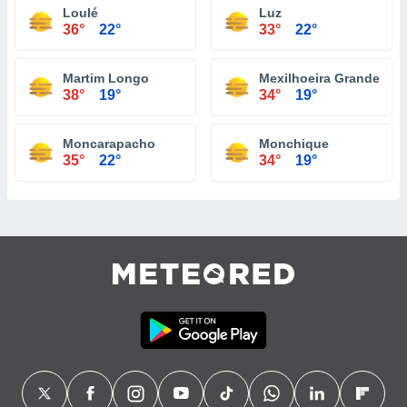
Loulé
Luz
36°
22°
33°
22°
Martim Longo
Mexilhoeira Grande
38°
19°
34°
19°
Moncarapacho
Monchique
35°
22°
34°
19°