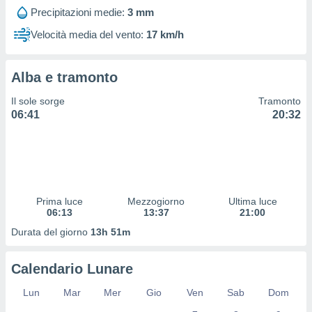
 profili
Precipitazioni medie:
3 mm
lezione
cità
Velocità media del vento:
17 km/h
izzata,
fili per
Alba e tramonto
izzazione
nuti,
Il sole sorge
Tramonto
 profili
06:41
20:32
lezione
uti
zzati,
 le
ni degli
 misurare
Prima luce
Mezzogiorno
Ultima luce
zioni dei
06:13
13:37
21:00
,
ere il
Durata del giorno
13h 51m
so
Calendario Lunare
he o la
ione di
Lun
Mar
Mer
Gio
Ven
Sab
Dom
enienti
diverse,