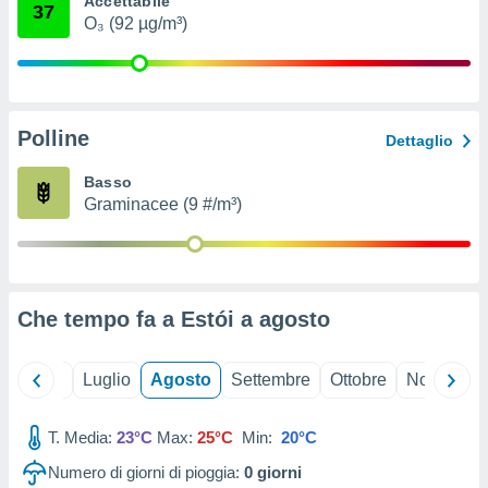
Accettabile
37
ioni
" o
O₃ (92 µg/m³)
tra
sui cookie
o sito
Polline
nostri
Dettaglio
mo il
Basso
te
Graminacee (9 #/m³)
ento dei
re
ioni su
vo e/o
Che tempo fa a Estói a
agosto
i,
 dati
er la
Giugno
Luglio
Agosto
Settembre
Ottobre
Novembre
 della
à, creare
r la
T. Media:
23°C
Max:
25°C
Min:
20°C
à
Numero di giorni di pioggia:
0
giorni
izzata,