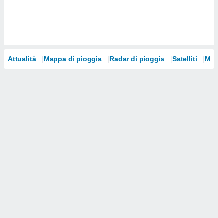
i nostri
artner
Attualità
Mappa di pioggia
Radar di pioggia
Satelliti
Mod