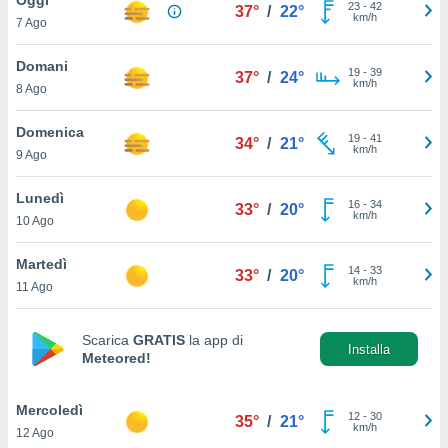
a", è
23
-
42
37°
/
22°
km/h
7 Ago
al sito
ettando
Domani
19
-
39
37°
/
24°
zione di
km/h
8 Ago
okie,
dei nostri
Domenica
19
-
41
che ci
34°
/
21°
km/h
9 Ago
no di
 e
e il
Lunedì
16
-
34
33°
/
20°
amento
km/h
10 Ago
 Web,
i
Martedì
14
-
33
re un
33°
/
20°
km/h
11 Ago
pecifico
arti la
à o
Scarica
GRATIS
la app di
i
Installa
Meteored!
zzati
 di esso.
sultare
Mercoledì
12
-
30
35°
/
21°
km/h
12 Ago
oni nella