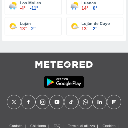
Los Molles
Luanco
-4°
-11°
14°
0°
Luján
Luján de Cuyo
13°
2°
13°
2°
Contatto
Chi siamo
FAQ
Termini di utilizzo
Cookies