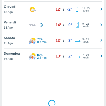
Giovedi
sui cookie
11
-
27
12°
/
-2°
km/h
13 Ago
e il tuo
 in
Venerdì
9
-
22
14°
/
0°
o
km/h
14 Ago
 il
Sabato
70%
azioni
5
-
21
13°
/
3°
0.7 mm
km/h
15 Ago
kie
re
le a piè
Domenica
80%
7
-
24
13°
/
2°
 del
2.4 mm
km/h
16 Ago
to web.
ATIVA,
e
gie
i cookie
ccetti
zione dei