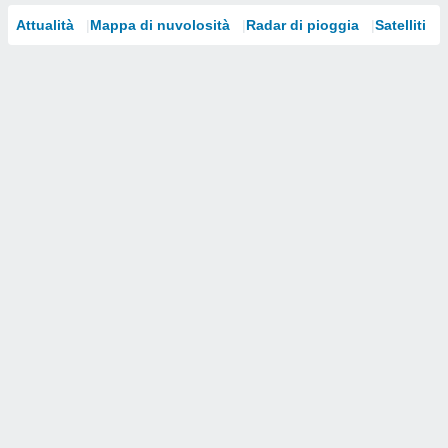
Attualità
Mappa di nuvolosità
Radar di pioggia
Satelliti
i nostri
artner