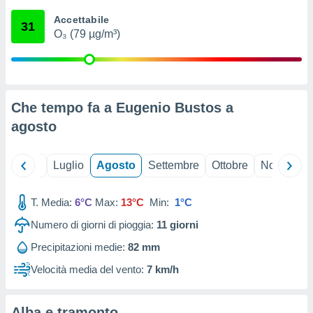
ioni
" o
Accettabile
tra
31
O₃ (79 µg/m³)
sui cookie
o sito
nostri
Che tempo fa a Eugenio Bustos a
mo il
agosto
te
ento dei
Giugno
Luglio
Agosto
Settembre
Ottobre
Novembre
re
ioni su
vo e/o
T. Media:
6°C
Max:
13°C
Min:
1°C
i,
Numero di giorni di pioggia:
11
giorni
 dati
er la
Precipitazioni medie:
82 mm
 della
à, creare
Velocità media del vento:
7 km/h
r la
à
izzata,
Alba e tramonto