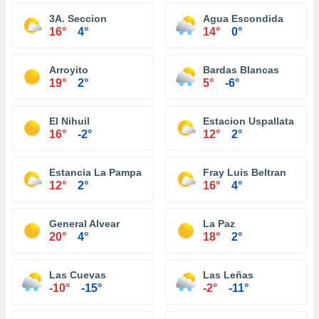
3A. Seccion
Agua Escondida
16°
4°
14°
0°
Arroyito
Bardas Blancas
19°
2°
5°
-6°
El Nihuil
Estacion Uspallata
16°
-2°
12°
2°
Estancia La Pampa
Fray Luis Beltran
12°
2°
16°
4°
General Alvear
La Paz
20°
4°
18°
2°
Las Cuevas
Las Leñas
-10°
-15°
-2°
-11°