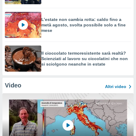
L’estate non cambia rotta: caldo fino a
metà agosto, svolta possibile solo a fine
mese
Il cioccolato termoresistente sarà realtà?
Scienziati al lavoro su ciccolatini che non
si sciolgono neanche in estate
Video
Altri video