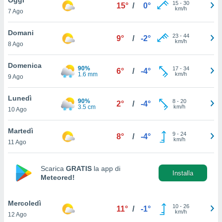
a", è
15
-
30
15°
/
0°
km/h
7 Ago
al sito
ettando
Domani
23
-
44
9°
/
-2°
zione di
km/h
8 Ago
okie,
dei nostri
Domenica
90%
17
-
34
che ci
6°
/
-4°
1.6 mm
km/h
9 Ago
no di
 e
e il
Lunedì
90%
8
-
20
2°
/
-4°
amento
3.5 cm
km/h
10 Ago
 Web,
i
Martedì
9
-
24
re un
8°
/
-4°
km/h
11 Ago
pecifico
arti la
à o
Scarica
GRATIS
la app di
i
Installa
Meteored!
zzati
 di esso.
sultare
Mercoledì
10
-
26
11°
/
-1°
km/h
12 Ago
oni nella