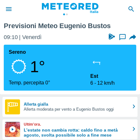
Previsioni Meteo Eugenio Bustos
tiva
rivacy
09:10
Venerdì
...
ti di
net
Sereno
net)
1°
i
 da
nisti per
Est
 che le
Temp. percepita 0°
6
12 km/h
ioni
iano di
È
Allerta gialla
 a
Allerta moderata per vento a Eugenio Bustos oggi
ito Web
do le
Ultim'ora.
opzioni:
L’estate non cambia rotta: caldo fino a metà
agosto, svolta possibile solo a fine mese
 i