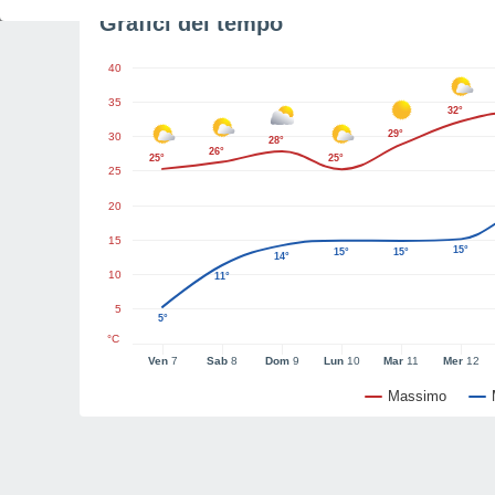
Grafici del tempo
40
35
32°
29°
30
28°
26°
25°
25°
25
20
15
15°
15°
15°
14°
10
11°
5
5°
°C
Ven
7
Sab
8
Dom
9
Lun
10
Mar
11
Mer
12
Massimo