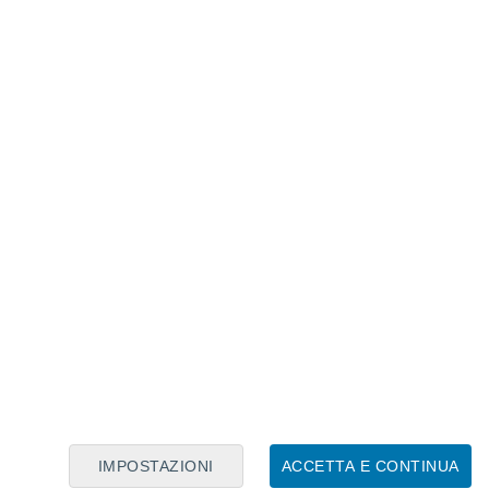
Calendario Lunare
Lun
Mar
Mer
Gio
Ven
Sab
Dom
7
8
9
10
11
12
13
14
15
16
17
18
19
20
IMPOSTAZIONI
ACCETTA E CONTINUA