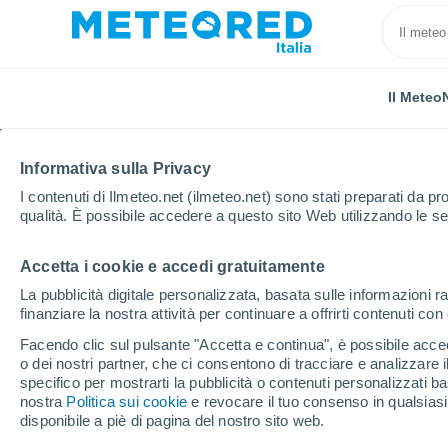
Il Meteo
Informativa sulla Privacy
I contenuti di Ilmeteo.net (ilmeteo.net) sono stati preparati da pro
qualità. È possibile accedere a questo sito Web utilizzando le se
Accetta i cookie e accedi gratuitamente
Home
Regno Unito
Midlands Occidentali
Eves
La pubblicità digitale personalizzata, basata sulle informazioni ra
finanziare la nostra attività per continuare a offrirti contenuti co
Previsioni Meteo Eves
Facendo clic sul pulsante "Accetta e continua", è possibile accede
o dei nostri partner, che ci consentono di tracciare e analizzare
18:06
Venerdì
specifico per mostrarti la pubblicità o contenuti personalizzati b
nostra
Politica sui cookie
e revocare il tuo consenso in qualsia
disponibile a piè di pagina del nostro sito web.
Nubi sparse