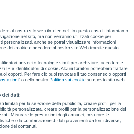
edere al nostro sito web ilmeteo.net. In questo caso ti informiamo
h
avigazione nel sito, ma non verranno utilizzati cookie per
i personalizzati, anche se potrai visualizzare informazioni
azione dei cookie e accedere al nostro sito Web tramite questo
tificatori univoci o tecnologie simili per archiviare, accedere e
.
zzi IP e identificatori di cookie. Alcuni fornitori potrebbero trattare
 puoi opporti. Per fare ciò puoi revocare il tuo consenso o opporti
di pioggia
Satelliti
Modelli
ostazioni
" o nella nostra
Politica sui cookie
su questo sito web.
 dei dati:
Lunedì
Martedì
Mercoledì
Giovedi
 limitati per la selezione della pubblicità, creare profili per la
bblicità personalizzata, creare profili per la personalizzazione dei
10 Ago
11 Ago
12 Ago
13 Ago
izzati, Misurare le prestazioni degli annunci, misurare le
istiche o la combinazione di dati provenienti da fonti diverse,
ezione dei contenuti.