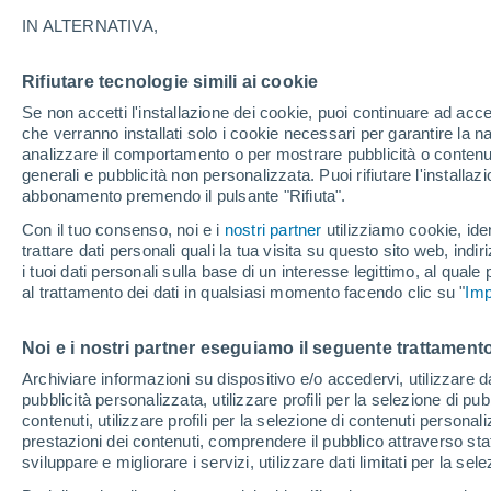
23°
IN ALTERNATIVA,
Rifiutare tecnologie simili ai cookie
Ovest
Se non accetti l'installazione dei cookie, puoi continuare ad acc
Temp. percepita 25°
4
-
20 km/
che verranno installati solo i cookie necessari per garantire la n
analizzare il comportamento o per mostrare pubblicità o contenut
generali e pubblicità non personalizzata. Puoi rifiutare l'install
abbonamento premendo il pulsante "Rifiuta".
Ultim'ora.
Luca Lombroso non vede la fine del caldo:
Con il tuo consenso, noi e i
nostri partner
utilizziamo cookie, iden
"Ferragosto 2026 potrebbe entrare nella storia
trattare dati personali quali la tua visita su questo sito web, indiri
Ecco perché."
i tuoi dati personali sulla base di un interesse legittimo, al quale
Il Meteo 1 - 7
Attualità
Mappa di nuvolosità
Radar 
al trattamento dei dati in qualsiasi momento facendo clic su "
Imp
Noi e i nostri partner eseguiamo il seguente trattamento
Domani
Domenica
Oggi
Archiviare informazioni su dispositivo e/o accedervi, utilizzare dati
pubblicità personalizzata, utilizzare profili per la selezione di pu
8 Ago
9 Ago
7 Ago
contenuti, utilizzare profili per la selezione di contenuti personal
prestazioni dei contenuti, comprendere il pubblico attraverso stat
sviluppare e migliorare i servizi, utilizzare dati limitati per la sel