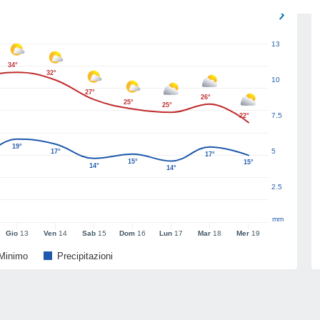
13
34°
32°
10
27°
26°
25°
25°
7.5
22°
19°
5
17°
17°
15°
15°
14°
14°
2.5
mm
Gio
13
Ven
14
Sab
15
Dom
16
Lun
17
Mar
18
Mer
19
Minimo
Precipitazioni