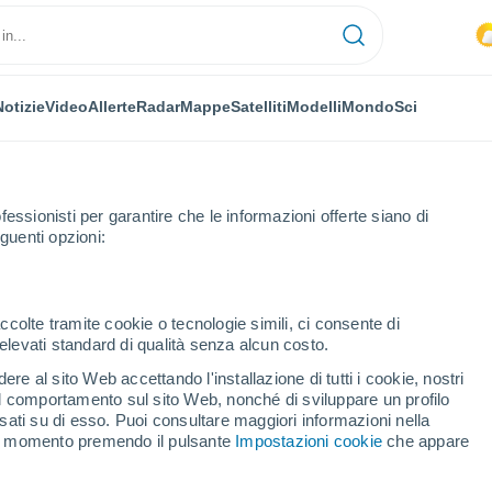
Notizie
Video
Allerte
Radar
Mappe
Satelliti
Modelli
Mondo
Sci
fessionisti per garantire che le informazioni offerte siano di
guenti opzioni:
ham
ccolte tramite cookie o tecnologie simili, ci consente di
n elevati standard di qualità senza alcun costo.
ham
re al sito Web accettando l'installazione di tutti i cookie, nostri
 il comportamento sul sito Web, nonché di sviluppare un profilo
...
asati su di esso. Puoi consultare maggiori informazioni nella
si momento premendo il pulsante
Impostazioni cookie
che appare
Per ora
Cielo sereno nelle prossime ore