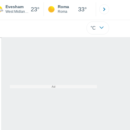
Evesham
Roma
Milano
23°
33°
West Midlands
Roma
Milano
°C