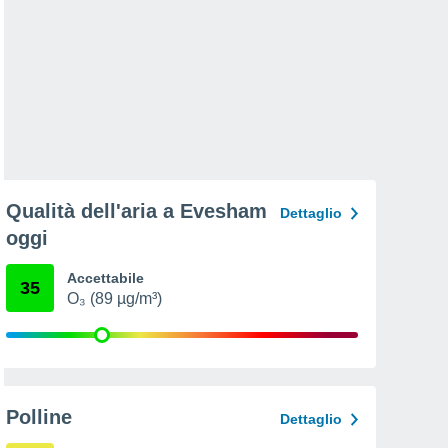
Qualità dell'aria a Evesham
Dettaglio
oggi
Accettabile
35
O₃ (89 µg/m³)
Polline
Dettaglio