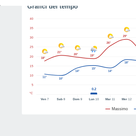
Grafici del tempo
40
35
29°
30
26°
25
21°
20°
19°
20
18°
18°
15
15°
14°
14°
10
11°
10°
5
0.2
°C
Ven
7
Sab
8
Dom
9
Lun
10
Mar
11
Mer
12
Massimo