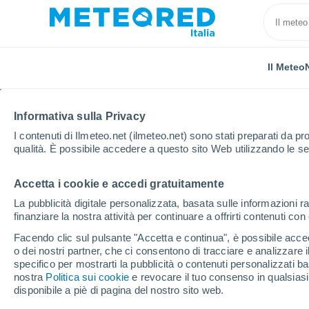
Il Meteo
Informativa sulla Privacy
I contenuti di Ilmeteo.net (ilmeteo.net) sono stati preparati da pro
qualità. È possibile accedere a questo sito Web utilizzando le se
Accetta i cookie e accedi gratuitamente
Home
Regno Unito
Galles
Faenor
La pubblicità digitale personalizzata, basata sulle informazioni ra
finanziare la nostra attività per continuare a offrirti contenuti co
Previsioni Meteo Faeno
Facendo clic sul pulsante "Accetta e continua", è possibile accede
o dei nostri partner, che ci consentono di tracciare e analizzare
15:27
Venerdì
specifico per mostrarti la pubblicità o contenuti personalizzati b
nostra
Politica sui cookie
e revocare il tuo consenso in qualsia
disponibile a piè di pagina del nostro sito web.
Nubi sparse