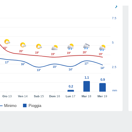
7.5
5
22°
20°
20°
19°
19°
19°
19°
17°
17°
16°
15°
2.5
14°
14°
13°
1.1
0.9
0.2
mm
Gio
13
Ven
14
Sab
15
Dom
16
Lun
17
Mar
18
Mer
19
Minimo
Pioggia