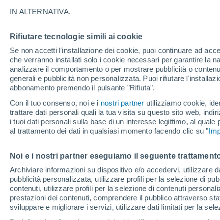
17°
IN ALTERNATIVA,
Rifiutare tecnologie simili ai cookie
Ovest
Se non accetti l'installazione dei cookie, puoi continuare ad acc
Temp. percepita 17°
12
-
24 km
che verranno installati solo i cookie necessari per garantire la n
analizzare il comportamento o per mostrare pubblicità o contenut
generali e pubblicità non personalizzata. Puoi rifiutare l'install
abbonamento premendo il pulsante "Rifiuta".
Ultim'ora.
Luca Lombroso non vede la fine del caldo:
Con il tuo consenso, noi e i
nostri partner
utilizziamo cookie, iden
"Ferragosto 2026 potrebbe entrare nella storia
trattare dati personali quali la tua visita su questo sito web, indiri
Ecco perché."
i tuoi dati personali sulla base di un interesse legittimo, al quale
Il Meteo 1 - 7
Attualità
Mappa di nuvolosità
Radar 
al trattamento dei dati in qualsiasi momento facendo clic su "
Imp
Noi e i nostri partner eseguiamo il seguente trattamento
Domani
Domenica
Oggi
Archiviare informazioni su dispositivo e/o accedervi, utilizzare dati
pubblicità personalizzata, utilizzare profili per la selezione di pu
8 Ago
9 Ago
7 Ago
contenuti, utilizzare profili per la selezione di contenuti personal
prestazioni dei contenuti, comprendere il pubblico attraverso stat
sviluppare e migliorare i servizi, utilizzare dati limitati per la sel