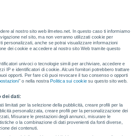
edere al nostro sito web ilmeteo.net. In questo caso ti informiamo
/h
avigazione nel sito, ma non verranno utilizzati cookie per
i personalizzati, anche se potrai visualizzare informazioni
azione dei cookie e accedere al nostro sito Web tramite questo
tificatori univoci o tecnologie simili per archiviare, accedere e
.
zzi IP e identificatori di cookie. Alcuni fornitori potrebbero trattare
 puoi opporti. Per fare ciò puoi revocare il tuo consenso o opporti
di pioggia
Satelliti
Modelli
ostazioni
" o nella nostra
Politica sui cookie
su questo sito web.
 dei dati:
Lunedì
Martedì
Mercoledì
Giovedi
 limitati per la selezione della pubblicità, creare profili per la
bblicità personalizzata, creare profili per la personalizzazione dei
10 Ago
11 Ago
12 Ago
13 Ago
izzati, Misurare le prestazioni degli annunci, misurare le
istiche o la combinazione di dati provenienti da fonti diverse,
ezione dei contenuti.
50%