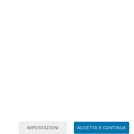
Calendario Lunare
Lun
Mar
Mer
Gio
Ven
Sab
Dom
7
8
9
10
11
12
13
14
15
16
17
18
19
20
IMPOSTAZIONI
ACCETTA E CONTINUA