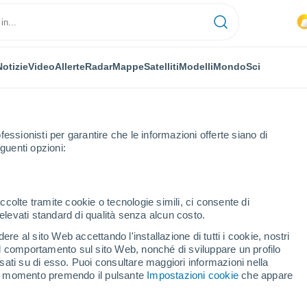
Notizie
Video
Allerte
Radar
Mappe
Satelliti
Modelli
Mondo
Sci
fessionisti per garantire che le informazioni offerte siano di
guenti opzioni:
ccolte tramite cookie o tecnologie simili, ci consente di
n elevati standard di qualità senza alcun costo.
r
re al sito Web accettando l'installazione di tutti i cookie, nostri
 il comportamento sul sito Web, nonché di sviluppare un profilo
...
asati su di esso. Puoi consultare maggiori informazioni nella
si momento premendo il pulsante
Impostazioni cookie
che appare
Per ora
Intervalli nuvolosi nelle prossime
ore