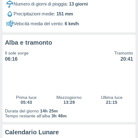
 profili
Numero di giorni di pioggia:
13
giorni
lezione
Precipitazioni medie:
151 mm
cità
izzata,
Velocità media del vento:
6 km/h
fili per
izzazione
Alba e tramonto
nuti,
 profili
Il sole sorge
Tramonto
lezione
06:16
20:41
uti
zzati,
 le
ni degli
 misurare
zioni dei
,
Prima luce
Mezzogiorno
Ultima luce
05:43
13:29
21:15
ere il
Durata del giorno
14h 25m
so
Tempo restante all'alba
3h 48m
he o la
ione di
Calendario Lunare
enienti
diverse,