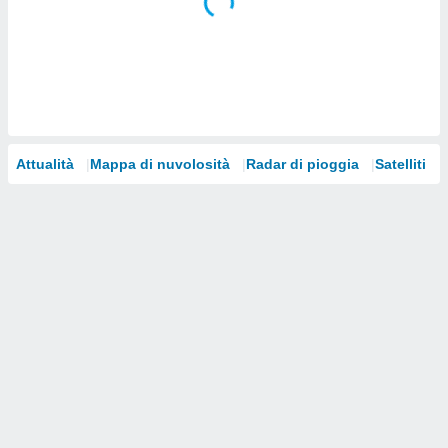
i nostri
artner
Attualità
Mappa di nuvolosità
Radar di pioggia
Satelliti