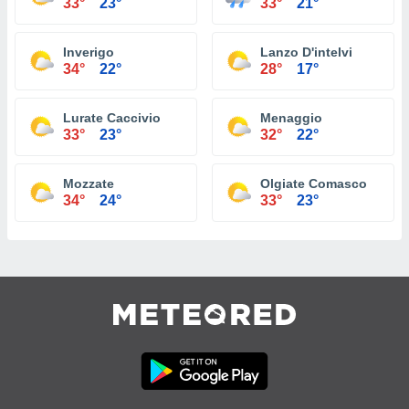
33°
23°
33°
21°
Inverigo
Lanzo D'intelvi
34°
22°
28°
17°
Lurate Caccivio
Menaggio
33°
23°
32°
22°
Mozzate
Olgiate Comasco
34°
24°
33°
23°