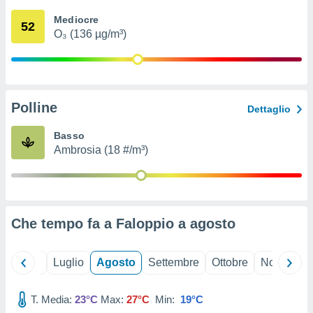
ioni
" o
Mediocre
tra
52
O₃ (136 µg/m³)
sui cookie
o sito
nostri
Polline
Dettaglio
mo il
te
Basso
ento dei
Ambrosia (18 #/m³)
re
ioni su
vo e/o
i,
Che tempo fa a Faloppio a
agosto
 dati
er la
 della
Giugno
Luglio
Agosto
Settembre
Ottobre
Novembre
à, creare
r la
à
T. Media:
23°C
Max:
27°C
Min:
19°C
izzata,