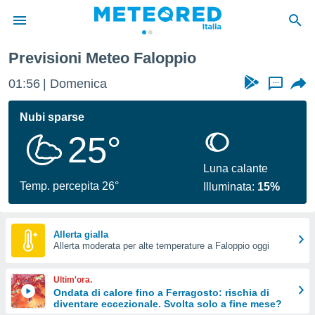
Previsioni Meteo Faloppio
tiva
rivacy
01:56
Domenica
...
ti di
net
Nubi sparse
net)
25°
i
 da
nisti per
Luna calante
 che le
Temp. percepita 26°
Illuminata:
15%
ioni
iano di
È
Allerta gialla
 a
Allerta moderata per alte temperature a Faloppio oggi
ito Web
do le
Ultim'ora.
opzioni:
Ondata di calore fino a Ferragosto: rischia di
diventare eccezionale. Svolta solo a fine mese?
 i