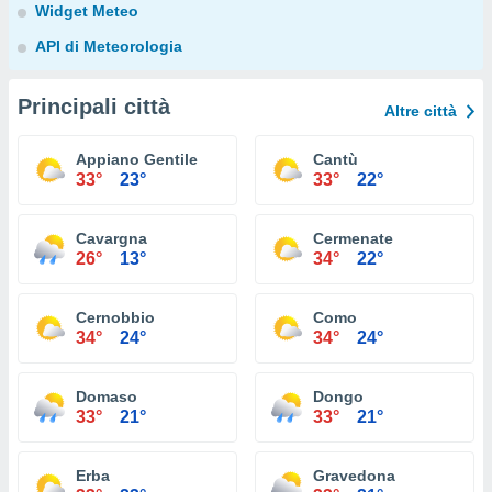
Widget Meteo
API di Meteorologia
Principali città
Altre città
Appiano Gentile
Cantù
33°
23°
33°
22°
Cavargna
Cermenate
26°
13°
34°
22°
Cernobbio
Como
34°
24°
34°
24°
Domaso
Dongo
33°
21°
33°
21°
Erba
Gravedona