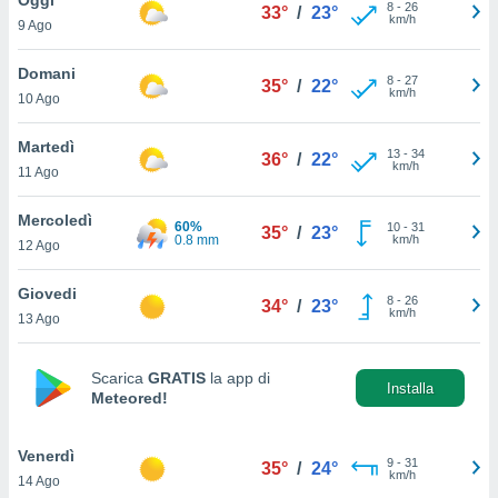
a", è
8
-
26
33°
/
23°
km/h
9 Ago
al sito
ettando
Domani
8
-
27
35°
/
22°
zione di
km/h
10 Ago
okie,
dei nostri
Martedì
13
-
34
che ci
36°
/
22°
km/h
11 Ago
no di
 e
e il
Mercoledì
60%
10
-
31
35°
/
23°
amento
0.8 mm
km/h
12 Ago
 Web,
i
Giovedi
8
-
26
re un
34°
/
23°
km/h
13 Ago
pecifico
arti la
à o
Scarica
GRATIS
la app di
i
Installa
Meteored!
zzati
 di esso.
sultare
Venerdì
9
-
31
35°
/
24°
km/h
14 Ago
oni nella