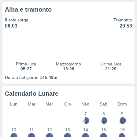
 profili
Alba e tramonto
lezione
cità
Il sole sorge
Tramonto
izzata,
06:03
20:53
fili per
izzazione
nuti,
 profili
lezione
uti
Prima luce
Mezzogiorno
Ultima luce
zzati,
05:27
13:28
21:29
 le
Durata del giorno
14h 49m
ni degli
 misurare
zioni dei
Calendario Lunare
,
ere il
Lun
Mar
Mer
Gio
Ven
Sab
Dom
so
7
8
9
he o la
ione di
10
11
12
13
14
15
16
enienti
diverse,