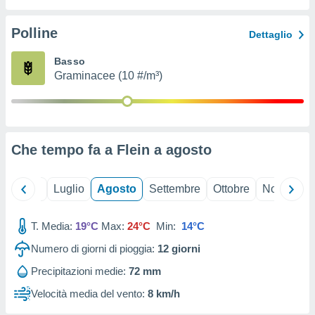
ioni
" o
tra
Polline
Dettaglio
sui cookie
o sito
Basso
Graminacee (10 #/m³)
nostri
mo il
te
ento dei
Che tempo fa a Flein a
agosto
re
ioni su
Giugno
Luglio
Agosto
Settembre
Ottobre
Novembre
vo e/o
i,
T. Media:
19°C
Max:
24°C
Min:
14°C
 dati
er la
Numero di giorni di pioggia:
12
giorni
 della
à, creare
Precipitazioni medie:
72 mm
r la
Velocità media del vento:
8 km/h
à
izzata,