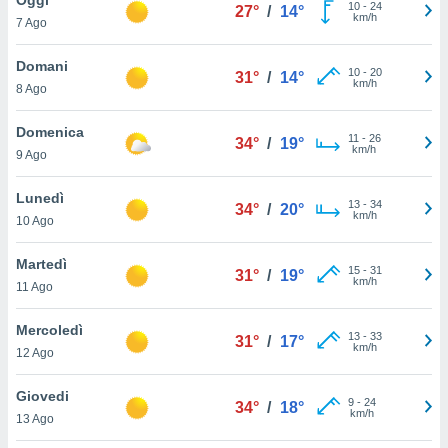
a", è
10
-
24
27°
/
14°
km/h
7 Ago
al sito
ettando
Domani
10
-
20
31°
/
14°
zione di
km/h
8 Ago
okie,
dei nostri
Domenica
11
-
26
che ci
34°
/
19°
km/h
9 Ago
no di
 e
e il
Lunedì
13
-
34
34°
/
20°
amento
km/h
10 Ago
 Web,
i
Martedì
15
-
31
re un
31°
/
19°
km/h
11 Ago
pecifico
arti la
Mercoledì
à o
13
-
33
31°
/
17°
km/h
i
12 Ago
zzati
 di esso.
Giovedi
9
-
24
sultare
34°
/
18°
km/h
13 Ago
oni nella