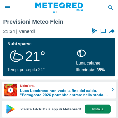
Previsioni Meteo Flein
tiva
rivacy
21:34
Venerdì
...
ti di
net
Nubi sparse
net)
21°
i
 da
nisti per
Luna calante
 che le
Temp. percepita 21°
Illuminata:
35%
ioni
iano di
È
Ultim'ora.
Luca Lombroso non vede la fine del caldo:
 a
"Ferragosto 2026 potrebbe entrare nella storia.
ito Web
Ecco perché."
do le
opzioni:
Scarica
GRATIS
la app di
Meteored!
Installa
 i