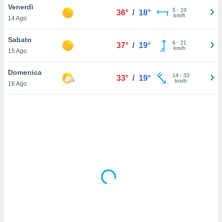
Venerdì
5
-
19
36°
/
18°
km/h
sui cookie
14 Ago
e il tuo
 in
Sabato
6
-
21
37°
/
19°
km/h
15 Ago
o
 il
Domenica
14
-
33
33°
/
19°
km/h
azioni
16 Ago
kie
re
le a piè
 del
to web.
ATIVA,
e
gie
i cookie
ccetti
zione dei