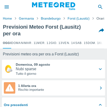
tiva
rivacy
Home
Germania
Brandeburgo
Forst (Lausitz)
Orario
ti di
net
Previsioni Meteo Forst (Lausitz)
net)
per ora
i
 da
nisti per
OGGI
DOMANI
MAR. 11
MER. 12
GIO. 13
VEN. 14
SAB. 15
DOM. 16
LUN
 che le
ioni
Previsioni meteo ora per ora a Forst (Lausitz)
iano di
È
Domenica, 09 agosto
Nubi sparse
 a
Tutto il giorno
ito Web
do le
opzioni:
1 Allerta ora
Rischio importante
 i
e
Ore precedenti
amente