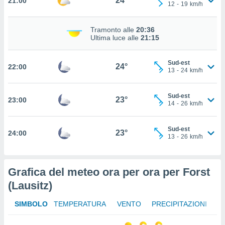
24°
21:00
12
-
19
km/h
 in
o
Tramonto alle
20:36
 il
Ultima luce alle
21:15
azioni
Sud-est
kie
24°
22:00
13
-
24
km/h
re
le a piè
 del
Sud-est
23°
23:00
to web.
14
-
26
km/h
Sud-est
ATIVA,
23°
24:00
13
-
26
km/h
e
gie
Grafica del meteo ora per ora per Forst
i cookie
(Lausitz)
ccetti
zione dei
puoi
SIMBOLO
TEMPERATURA
VENTO
PRECIPITAZIONI
re ad
 al