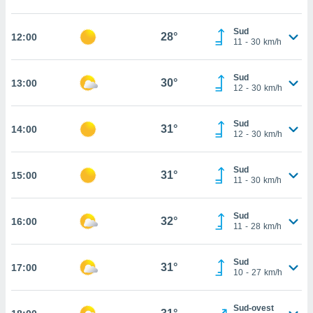
cità
Sud
28°
12:00
11
-
30
km/h
izzata,
ACCETTA
ulle
E
ioni
CONTINUA
Sud
30°
13:00
tramite
12
-
30
km/h
e simili,
IMPOSTAZIONI
nte di
Sud
31°
14:00
12
-
30
km/h
e la
tività per
re a
Sud
31°
15:00
ontenuti
11
-
30
km/h
ti
 di
Sud
senza
32°
16:00
11
-
28
km/h
sto.
clic sul
Sud
 "Accetta
31°
17:00
10
-
27
km/h
a", è
al sito
Sud-ovest