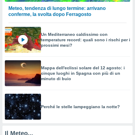
a su
ito web,
Meteo, tendenza di lungo termine: arrivano
IP e
conferme, la svolta dopo Ferragosto
tori di
Alcuni
Un Mediterraneo caldissimo con
ro
temperature record: quali sono i rischi per i
 tuoi dati
prossimi mesi?
 sulla
un
e
, al quale
Mappa dell'eclissi solare del 12 agosto: i
rti. Per
cinque luoghi in Spagna con più di un
puoi
minuto di buio
il tuo
o o
l
nto dei
ualsiasi
Perché le stelle lampeggiano la notte?
 facendo
ioni
" o
tra
Il Meteo...
sui cookie