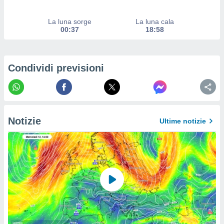
izzata.
utare
zione dei
La luna sorge
La luna cala
00:37
18:58
 al
ito Web
questo
Condividi previsioni
ento
 il
o
Notizie
Ultime notizie
, noi e i
rtner
mo
tori
o
e simili
viare,
 e
ati
 quali la