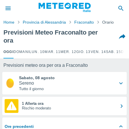
tiva
rivacy
Home
Provincia di Alessandria
Fraconalto
Orario
ti di
net
Previsioni Meteo Fraconalto per
net)
ora
i
 da
nisti per
OGGI
DOMANI
LUN. 10
MAR. 11
MER. 12
GIO. 13
VEN. 14
SAB. 15
DOM
 che le
ioni
Previsioni meteo ora per ora a Fraconalto
iano di
È
Sabato, 08 agosto
Sereno
 a
Tutto il giorno
ito Web
do le
opzioni:
1 Allerta ora
Rischio moderato
 i
e
Ore precedenti
amente