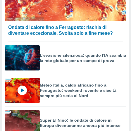
a su
ito web,
IP e
tori di
Alcuni
Ondata di calore fino a Ferragosto: rischia di
diventare eccezionale. Svolta solo a fine mese?
ro
 tuoi dati
 sulla
un
L'evasione silenziosa: quando l'IA scambia
e
la rete globale per un campo di prova
, al quale
rti. Per
puoi
il tuo
o o
Meteo Italia, caldo africano fino a
l
Ferragosto: weekend rovente e siccità
nto dei
sempre più seria al Nord
ualsiasi
 facendo
ioni
" o
Super El Niño: le ondate di calore in
tra
Europa diventeranno ancora più intense
sui cookie