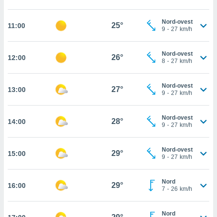
cità
Nord-ovest
25°
11:00
9
-
27
km/h
izzata,
ACCETTA
ulle
E
ioni
CONTINUA
Nord-ovest
26°
12:00
tramite
8
-
27
km/h
e simili,
IMPOSTAZIONI
nte di
Nord-ovest
27°
13:00
9
-
27
km/h
e la
tività per
re a
Nord-ovest
28°
14:00
ontenuti
9
-
27
km/h
ti
 di
Nord-ovest
senza
29°
15:00
9
-
27
km/h
sto.
clic sul
Nord
 "Accetta
29°
16:00
7
-
26
km/h
a", è
al sito
Nord