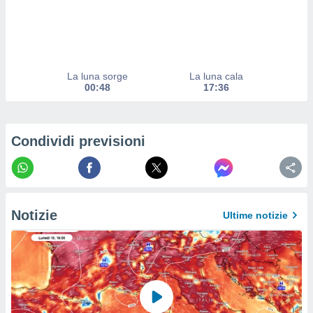
izzata.
utare
zione dei
 al
ito Web
La luna sorge
La luna cala
questo
00:48
17:36
ento
 il
Condividi previsioni
o
, noi e i
rtner
mo
Notizie
Ultime notizie
tori
o
e simili
viare,
 e
ati
 quali la