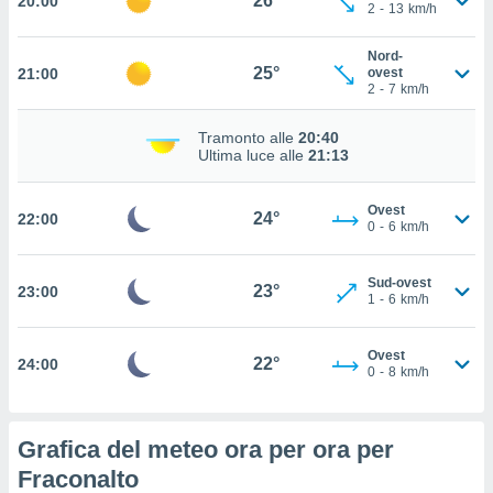
26°
20:00
2
-
13
km/h
 in
Nord-
o
25°
21:00
ovest
 il
2
-
7
km/h
azioni
Tramonto alle
20:40
kie
Ultima luce alle
21:13
re
le a piè
 del
Ovest
24°
22:00
to web.
0
-
6
km/h
Sud-ovest
ATIVA,
23°
23:00
1
-
6
km/h
e
gie
Ovest
22°
24:00
0
-
8
km/h
i cookie
ccetti
zione dei
Grafica del meteo ora per ora per
puoi
re ad
Fraconalto
 al