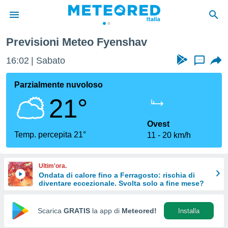
Previsioni Meteo Fyenshav
tiva
rivacy
16:02
Sabato
...
ti di
net
Parzialmente nuvoloso
net)
21°
i
 da
nisti per
Ovest
 che le
Temp. percepita 21°
11
20 km/h
ioni
iano di
È
Ultim'ora.
Ondata di calore fino a Ferragosto: rischia di
 a
diventare eccezionale. Svolta solo a fine mese?
ito Web
do le
opzioni:
Scarica
GRATIS
la app di
Meteored!
Installa
 i