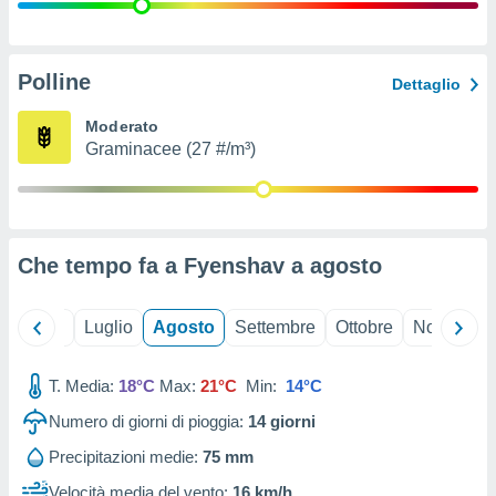
ioni
" o
tra
sui cookie
o sito
Polline
Dettaglio
Moderato
nostri
Graminacee (27 #/m³)
mo il
te
ento dei
Che tempo fa a Fyenshav a
agosto
re
ioni su
vo e/o
Giugno
Luglio
Agosto
Settembre
Ottobre
Novembre
i,
 dati
er la
T. Media:
18°C
Max:
21°C
Min:
14°C
 della
Numero di giorni di pioggia:
14
giorni
à, creare
r la
Precipitazioni medie:
75 mm
à
izzata,
Velocità media del vento:
16 km/h