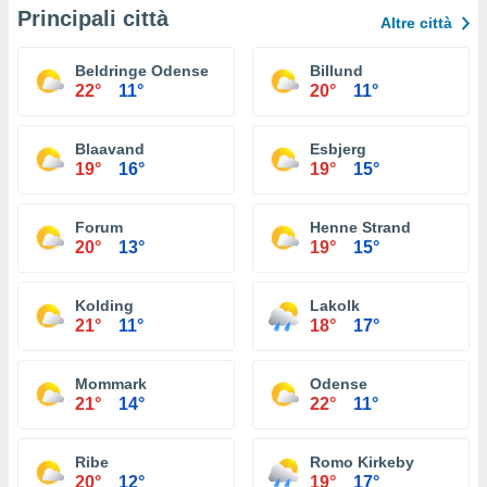
Principali città
Altre città
Beldringe Odense
Billund
22°
11°
20°
11°
Blaavand
Esbjerg
19°
16°
19°
15°
Forum
Henne Strand
20°
13°
19°
15°
Kolding
Lakolk
21°
11°
18°
17°
Mommark
Odense
21°
14°
22°
11°
Ribe
Romo Kirkeby
20°
12°
19°
17°