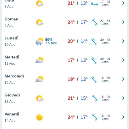
a", è
17
-
28
21°
/
13°
km/h
8 Ago
al sito
ettando
Domani
22
-
34
24°
/
17°
zione di
km/h
9 Ago
okie,
dei nostri
Lunedì
90%
30
-
48
che ci
20°
/
14°
7.5 mm
km/h
10 Ago
no di
 e
e il
Martedì
30
-
49
17°
/
13°
amento
km/h
11 Ago
 Web,
i
Mercoledì
15
-
30
re un
19°
/
13°
km/h
12 Ago
pecifico
arti la
Giovedi
à o
15
-
26
21°
/
15°
km/h
i
13 Ago
zzati
 di esso.
Venerdì
15
-
26
sultare
24°
/
17°
km/h
14 Ago
oni nella