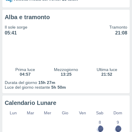
 profili
lezione
cità
Alba e tramonto
izzata,
fili per
Il sole sorge
Tramonto
05:41
21:08
izzazione
nuti,
 profili
lezione
uti
zzati,
Prima luce
Mezzogiorno
Ultima luce
 le
04:57
13:25
21:52
ni degli
 misurare
Durata del giorno
15h 27m
zioni dei
Luce del giorno restante
5h 50m
,
ere il
Calendario Lunare
so
Lun
Mar
Mer
Gio
Ven
Sab
Dom
he o la
ione di
8
9
enienti
diverse,