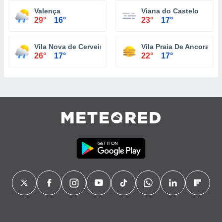
Valença
Viana do Castelo
29°
16°
23°
17°
Vila Nova de Cerveira
Vila Praia De Ancora
26°
17°
22°
17°