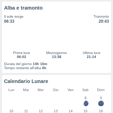
 profili
Alba e tramonto
lezione
cità
Il sole sorge
Tramonto
izzata,
06:33
20:43
fili per
izzazione
nuti,
 profili
lezione
uti
Prima luce
Mezzogiorno
Ultima luce
zzati,
06:02
13:38
21:14
 le
Durata del giorno
14h 10m
ni degli
Tempo restante all'alba
6h
 misurare
zioni dei
,
Calendario Lunare
ere il
Lun
Mar
Mer
Gio
Ven
Sab
Dom
so
8
9
he o la
ione di
enienti
10
11
12
13
14
15
16
diverse,