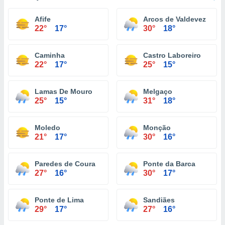
Afife
Arcos de Valdevez
22°
17°
30°
18°
Caminha
Castro Laboreiro
22°
17°
25°
15°
Lamas De Mouro
Melgaço
25°
15°
31°
18°
Moledo
Monção
21°
17°
30°
16°
Paredes de Coura
Ponte da Barca
27°
16°
30°
17°
Ponte de Lima
Sandiães
29°
17°
27°
16°