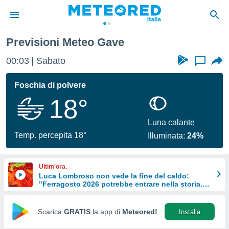
Previsioni Meteo Gave
tiva
rivacy
00:03
Sabato
...
ti di
net
Foschia di polvere
net)
18°
i
 da
nisti per
Luna calante
 che le
Temp. percepita 18°
Illuminata:
24%
ioni
iano di
È
Ultim'ora.
Luca Lombroso non vede la fine del caldo:
 a
"Ferragosto 2026 potrebbe entrare nella storia.
ito Web
Ecco perché."
do le
opzioni:
Scarica
GRATIS
la app di
Meteored!
Installa
 i