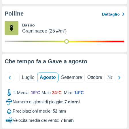
ioni
" o
tra
Polline
Dettaglio
sui cookie
o sito
Basso
Graminacee (25 #/m³)
nostri
mo il
te
ento dei
Che tempo fa a Gave a
agosto
re
ioni su
Giugno
Luglio
Agosto
Settembre
Ottobre
Novembre
vo e/o
i,
T. Media:
19°C
Max:
24°C
Min:
14°C
 dati
er la
Numero di giorni di pioggia:
7
giorni
 della
à, creare
Precipitazioni medie:
52 mm
r la
Velocità media del vento:
7 km/h
à
izzata,