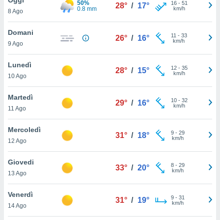
50%
a", è
16
-
51
28°
/
17°
0.8 mm
km/h
8 Ago
al sito
ettando
Domani
11
-
33
26°
/
16°
zione di
km/h
9 Ago
okie,
dei nostri
Lunedì
12
-
35
che ci
28°
/
15°
km/h
10 Ago
no di
 e
e il
Martedì
10
-
32
29°
/
16°
amento
km/h
11 Ago
 Web,
i
Mercoledì
9
-
29
re un
31°
/
18°
km/h
12 Ago
pecifico
arti la
Giovedi
à o
8
-
29
33°
/
20°
km/h
i
13 Ago
zzati
 di esso.
Venerdì
9
-
31
sultare
31°
/
19°
km/h
14 Ago
oni nella