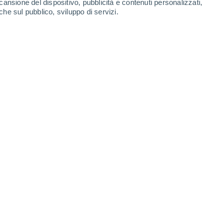
cansione del dispositivo, pubblicità e contenuti personalizzati,
4.7 mm
1.1 mm
che sul pubblico, sviluppo di servizi.
32°
/
18°
32°
/
16°
32°
/
18°
31°
/
17°
-
35
km/h
8
-
27
km/h
9
-
31
km/h
6
-
29
km/h
uvoloso
Nord-ovest
0 Basso
6
-
19 km/h
FPS:
no
Nord-ovest
1 Basso
4
-
18 km/h
FPS:
no
Sud
3 Medio
1
-
16 km/h
FPS:
6-10
Sud-est
4 Medio
4
-
18 km/h
FPS:
6-10