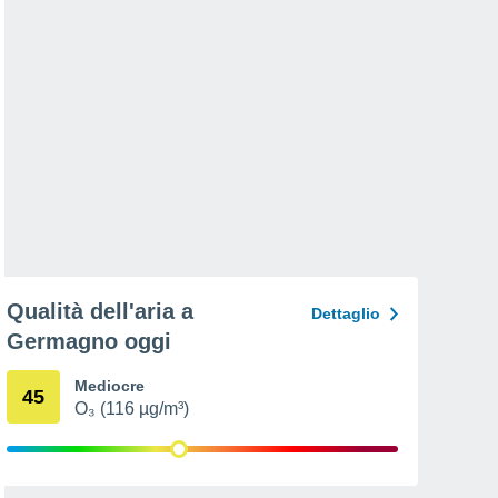
Qualità dell'aria a
Dettaglio
Germagno oggi
Mediocre
45
O₃ (116 µg/m³)