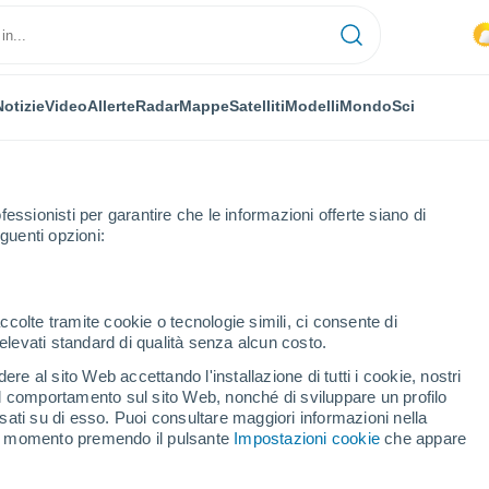
Notizie
Video
Allerte
Radar
Mappe
Satelliti
Modelli
Mondo
Sci
fessionisti per garantire che le informazioni offerte siano di
guenti opzioni:
ccolte tramite cookie o tecnologie simili, ci consente di
n elevati standard di qualità senza alcun costo.
magno
re al sito Web accettando l'installazione di tutti i cookie, nostri
 il comportamento sul sito Web, nonché di sviluppare un profilo
...
asati su di esso. Puoi consultare maggiori informazioni nella
si momento premendo il pulsante
Impostazioni cookie
che appare
Per ora
Intervalli nuvolosi nelle prossime
ore