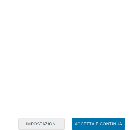
Calendario Lunare
Lun
Mar
Mer
Gio
Ven
Sab
Dom
9
10
11
12
13
14
15
16
17
18
19
20
21
22
IMPOSTAZIONI
ACCETTA E CONTINUA