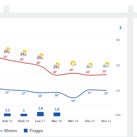
30
31°
29°
28°
20
25°
24°
24°
24°
10
17°
17°
17°
17°
16°
16°
13°
1.8
1.5
1.1
1
mm
Sab
15
Dom
16
Lun
17
Mar
18
Mer
19
Gio
20
Ven
21
Minimo
Pioggia