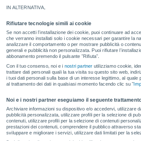
21°
IN ALTERNATIVA,
Rifiutare tecnologie simili ai cookie
Nord-oves
Se non accetti l'installazione dei cookie, puoi continuare ad acc
Temp. percepita 21°
6
-
19 km/
che verranno installati solo i cookie necessari per garantire la n
analizzare il comportamento o per mostrare pubblicità o contenut
generali e pubblicità non personalizzata. Puoi rifiutare l'install
abbonamento premendo il pulsante "Rifiuta".
Previsioni
Meteo, tendenza di lungo termine: arrivano
Con il tuo consenso, noi e i
nostri partner
utilizziamo cookie, iden
conferme, la svolta dopo Ferragosto
trattare dati personali quali la tua visita su questo sito web, indiri
i tuoi dati personali sulla base di un interesse legittimo, al quale
Il Meteo 1 - 7
Attualità
Mappa di nuvolosità
Radar 
al trattamento dei dati in qualsiasi momento facendo clic su "
Imp
Noi e i nostri partner eseguiamo il seguente trattamento
Domani
Martedì
M
Oggi
Archiviare informazioni su dispositivo e/o accedervi, utilizzare dati
pubblicità personalizzata, utilizzare profili per la selezione di pu
10 Ago
11 Ago
9 Ago
contenuti, utilizzare profili per la selezione di contenuti personal
prestazioni dei contenuti, comprendere il pubblico attraverso stat
sviluppare e migliorare i servizi, utilizzare dati limitati per la sel
50%
50%
80%