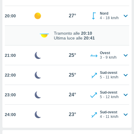
ito web
et. In
Nord
27°
aso ti
20:00
4
-
18
km/h
mo che
installati
okie
Tramonto alle
20:10
Ultima luce alle
20:41
i per
 la
one nel
Ovest
25°
21:00
 non
3
-
9
km/h
utilizzati
er
e il
Sud-ovest
25°
22:00
5
-
11
km/h
amento o
rare
à o
Sud-ovest
24°
23:00
i
5
-
12
km/h
zzati,
 potrai
are
Sud-ovest
23°
24:00
4
-
11
km/h
ioni
e
à non