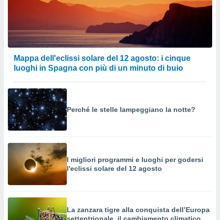
o sito
nostri
mo il
Mappa dell'eclissi solare del 12 agosto: i cinque
te
luoghi in Spagna con più di un minuto di buio
ento dei
re
ioni su
Perché le stelle lampeggiano la notte?
vo e/o
i,
 dati
er la
 della
à, creare
I migliori programmi e luoghi per godersi
l'eclissi solare del 12 agosto
r la
à
izzata,
 profili
lezione
La zanzara tigre alla conquista dell’Europa
cità
settentrionale, il cambiamento climatico