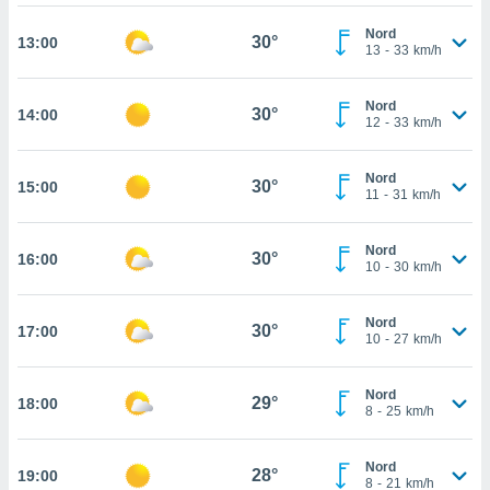
 in
Nord
30°
13:00
13
-
33
km/h
o
 il
Nord
30°
14:00
azioni
12
-
33
km/h
kie
re
Nord
le a piè
30°
15:00
11
-
31
km/h
 del
to web.
Nord
30°
16:00
10
-
30
km/h
ATIVA,
Nord
30°
e
17:00
10
-
27
km/h
gie
i cookie
Nord
ccetti
29°
18:00
8
-
25
km/h
zione dei
puoi
re ad
Nord
28°
19:00
8
-
21
km/h
 al