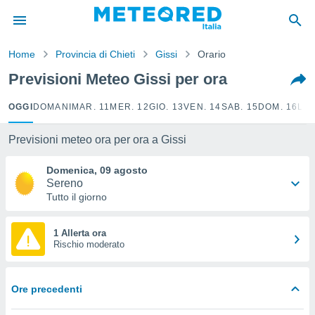
tiva
rivacy
Home
Provincia di Chieti
Gissi
Orario
ti di
net
Previsioni Meteo Gissi per ora
net)
i
OGGI
DOMANI
MAR. 11
MER. 12
GIO. 13
VEN. 14
SAB. 15
DOM. 16
LUN
 da
nisti per
 che le
Previsioni meteo ora per ora a Gissi
ioni
iano di
Domenica, 09 agosto
È
Sereno
Tutto il giorno
 a
ito Web
do le
1 Allerta ora
Rischio moderato
opzioni:
 i
e
Ore precedenti
amente