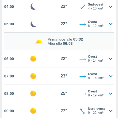
Sud-ovest
22°
04:00
cità
4
-
10
km/h
izzata,
ACCETTA
ulle
Ovest
22°
05:00
E
6
-
12
km/h
ioni
CONTINUA
tramite
Prima luce alle
05:32
e simili,
IMPOSTAZIONI
Alba elle
06:03
nte di
e la
tività per
Ovest
22°
06:00
6
-
14
km/h
re a
ontenuti
ti
Ovest
23°
07:00
 di
8
-
16
km/h
senza
sto.
Ovest
25°
08:00
clic sul
8
-
19
km/h
 "Accetta
a", è
Nord-ovest
27°
09:00
9
-
22
km/h
al sito