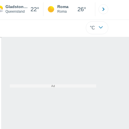
Gladstone Central
Roma
Milano
22°
26°
Queensland
Roma
Milano
°C