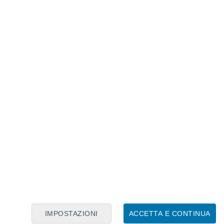
Calendario Lunare
Lun
Mar
Mer
Gio
Ven
Sab
Dom
7
8
9
10
11
12
13
14
15
16
17
18
19
20
IMPOSTAZIONI
ACCETTA E CONTINUA