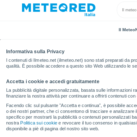
Il Meteo
Informativa sulla Privacy
I contenuti di Ilmeteo.net (ilmeteo.net) sono stati preparati da pro
qualità. È possibile accedere a questo sito Web utilizzando le se
Accetta i cookie e accedi gratuitamente
Home
Australia
Queensland
Gladstone Central
La pubblicità digitale personalizzata, basata sulle informazioni ra
finanziare la nostra attività per continuare a offrirti contenuti co
Previsioni Meteo Glads
Facendo clic sul pulsante "Accetta e continua", è possibile accede
o dei nostri partner, che ci consentono di tracciare e analizzare
14:30
Venerdì
specifico per mostrarti la pubblicità o contenuti personalizzati b
nostra
Politica sui cookie
e revocare il tuo consenso in qualsia
disponibile a piè di pagina del nostro sito web.
Parzialmente nuvoloso