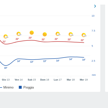
10
7.5
23°
22°
22°
22°
22°
22°
21°
5
14°
14°
14°
2.5
14°
13°
13°
10°
mm
Gio
13
Ven
14
Sab
15
Dom
16
Lun
17
Mar
18
Mer
19
Minimo
Pioggia