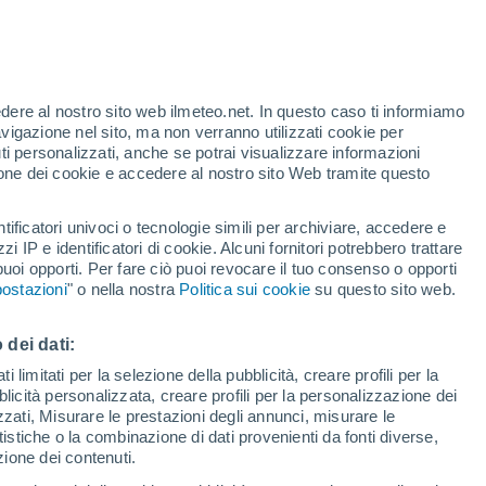
edere al nostro sito web ilmeteo.net. In questo caso ti informiamo
/h
avigazione nel sito, ma non verranno utilizzati cookie per
i personalizzati, anche se potrai visualizzare informazioni
azione dei cookie e accedere al nostro sito Web tramite questo
forti
tificatori univoci o tecnologie simili per archiviare, accedere e
zzi IP e identificatori di cookie. Alcuni fornitori potrebbero trattare
 puoi opporti. Per fare ciò puoi revocare il tuo consenso o opporti
di pioggia
Satelliti
Modelli
ostazioni
" o nella nostra
Politica sui cookie
su questo sito web.
 dei dati:
Lunedì
Martedì
Mercoledì
Giovedi
 limitati per la selezione della pubblicità, creare profili per la
bblicità personalizzata, creare profili per la personalizzazione dei
10 Ago
11 Ago
12 Ago
13 Ago
izzati, Misurare le prestazioni degli annunci, misurare le
istiche o la combinazione di dati provenienti da fonti diverse,
ezione dei contenuti.
80%