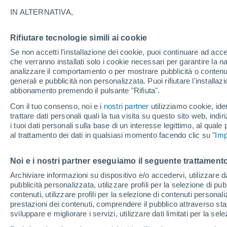
21°
IN ALTERNATIVA,
Rifiutare tecnologie simili ai cookie
Est
Se non accetti l'installazione dei cookie, puoi continuare ad acc
Temp. percepita 21°
16
-
30 km
che verranno installati solo i cookie necessari per garantire la n
analizzare il comportamento o per mostrare pubblicità o contenut
generali e pubblicità non personalizzata. Puoi rifiutare l'install
abbonamento premendo il pulsante "Rifiuta".
Ultim’ora
Caldo intenso sull’Italia, ma venerdì 7 agosto 
Con il tuo consenso, noi e i
nostri partner
utilizziamo cookie, iden
temporali minacciano il Nord
trattare dati personali quali la tua visita su questo sito web, indiri
i tuoi dati personali sulla base di un interesse legittimo, al quale
Il Meteo 1 - 7
Attualità
Mappa di nuvolosità
Radar 
al trattamento dei dati in qualsiasi momento facendo clic su "
Imp
Noi e i nostri partner eseguiamo il seguente trattamento
Domani
Domenica
Oggi
Archiviare informazioni su dispositivo e/o accedervi, utilizzare dati
pubblicità personalizzata, utilizzare profili per la selezione di pu
8 Ago
9 Ago
7 Ago
contenuti, utilizzare profili per la selezione di contenuti personal
prestazioni dei contenuti, comprendere il pubblico attraverso stat
sviluppare e migliorare i servizi, utilizzare dati limitati per la sel