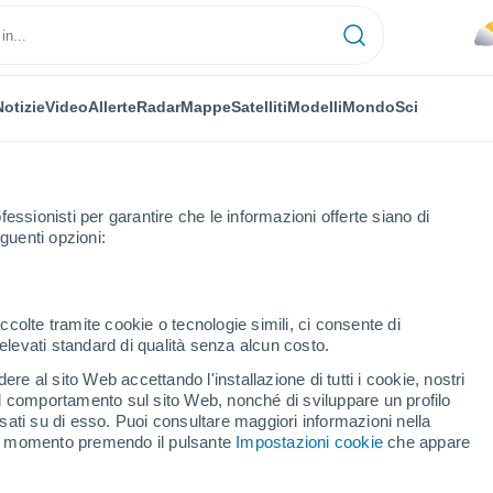
Notizie
Video
Allerte
Radar
Mappe
Satelliti
Modelli
Mondo
Sci
fessionisti per garantire che le informazioni offerte siano di
guenti opzioni:
ccolte tramite cookie o tecnologie simili, ci consente di
n elevati standard di qualità senza alcun costo.
tone Central - QLD
re al sito Web accettando l'installazione di tutti i cookie, nostri
 il comportamento sul sito Web, nonché di sviluppare un profilo
...
asati su di esso. Puoi consultare maggiori informazioni nella
si momento premendo il pulsante
Impostazioni cookie
che appare
Per ora
Cielo nuvoloso nelle prossime
ore