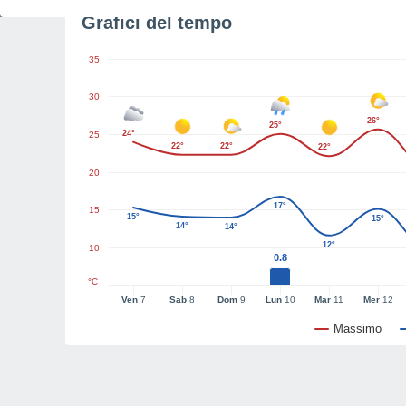
Grafici del tempo
35
30
26°
25°
24°
25
22°
22°
22°
20
17°
15
15°
15°
14°
14°
12°
10
0.8
°C
Ven
7
Sab
8
Dom
9
Lun
10
Mar
11
Mer
12
Massimo