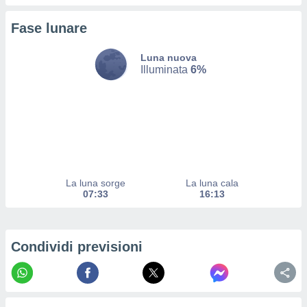
a su
ito web,
Fase lunare
IP e
tori di
Alcuni
Luna nuova
Illuminata
6%
ro
 tuoi dati
 sulla
un
e
, al quale
rti. Per
puoi
La luna sorge
La luna cala
il tuo
07:33
16:13
o o
l
nto dei
ualsiasi
Condividi previsioni
 facendo
ioni
" o
tra
sui cookie