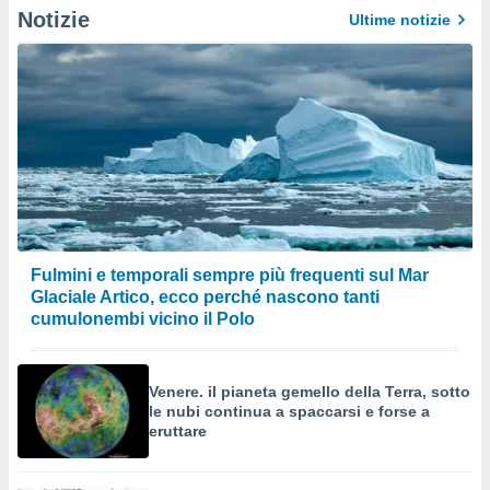
o sito
Notizie
Ultime notizie
nostri
mo il
te
ento dei
re
ioni su
vo e/o
i,
Fulmini e temporali sempre più frequenti sul Mar
 dati
Glaciale Artico, ecco perché nascono tanti
er la
cumulonembi vicino il Polo
 della
à, creare
r la
Venere. il pianeta gemello della Terra, sotto
à
le nubi continua a spaccarsi e forse a
izzata,
eruttare
 profili
lezione
cità