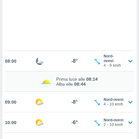
ettando
zione di
okie,
dei nostri
che ci
no di
 e
e il
amento
 Web,
Nord-
-8°
08:00
i
ovest
4
-
9
km/h
re un
pecifico
arti la
Prima luce alle
08:14
Alba elle
08:44
à o
i
zzati
Nord-ovest
-8°
09:00
 di esso.
4
-
10
km/h
sultare
oni nella
Nord-ovest
-6°
10:00
2
-
10
km/h
sui cookie
e il tuo