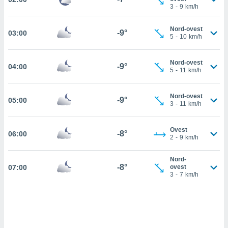
3
-
9
km/h
cità
Nord-ovest
izzata,
-9°
03:00
ACCETTA
5
-
10
km/h
ulle
E
ioni
CONTINUA
tramite
Nord-ovest
-9°
04:00
5
-
11
km/h
e simili,
IMPOSTAZIONI
nte di
Nord-ovest
-9°
e la
05:00
3
-
11
km/h
tività per
re a
ontenuti
Ovest
-8°
06:00
2
-
9
km/h
ti
 di
senza
Nord-
-8°
07:00
sto.
ovest
3
-
7
km/h
clic sul
 "Accetta
a", è
al sito