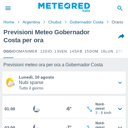
tiva
rivacy
Home
Argentina
Chubut
Gobernador Costa
Orario
ti di
net
Previsioni Meteo Gobernador
net)
Costa per ora
i
 da
nisti per
OGGI
DOMANI
MER. 12
GIO. 13
VEN. 14
SAB. 15
DOM. 16
LUN. 17
MAR
 che le
ioni
Previsioni meteo ora per ora a Gobernador Costa
iano di
È
Lunedì, 10 agosto
Nubi sparse
 a
Tutto il giorno
ito Web
do le
opzioni:
Nord-
-6°
01:00
ovest
 i
3
-
8
km/h
e
Nord-
-7°
amente
02:00
ovest