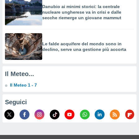
izzata,
Danubio ai minimi storici: la centrale
fili per
nucleare ungherese va in crisi e dalle
secche riemerge un giovane mammut
izzazione
nuti,
 profili
lezione
Le falde acquifere del mondo sono in
uti
declino, serve una gestione più accorta
zzati,
 le
ni degli
 misurare
Il Meteo...
zioni dei
,
Il Meteo 1 - 7
ere il
so
Seguici
he o la
ione di
enienti
diverse,
re e
e i
tilizzare