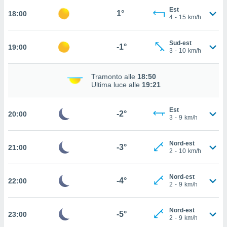
ito web
Est
1°
18:00
et. In
4
-
15
km/h
aso ti
mo che
Sud-est
installati
-1°
19:00
3
-
10
km/h
okie
i per
 la
Tramonto alle
18:50
one nel
Ultima luce alle
19:21
 non
utilizzati
Est
er
-2°
20:00
3
-
9
km/h
e il
amento o
rare
Nord-est
-3°
21:00
2
-
10
km/h
à o
i
zzati,
Nord-est
-4°
 potrai
22:00
2
-
9
km/h
are
ioni
e
Nord-est
-5°
23:00
2
-
9
km/h
à non