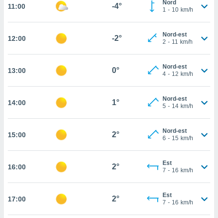
Nord
-4°
11:00
 in
1
-
10
km/h
o
Nord-est
 il
-2°
12:00
2
-
11
km/h
azioni
kie
Nord-est
0°
13:00
re
4
-
12
km/h
le a piè
 del
Nord-est
to web.
1°
14:00
5
-
14
km/h
ATIVA,
Nord-est
2°
15:00
6
-
15
km/h
e
gie
Est
i cookie
2°
16:00
7
-
16
km/h
ccetti
zione dei
Est
puoi
2°
17:00
7
-
16
km/h
re ad
 al