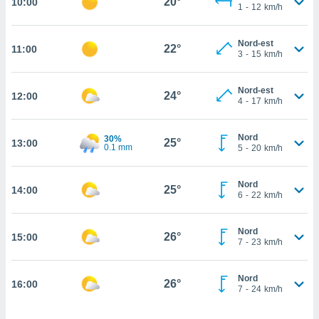
20°
10:00
1
-
12
km/h
cità
Nord-est
izzata,
22°
11:00
ACCETTA
3
-
15
km/h
ulle
E
ioni
CONTINUA
tramite
Nord-est
24°
12:00
4
-
17
km/h
e simili,
IMPOSTAZIONI
nte di
Nord
30%
e la
25°
13:00
0.1 mm
5
-
20
km/h
tività per
re a
ontenuti
Nord
25°
14:00
ti
6
-
22
km/h
 di
senza
Nord
sto.
26°
15:00
7
-
23
km/h
clic sul
 "Accetta
Nord
26°
a", è
16:00
7
-
24
km/h
al sito