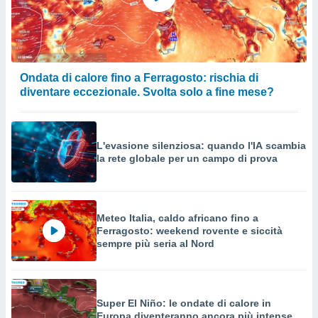
a su
ito web,
IP e
tori di
Alcuni
Ondata di calore fino a Ferragosto: rischia di
ro
diventare eccezionale. Svolta solo a fine mese?
 tuoi dati
 sulla
un
e
L'evasione silenziosa: quando l'IA scambia
, al quale
la rete globale per un campo di prova
rti. Per
puoi
il tuo
o o
Meteo Italia, caldo africano fino a
l
Ferragosto: weekend rovente e siccità
nto dei
sempre più seria al Nord
ualsiasi
 facendo
ioni
" o
tra
Super El Niño: le ondate di calore in
sui cookie
Europa diventeranno ancora più intense