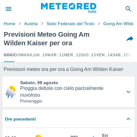
tiva
rivacy
Home
Austria
Stato Federato del Tirolo
Going Am Wilden
ti di
net
Previsioni Meteo Going Am
net)
Wilden Kaiser per ora
i
 da
nisti per
OGGI
DOMANI
LUN. 10
MAR. 11
MER. 12
GIO. 13
VEN. 14
SAB. 15
DOM
 che le
ioni
Previsioni meteo ora per ora a Going Am Wilden Kaiser
iano di
È
Sabato, 08 agosto
Pioggia debole con cielo parzialmente
 a
nuvoloso
ito Web
Pomeriggio
do le
opzioni:
 i
Ore precedenti
e
Est
amente