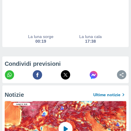
izzata.
utare
zione dei
 al
ito Web
questo
La luna sorge
La luna cala
ento
00:19
17:38
 il
Condividi previsioni
o
, noi e i
rtner
mo
tori
Notizie
Ultime notizie
o
e simili
viare,
 e
ati
 quali la