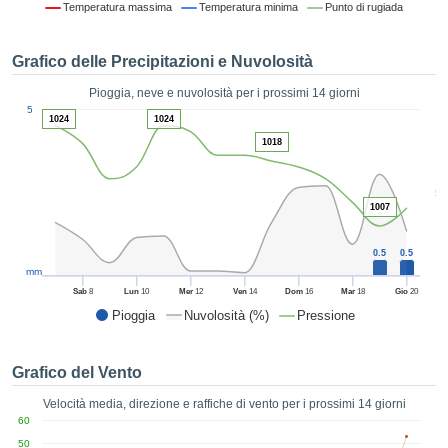
Temperatura massima
Temperatura minima
Punto di rugiada
ie e
edi
tamente
Grafico delle Precipitazioni e Nuvolosità
blicità
Pioggia, neve e nuvolosità per i prossimi 14 giorni
tale
1
5
lizzata,
1024
1024
ACCETTA
 sulle
1018
E
azioni
CONTINUA
 tramite
5
ie o
1007
e simili,
IMPOSTAZIONI
ente di
iare la
0.5
0.5
tività per
mm
uare a
Sab
8
Lun
10
Mer
12
Ven
14
Dom
16
Mar
18
Gio
20
contenuti
Pioggia
Nuvolosità (%)
Pressione
levati
ard di
à senza
Grafico del Vento
costo.
Velocità media, direzione e raffiche di vento per i prossimi 14 giorni
clic sul
60
 "Accetta
50