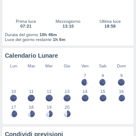
 profili
lezione
cità
izzata,
Prima luce
Mezzogiorno
Ultima luce
fili per
07:21
13:10
18:58
Durata del giorno
10h 46m
izzazione
Luce del giorno restante
1h 6m
nuti,
 profili
Calendario Lunare
lezione
uti
Lun
Mar
Mer
Gio
Ven
Sab
Dom
zzati,
 le
7
8
9
ni degli
 misurare
zioni dei
10
11
12
13
14
15
16
,
ere il
17
18
19
20
so
he o la
ione di
enienti
Condividi previsioni
diverse,