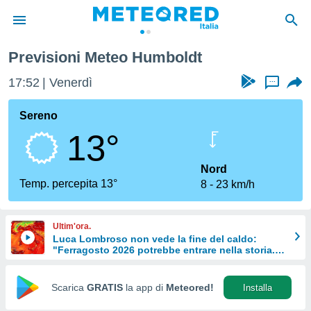
Previsioni Meteo Humboldt
tiva
rivacy
17:52
Venerdì
...
ti di
net
Sereno
net)
13°
i
 da
nisti per
Nord
 che le
Temp. percepita 13°
8
23 km/h
ioni
iano di
È
Ultim'ora.
Luca Lombroso non vede la fine del caldo:
 a
"Ferragosto 2026 potrebbe entrare nella storia.
ito Web
Ecco perché."
do le
opzioni:
Scarica
GRATIS
la app di
Meteored!
Installa
 i