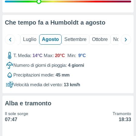
ioni
" o
tra
sui cookie
o sito
Che tempo fa a Humboldt a
agosto
nostri
Giugno
Luglio
Agosto
Settembre
Ottobre
Novembre
mo il
T. Media:
14°C
Max:
20°C
Min:
9°C
te
ento dei
Numero di giorni di pioggia:
4
giorni
Precipitazioni medie:
45 mm
re
ioni su
Velocità media del vento:
13 km/h
vo e/o
i,
 dati
Alba e tramonto
er la
 della
Il sole sorge
Tramonto
à, creare
07:47
18:33
r la
à
izzata,