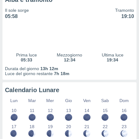
 profili
lezione
Il sole sorge
Tramonto
cità
05:58
19:10
izzata,
fili per
izzazione
nuti,
 profili
Prima luce
Mezzogiorno
Ultima luce
lezione
05:33
12:34
19:34
uti
zzati,
Durata del giorno
13h 12m
Luce del giorno restante
7h 18m
 le
ni degli
 misurare
Calendario Lunare
zioni dei
,
Lun
Mar
Mer
Gio
Ven
Sab
Dom
ere il
10
11
12
13
14
15
16
so
he o la
17
18
19
20
21
22
23
ione di
enienti
diverse,