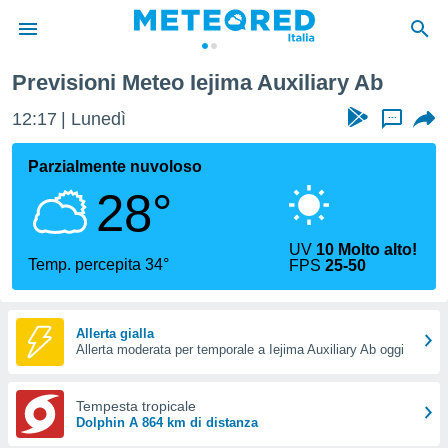
Previsioni Meteo Iejima Auxiliary Ab
tiva
rivacy
12:17
Lunedì
...
ti di
net
Parzialmente nuvoloso
net)
28°
i
 da
nisti per
UV
10 Molto alto!
 che le
Temp. percepita 34°
FPS
25-50
ioni
iano di
È
Allerta gialla
 a
Allerta moderata per temporale a Iejima Auxiliary Ab oggi
ito Web
do le
Tempesta tropicale
opzioni:
Dolphin A 864 km di distanza
 i