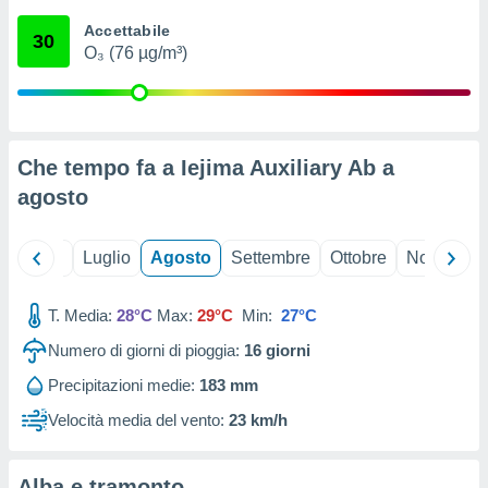
ioni
" o
Accettabile
tra
30
O₃ (76 µg/m³)
sui cookie
o sito
nostri
Che tempo fa a Iejima Auxiliary Ab a
mo il
agosto
te
ento dei
Giugno
Luglio
Agosto
Settembre
Ottobre
Novembre
re
ioni su
vo e/o
T. Media:
28°C
Max:
29°C
Min:
27°C
i,
Numero di giorni di pioggia:
16
giorni
 dati
er la
Precipitazioni medie:
183 mm
 della
à, creare
Velocità media del vento:
23 km/h
r la
à
izzata,
Alba e tramonto