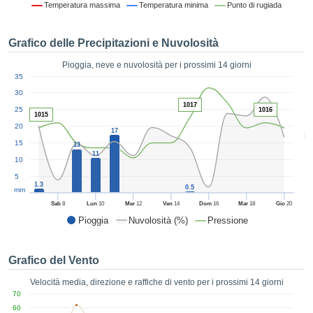
Temperatura massima
Temperatura minima
Punto di rugiada
ie e
edi
tamente
Grafico delle Precipitazioni e Nuvolosità
blicità
Pioggia, neve e nuvolosità per i prossimi 14 giorni
tale
1
35
lizzata,
ACCETTA
30
 sulle
E
1017
azioni
25
1016
1015
CONTINUA
 tramite
20
17
5
ie o
15
13
e simili,
IMPOSTAZIONI
11
10
ente di
iare la
5
1.3
0.5
tività per
mm
uare a
Sab
8
Lun
10
Mer
12
Ven
14
Dom
16
Mar
18
Gio
20
contenuti
Pioggia
Nuvolosità (%)
Pressione
levati
ard di
à senza
Grafico del Vento
costo.
Velocità media, direzione e raffiche di vento per i prossimi 14 giorni
clic sul
70
 "Accetta
60