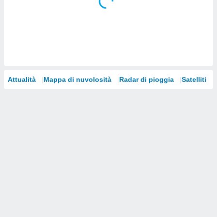
i nostri
artner
Attualità
Mappa di nuvolosità
Radar di pioggia
Satelliti