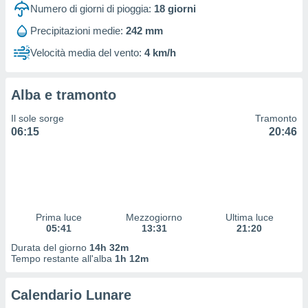
 profili
Numero di giorni di pioggia:
18
giorni
lezione
Precipitazioni medie:
242 mm
cità
izzata,
Velocità media del vento:
4 km/h
fili per
izzazione
Alba e tramonto
nuti,
 profili
Il sole sorge
Tramonto
lezione
06:15
20:46
uti
zzati,
 le
ni degli
 misurare
zioni dei
,
Prima luce
Mezzogiorno
Ultima luce
05:41
13:31
21:20
ere il
Durata del giorno
14h 32m
so
Tempo restante all'alba
1h 12m
he o la
ione di
Calendario Lunare
enienti
diverse,