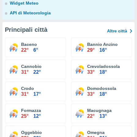
Widget Meteo
API di Meteorologia
Principali città
Altre città
Baceno
Bannio Anzino
22°
6°
29°
16°
Cannobio
Crevoladossola
31°
22°
33°
18°
Crodo
Domodossola
31°
17°
33°
18°
Formazza
Macugnaga
25°
12°
22°
13°
Oggebbio
Omegna