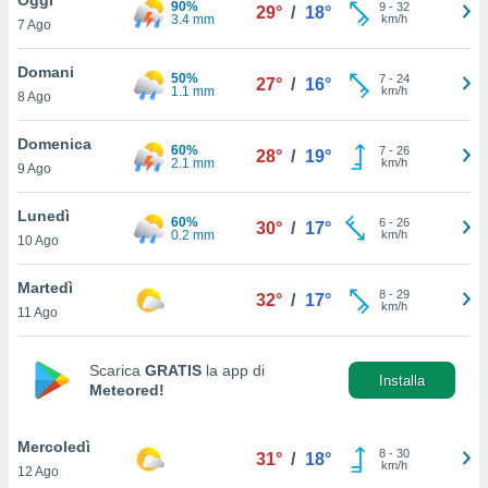
90%
a", è
9
-
32
29°
/
18°
3.4 mm
km/h
7 Ago
al sito
ettando
Domani
50%
7
-
24
27°
/
16°
zione di
1.1 mm
km/h
8 Ago
okie,
dei nostri
Domenica
60%
7
-
26
che ci
28°
/
19°
2.1 mm
km/h
9 Ago
no di
 e
e il
Lunedì
60%
6
-
26
30°
/
17°
amento
0.2 mm
km/h
10 Ago
 Web,
i
Martedì
8
-
29
re un
32°
/
17°
km/h
11 Ago
pecifico
arti la
à o
Scarica
GRATIS
la app di
i
Installa
Meteored!
zzati
 di esso.
sultare
Mercoledì
8
-
30
31°
/
18°
km/h
12 Ago
oni nella