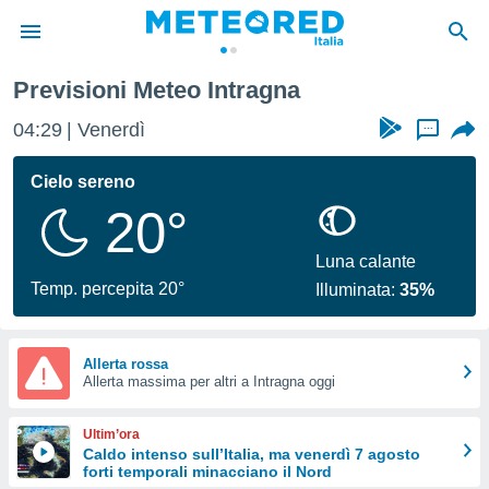
Previsioni Meteo Intragna
tiva
rivacy
04:29
Venerdì
...
ti di
net
Cielo sereno
net)
20°
i
 da
nisti per
Luna calante
 che le
Temp. percepita 20°
Illuminata:
35%
ioni
iano di
È
Allerta rossa
 a
Allerta massima per altri a Intragna oggi
ito Web
do le
Ultim’ora
opzioni:
Caldo intenso sull’Italia, ma venerdì 7 agosto
forti temporali minacciano il Nord
 i