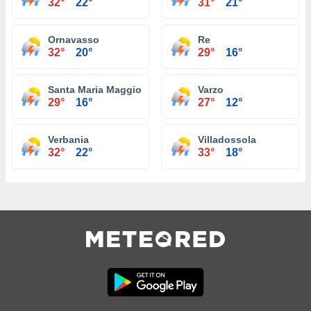
32°
22°
31°
21°
Ornavasso
Re
32°
20°
29°
16°
Santa Maria Maggiore
Varzo
29°
16°
27°
12°
Verbania
Villadossola
32°
22°
33°
18°