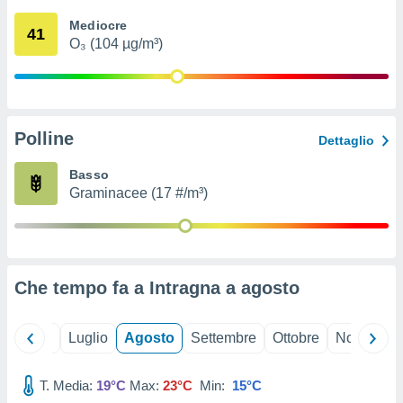
ioni
" o
Mediocre
tra
41
O₃ (104 µg/m³)
sui cookie
o sito
nostri
Polline
Dettaglio
mo il
te
Basso
ento dei
Graminacee (17 #/m³)
re
ioni su
vo e/o
i,
Che tempo fa a Intragna a
agosto
 dati
er la
 della
Giugno
Luglio
Agosto
Settembre
Ottobre
Novembre
à, creare
r la
à
T. Media:
19°C
Max:
23°C
Min:
15°C
izzata,