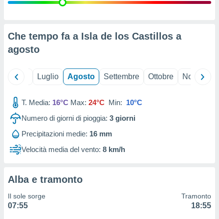
ioni
" o
tra
sui cookie
o sito
Che tempo fa a Isla de los Castillos a
agosto
nostri
Giugno
Luglio
Agosto
Settembre
Ottobre
Novembre
mo il
te
ento dei
T. Media:
16°C
Max:
24°C
Min:
10°C
Numero di giorni di pioggia:
3
giorni
re
ioni su
Precipitazioni medie:
16 mm
vo e/o
Velocità media del vento:
8 km/h
i,
 dati
er la
 della
Alba e tramonto
à, creare
r la
Il sole sorge
Tramonto
à
07:55
18:55
izzata,