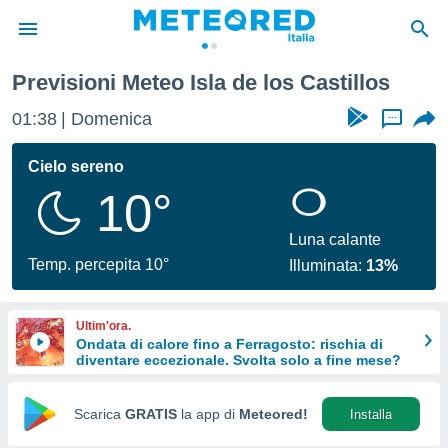
s Castillos
Previsioni Meteo Isla de los Castillos
tiva
rivacy
01:38
Domenica
...
ti di
net
Cielo sereno
net)
10°
i
 da
nisti per
Luna calante
 che le
Temp. percepita 10°
Illuminata:
13%
ioni
iano di
È
Ultim'ora.
Ondata di calore fino a Ferragosto: rischia di
 a
diventare eccezionale. Svolta solo a fine mese?
ito Web
do le
opzioni:
Scarica
GRATIS
la app di
Meteored!
Installa
 i