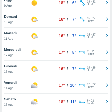
a", è
19
-
31
18°
/
6°
km/h
9 Ago
al sito
ettando
Domani
15
-
27
16°
/
7°
zione di
km/h
10 Ago
okie,
dei nostri
Martedì
15
-
27
che ci
16°
/
7°
km/h
11 Ago
no di
 e
e il
Mercoledì
11
-
25
17°
/
8°
amento
km/h
12 Ago
 Web,
i
Giovedi
14
-
28
re un
16°
/
7°
km/h
13 Ago
pecifico
arti la
Venerdì
à o
12
-
22
17°
/
10°
km/h
i
14 Ago
zzati
 di esso.
Sabato
8
-
21
sultare
18°
/
11°
km/h
15 Ago
oni nella