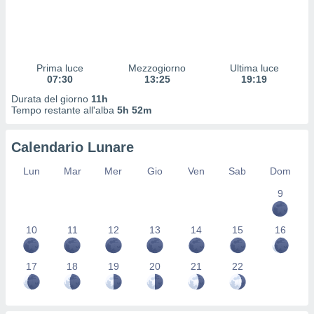
 profili
lezione
cità
izzata,
fili per
Prima luce
Mezzogiorno
Ultima luce
07:30
13:25
19:19
izzazione
Durata del giorno
11h
nuti,
Tempo restante all'alba
5h 52m
 profili
lezione
uti
Calendario Lunare
zzati,
 le
Lun
Mar
Mer
Gio
Ven
Sab
Dom
ni degli
 misurare
9
zioni dei
,
10
11
12
13
14
15
16
ere il
so
17
18
19
20
21
22
he o la
ione di
enienti
diverse,