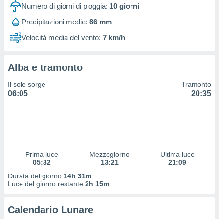
 profili
Numero di giorni di pioggia:
10
giorni
lezione
Precipitazioni medie:
86 mm
cità
izzata,
Velocità media del vento:
7 km/h
fili per
izzazione
Alba e tramonto
nuti,
 profili
Il sole sorge
Tramonto
lezione
06:05
20:35
uti
zzati,
 le
ni degli
 misurare
zioni dei
,
Prima luce
Mezzogiorno
Ultima luce
05:32
13:21
21:09
ere il
Durata del giorno
14h 31m
so
Luce del giorno restante
2h 15m
he o la
ione di
Calendario Lunare
enienti
diverse,