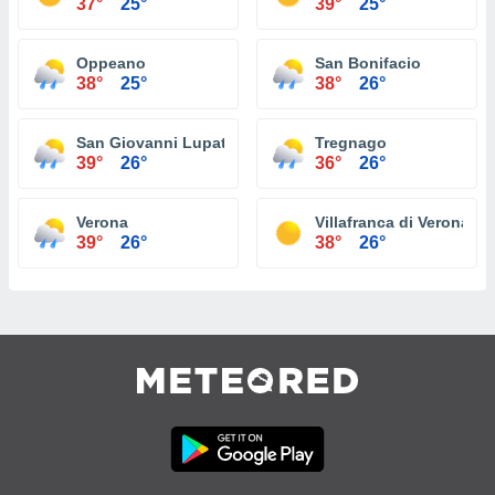
37°
25°
39°
25°
Oppeano
San Bonifacio
38°
25°
38°
26°
San Giovanni Lupatoto
Tregnago
39°
26°
36°
26°
Verona
Villafranca di Verona
39°
26°
38°
26°