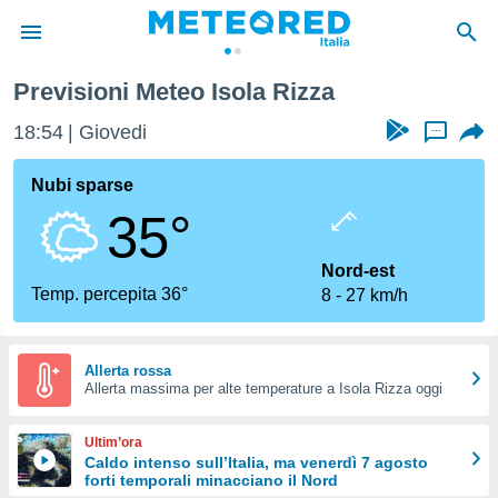
Previsioni Meteo Isola Rizza
tiva
rivacy
18:54
Giovedi
...
ti di
net
Nubi sparse
net)
35°
i
 da
nisti per
Nord-est
 che le
Temp. percepita 36°
8
27 km/h
ioni
iano di
È
Allerta rossa
 a
Allerta massima per alte temperature a Isola Rizza oggi
ito Web
do le
Ultim’ora
opzioni:
Caldo intenso sull’Italia, ma venerdì 7 agosto
forti temporali minacciano il Nord
 i