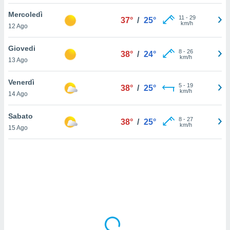
Mercoledì
sui cookie
11
-
29
37°
/
25°
km/h
12 Ago
e il tuo
 in
Giovedi
8
-
26
38°
/
24°
o
km/h
13 Ago
 il
Venerdì
azioni
5
-
19
38°
/
25°
km/h
14 Ago
kie
re
le a piè
Sabato
8
-
27
38°
/
25°
 del
km/h
15 Ago
to web.
ATIVA,
e
gie
i cookie
ccetti
zione dei