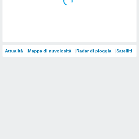
i nostri
artner
Attualità
Mappa di nuvolosità
Radar di pioggia
Satelliti