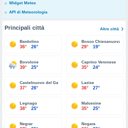
Widget Meteo
API di Meteorologia
Principali città
Altre città
Bardolino
Bosco Chiesanuova
36°
26°
29°
19°
Bovolone
Caprino Veronese
39°
25°
35°
24°
Castelnuovo del Garda
Lazise
37°
26°
36°
27°
Legnago
Malcesine
38°
25°
35°
25°
Negrar
Nogara