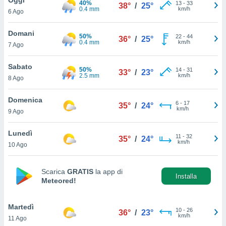
40%
a", è
13
-
33
38°
/
25°
0.4 mm
km/h
6 Ago
al sito
ettando
Domani
50%
22
-
44
36°
/
25°
zione di
0.4 mm
km/h
7 Ago
okie,
dei nostri
Sabato
50%
14
-
31
che ci
33°
/
23°
2.5 mm
km/h
8 Ago
no di
 e
e il
Domenica
6
-
17
35°
/
24°
amento
km/h
9 Ago
 Web,
i
Lunedì
11
-
32
re un
35°
/
24°
km/h
10 Ago
pecifico
arti la
à o
Scarica
GRATIS
la app di
i
Installa
Meteored!
zzati
 di esso.
sultare
Martedì
10
-
26
36°
/
23°
km/h
11 Ago
oni nella