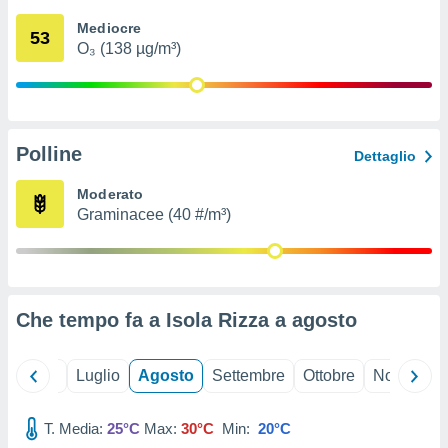
ioni
" o
Mediocre
tra
53
O₃ (138 µg/m³)
sui cookie
o sito
nostri
Polline
Dettaglio
mo il
te
Moderato
ento dei
Graminacee (40 #/m³)
re
ioni su
vo e/o
i,
Che tempo fa a Isola Rizza a
agosto
 dati
er la
 della
Giugno
Luglio
Agosto
Settembre
Ottobre
Novembre
à, creare
r la
à
T. Media:
25°C
Max:
30°C
Min:
20°C
izzata,