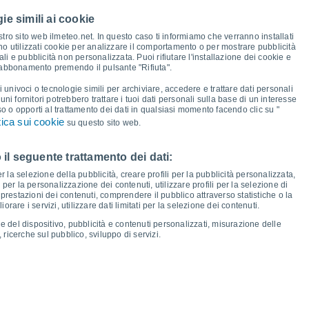
23°
22°
ie simili ai cookie
20°
20°
20°
19°
tro sito web ilmeteo.net. In questo caso ti informiamo che verranno installati
17°
17°
no utilizzati cookie per analizzare il comportamento o per mostrare pubblicità
i e pubblicità non personalizzata. Puoi rifiutare l'installazione dei cookie e
14°
 abbonamento premendo il pulsante "Rifiuta".
13°
12°
12°
11°
10°
i univoci o tecnologie simili per archiviare, accedere e trattare dati personali
8°
lcuni fornitori potrebbero trattare i tuoi dati personali sulla base di un interesse
6°
so o opporti al trattamento dei dati in qualsiasi momento facendo clic su "
tica sui cookie
su questo sito web.
 il seguente trattamento dei dati:
io
13
Ven
14
Sab
15
Dom
16
Lun
17
Mar
18
Mer
19
Gio
20
er la selezione della pubblicità, creare profili per la pubblicità personalizzata,
emperatura minima
Punto di rugiada
i per la personalizzazione dei contenuti, utilizzare profili per la selezione di
prestazioni dei contenuti, comprendere il pubblico attraverso statistiche o la
rare i servizi, utilizzare dati limitati per la selezione dei contenuti.
e del dispositivo, pubblicità e contenuti personalizzati, misurazione delle
 ricerche sul pubblico, sviluppo di servizi.
osità per i prossimi 14 giorni
100
75
1020