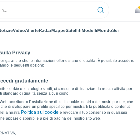
Notizie
Video
Allerte
Radar
Mappe
Satelliti
Modelli
Mondo
Sci
sulla Privacy
 per garantire che le informazioni offerte siano di qualità. È possibile accedere
zando le seguenti opzioni:
accedi gratuitamente
gó
Grafici del tempo
ite cookie o tecnologie simili, ci consente di finanziare la nostra attività per
ati standard di qualità senza alcun costo.
 (Corrientes)
b accettando l'installazione di tutti i cookie, nostri o dei nostri partner, che
hé di sviluppare un profilo specifico per mostrarti la pubblicità o contenuti
Politica sui cookie
nella nostra
e revocare il tuo consenso in qualsiasi
he appare disponibile a piè di pagina del nostro sito web.
RNATIVA,
ma e punto di rugiada per i prossimi 14 giorni