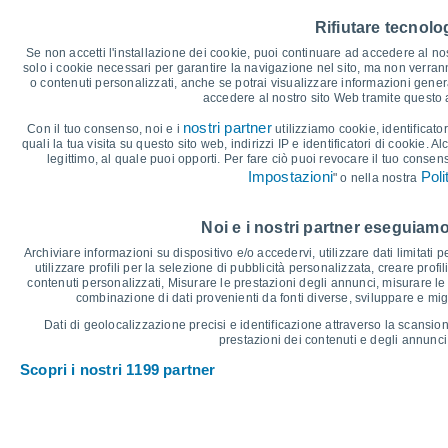
25
Rifiutare tecnolog
22°
21°
20
19°
Se non accetti l'installazione dei cookie, puoi continuare ad accedere al nos
17°
solo i cookie necessari per garantire la navigazione nel sito, ma non verran
17°
o contenuti personalizzati, anche se potrai visualizzare informazioni general
15
14°
accedere al nostro sito Web tramite questo
13°
11°
10°
10°
nostri partner
10°
Con il tuo consenso, noi e i
utilizziamo cookie, identificator
10
9°
quali la tua visita su questo sito web, indirizzi IP e identificatori di cookie. A
legittimo, al quale puoi opporti. Per fare ciò puoi revocare il tuo consen
5
Impostazioni
Poli
" o nella nostra
°C
Noi e i nostri partner eseguiamo
Ven
7
Sab
8
Dom
9
Lun
10
Mar
11
Mer
12
G
Archiviare informazioni su dispositivo e/o accedervi, utilizzare dati limitati p
Temperatura massima
T
utilizzare profili per la selezione di pubblicità personalizzata, creare profil
contenuti personalizzati, Misurare le prestazioni degli annunci, misurare le 
combinazione di dati provenienti da fonti diverse, sviluppare e miglio
Grafico delle Precipitazioni e Nuvolosità
Dati di geolocalizzazione precisi e identificazione attraverso la scansion
prestazioni dei contenuti e degli annunci,
Pioggia, neve e nuvol
Scopri i nostri 1199 partner
30
1025
25