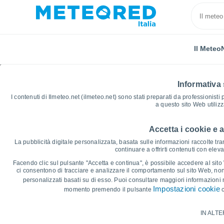
Il Meteo
Informativa 
I contenuti di Ilmeteo.net (ilmeteo.net) sono stati preparati da professionisti
a questo sito Web utiliz
Accetta i cookie e 
Home
Argentina
Provincia di Corrientes
Ituzain
La pubblicità digitale personalizzata, basata sulle informazioni raccolte tram
continuare a offrirti contenuti con elev
Grafici Meteo Ituzaingó
Facendo clic sul pulsante "Accetta e continua", è possibile accedere al sito We
ci consentono di tracciare e analizzare il comportamento sul sito Web, nonc
personalizzati basati su di esso. Puoi consultare maggiori informazioni 
14 giorni
7 giorni
Impostazioni cookie
momento premendo il pulsante
c
Grafico delle Temperature
IN ALTE
Temperatura massima, temperatura mini