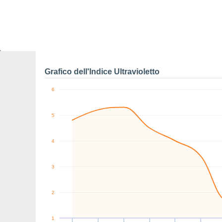
SW
S
SE
SE
SE
SW
km/h
Ven
7
Sab
8
Dom
9
Lun
10
Mar
11
Mer
12
G
Raffiche massime di ve
Grafico dell'Indice Ultravioletto
6
5
4
3
2
1