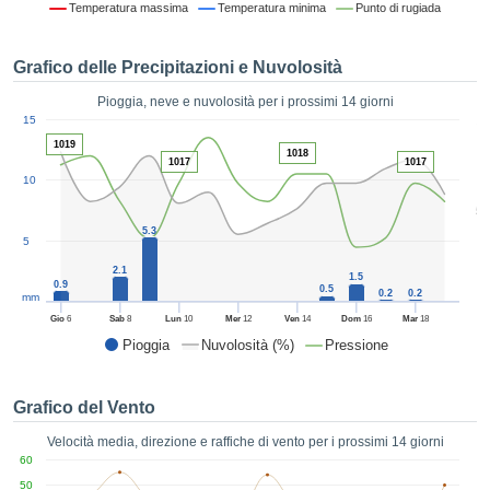
Temperatura massima
Temperatura minima
Punto di rugiada
ie e
edi
tamente
Grafico delle Precipitazioni e Nuvolosità
blicità
Pioggia, neve e nuvolosità per i prossimi 14 giorni
tale
1
15
lizzata,
ACCETTA
1019
 sulle
1018
E
1017
1017
azioni
10
CONTINUA
 tramite
5
ie o
5.3
e simili,
IMPOSTAZIONI
5
ente di
2.1
iare la
1.5
0.9
0.5
0.2
0.2
tività per
mm
uare a
Gio
6
Sab
8
Lun
10
Mer
12
Ven
14
Dom
16
Mar
18
contenuti
Pioggia
Nuvolosità (%)
Pressione
levati
ard di
à senza
Grafico del Vento
costo.
Velocità media, direzione e raffiche di vento per i prossimi 14 giorni
clic sul
60
 "Accetta
50