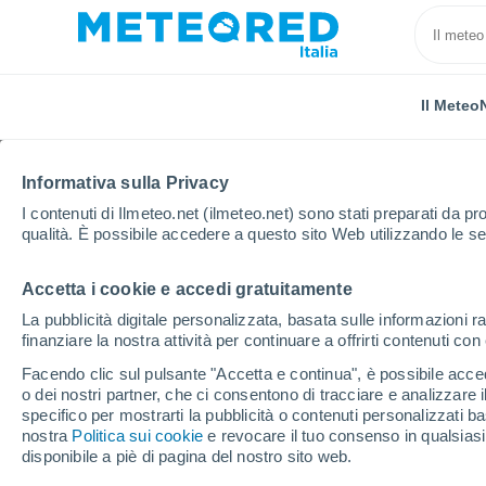
Il Meteo
Informativa sulla Privacy
I contenuti di Ilmeteo.net (ilmeteo.net) sono stati preparati da pro
qualità. È possibile accedere a questo sito Web utilizzando le se
Accetta i cookie e accedi gratuitamente
Home
Marocco
Taza-Al Hoceima-Taounate
Kal
La pubblicità digitale personalizzata, basata sulle informazioni ra
finanziare la nostra attività per continuare a offrirti contenuti co
Previsioni Meteo Kalet
Facendo clic sul pulsante "Accetta e continua", è possibile accede
o dei nostri partner, che ci consentono di tracciare e analizzare
10:14
Venerdì
specifico per mostrarti la pubblicità o contenuti personalizzati b
nostra
Politica sui cookie
e revocare il tuo consenso in qualsia
disponibile a piè di pagina del nostro sito web.
Sereno