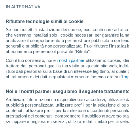
27°
IN ALTERNATIVA,
Rifiutare tecnologie simili ai cookie
UV
4 Medi
Se non accetti l'installazione dei cookie, puoi continuare ad acc
Temp. percepita 27°
FPS
6-10
che verranno installati solo i cookie necessari per garantire la n
analizzare il comportamento o per mostrare pubblicità o contenut
generali e pubblicità non personalizzata. Puoi rifiutare l'install
abbonamento premendo il pulsante "Rifiuta".
Ultim'ora.
L’estate non cambia rotta: caldo fino a metà
Con il tuo consenso, noi e i
nostri partner
utilizziamo cookie, iden
agosto, svolta possibile solo a fine mese
trattare dati personali quali la tua visita su questo sito web, indiri
i tuoi dati personali sulla base di un interesse legittimo, al quale
Il Meteo 1 - 7
Attualità
Mappa di nuvolosità
Radar 
al trattamento dei dati in qualsiasi momento facendo clic su "
Imp
Noi e i nostri partner eseguiamo il seguente trattamento
Domani
Domenica
Oggi
Archiviare informazioni su dispositivo e/o accedervi, utilizzare dati
pubblicità personalizzata, utilizzare profili per la selezione di pu
8 Ago
9 Ago
7 Ago
contenuti, utilizzare profili per la selezione di contenuti personal
prestazioni dei contenuti, comprendere il pubblico attraverso stat
sviluppare e migliorare i servizi, utilizzare dati limitati per la sel
60%
40%