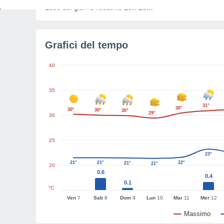
Luce del giorno restante
10h 28m
Grafici del tempo
40
35
31°
30°
30°
30°
30°
29°
30
25
23°
21°
21°
22°
21°
21°
20
0.6
0.4
0.1
°C
Ven
7
Sab
8
Dom
9
Lun
10
Mar
11
Mer
12
Massimo