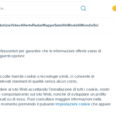
Notizie
Video
Allerte
Radar
Mappe
Satelliti
Modelli
Mondo
Sci
fessionisti per garantire che le informazioni offerte siano di
guenti opzioni:
et
ccolte tramite cookie o tecnologie simili, ci consente di
n elevati standard di qualità senza alcun costo.
re al sito Web accettando l'installazione di tutti i cookie, nostri
 il comportamento sul sito Web, nonché di sviluppare un profilo
...
asati su di esso. Puoi consultare maggiori informazioni nella
si momento premendo il pulsante
Impostazioni cookie
che appare
Per ora
Intervalli nuvolosi nelle prossime
ore