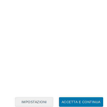
Calendario Lunare
Lun
Mar
Mer
Gio
Ven
Sab
Dom
7
8
9
10
11
12
13
14
15
16
17
18
19
20
IMPOSTAZIONI
ACCETTA E CONTINUA