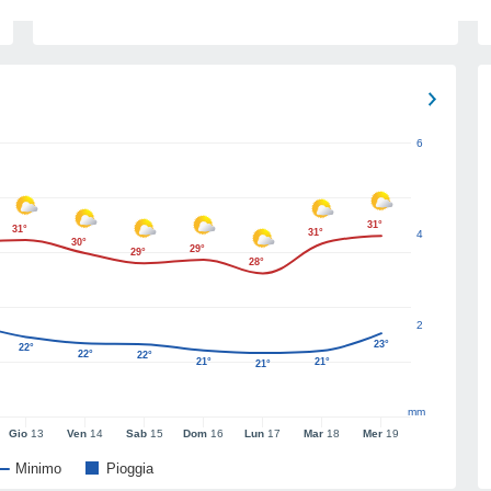
6
31°
31°
31°
4
30°
29°
29°
28°
2
23°
22°
22°
22°
21°
21°
21°
mm
Gio
13
Ven
14
Sab
15
Dom
16
Lun
17
Mar
18
Mer
19
Minimo
Pioggia