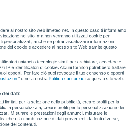
o
edere al nostro sito web ilmeteo.net. In questo caso ti informiamo
avigazione nel sito, ma non verranno utilizzati cookie per
i personalizzati, anche se potrai visualizzare informazioni
azione dei cookie e accedere al nostro sito Web tramite questo
tificatori univoci o tecnologie simili per archiviare, accedere e
zzi IP e identificatori di cookie. Alcuni fornitori potrebbero trattare
 puoi opporti. Per fare ciò puoi revocare il tuo consenso o opporti
di pioggia
Satelliti
Modelli
ostazioni
" o nella nostra
Politica sui cookie
su questo sito web.
 dei dati:
Lunedì
Martedì
Mercoledì
Giovedi
 limitati per la selezione della pubblicità, creare profili per la
bblicità personalizzata, creare profili per la personalizzazione dei
10 Ago
11 Ago
12 Ago
13 Ago
izzati, Misurare le prestazioni degli annunci, misurare le
istiche o la combinazione di dati provenienti da fonti diverse,
ezione dei contenuti.
80%