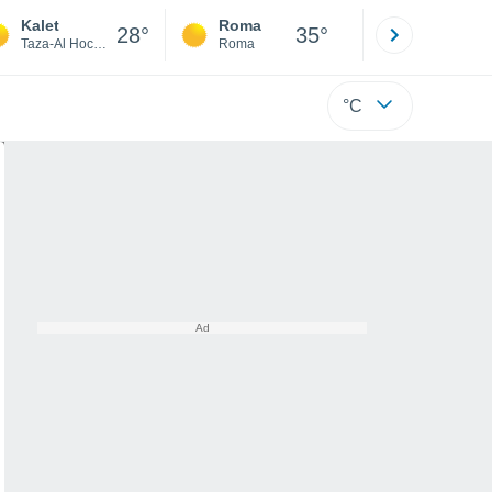
Kalet
Roma
Milano
28°
35°
Taza-Al Hoceima-Taounate
Roma
Milano
°C