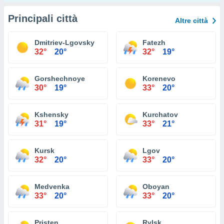
Principali città
Altre città
Dmitriev-Lgovsky
Fatezh
32°
20°
32°
19°
Gorshechnoye
Korenevo
30°
19°
33°
20°
Kshensky
Kurchatov
31°
19°
33°
21°
Kursk
Lgov
32°
20°
33°
20°
Medvenka
Oboyan
33°
20°
33°
20°
Pristen
Rylsk