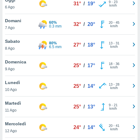
a", è
9
-
23
31°
/
19°
km/h
6 Ago
al sito
ettando
Domani
60%
20
-
45
32°
/
20°
zione di
0.3 mm
km/h
7 Ago
okie,
dei nostri
Sabato
80%
13
-
31
che ci
27°
/
18°
6.5 mm
km/h
8 Ago
no di
 e
e il
Domenica
18
-
36
25°
/
17°
amento
km/h
9 Ago
 Web,
i
Lunedì
13
-
28
re un
25°
/
14°
km/h
10 Ago
pecifico
arti la
Martedì
à o
9
-
21
25°
/
13°
km/h
i
11 Ago
zzati
 di esso.
Mercoledì
20
-
41
sultare
24°
/
14°
km/h
12 Ago
oni nella