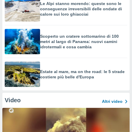
Le Alpi stanno morendo: queste sono le
conseguenze irreversibili delle ondate di
calore sui loro ghiacciai
Scoperto un cratere sottomarino di 100
metri al largo di Panarea: nuovi camini
idrotermali e cosa cambia
Estate al mare, ma on the road: le 5 strade
costiere più belle d'Europa
Video
Altri video