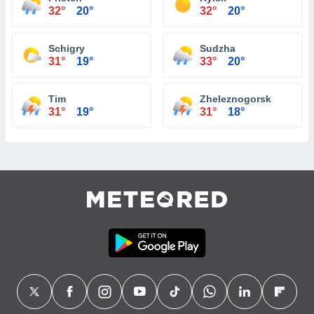
32°
20°
32°
20°
Schigry
Sudzha
31°
19°
33°
20°
Tim
Zheleznogorsk
31°
19°
31°
18°