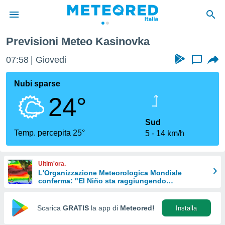
Previsioni Meteo Kasinovka
tiva
rivacy
07:58
Giovedi
...
ti di
net
Nubi sparse
net)
24°
i
 da
nisti per
Sud
 che le
Temp. percepita 25°
5
14 km/h
ioni
iano di
È
Ultim'ora.
L'Organizzazione Meteorologica Mondiale
 a
conferma: "El Niño sta raggiungendo
ito Web
un'intensità mai vista da diversi anni"
do le
opzioni:
Scarica
GRATIS
la app di
Meteored!
Installa
 i