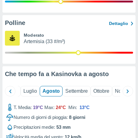
ioni
" o
tra
sui cookie
o sito
Polline
Dettaglio
Moderato
nostri
Artemisia (33 #/m³)
mo il
te
ento dei
Che tempo fa a Kasinovka a
agosto
re
ioni su
vo e/o
Giugno
Luglio
Agosto
Settembre
Ottobre
Novembre
i,
 dati
er la
T. Media:
19°C
Max:
24°C
Min:
13°C
 della
Numero di giorni di pioggia:
8
giorni
à, creare
r la
Precipitazioni medie:
53 mm
à
izzata,
Velocità media del vento:
12 km/h