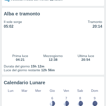
 profili
lezione
cità
Alba e tramonto
izzata,
fili per
Il sole sorge
Tramonto
05:02
20:14
izzazione
nuti,
 profili
lezione
uti
zzati,
Prima luce
Mezzogiorno
Ultima luce
 le
04:21
12:38
20:54
ni degli
 misurare
Durata del giorno
15h 12m
zioni dei
Luce del giorno restante
12h 56m
,
ere il
Calendario Lunare
so
Lun
Mar
Mer
Gio
Ven
Sab
Dom
he o la
ione di
6
7
8
9
enienti
diverse,