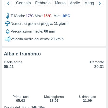
 e
Gennaio
Febbraio
Marzo
Aprile
Maggio
Giu
ati
 quali la
a su
T. Media:
17°C
Max:
18°C
Min:
16°C
ito web,
Numero di giorni di pioggia:
11
giorni
IP e
tori di
Precipitazioni medie:
68 mm
Alcuni
Velocità media del vento:
20 km/h
ro
 tuoi dati
 sulla
Alba e tramonto
un
e
Il sole sorge
Tramonto
, al quale
05:41
20:31
rti. Per
puoi
il tuo
o o
l
nto dei
Prima luce
Mezzogiorno
Ultima luce
ualsiasi
05:03
13:07
21:09
 facendo
Durata del giorno
14h 50m