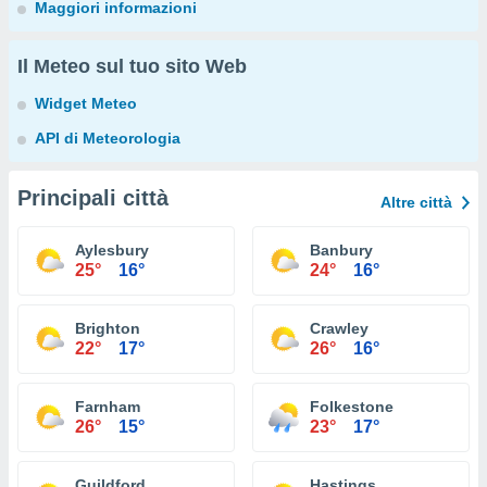
Maggiori informazioni
Il Meteo sul tuo sito Web
Widget Meteo
API di Meteorologia
Principali città
Altre città
Aylesbury
Banbury
25°
16°
24°
16°
Brighton
Crawley
22°
17°
26°
16°
Farnham
Folkestone
26°
15°
23°
17°
Guildford
Hastings