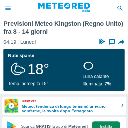
ma Settimana
Previsioni Meteo Kingston (Regno Unito)
tiva
fra 8 - 14 giorni
rivacy
ti di
04:19
Lunedì
...
net
net)
Nubi sparse
i
 da
18°
nisti per
 che le
Luna calante
ioni
Temp. percepita 18°
iano di
Illuminata:
7%
È
 a
Ultim'ora.
ito Web
Meteo, tendenza di lungo termine: arrivano
do le
conferme, la svolta dopo Ferragosto
opzioni:
Scarica
GRATIS
la app di
Meteored!
Installa
 i