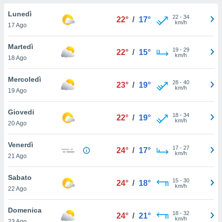
a", è
Lunedì
22
-
34
22°
/
17°
al sito
km/h
17 Ago
ettando
zione di
Martedì
19
-
29
okie,
22°
/
15°
km/h
18 Ago
dei nostri
che ci
no di
Mercoledì
28
-
40
23°
/
19°
 e
km/h
19 Ago
e il
amento
Giovedi
18
-
34
 Web,
22°
/
19°
km/h
20 Ago
i
re un
Venerdì
pecifico
17
-
27
24°
/
17°
km/h
arti la
21 Ago
à o
i
Sabato
15
-
30
zzati
24°
/
18°
km/h
22 Ago
 di esso.
sultare
Domenica
18
-
32
24°
/
21°
km/h
oni nella
23 Ago