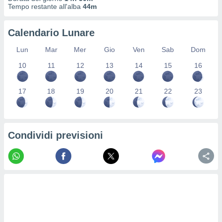
ioni
" o
Tempo restante all'alba
44m
tra
sui cookie
Calendario Lunare
o sito
Lun
Mar
Mer
Gio
Ven
Sab
Dom
nostri
10
11
12
13
14
15
16
mo il
te
17
18
19
20
21
22
23
ento dei
re
ioni su
Condividi previsioni
vo e/o
i,
 dati
er la
 della
à, creare
r la
à
izzata,