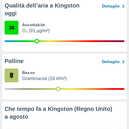
ioni
Qualità dell'aria a Kingston
Dettaglio
e
à non
oggi
izzata.
utare
Accettabile
36
zione dei
O₃ (91 µg/m³)
 al
ito Web
questo
ento
Polline
 il
Dettaglio
Basso
Graminacee (16 #/m³)
o
, noi e i
rtner
mo
Che tempo fa a Kingston (Regno Unito)
tori
o
a
agosto
e simili
viare,