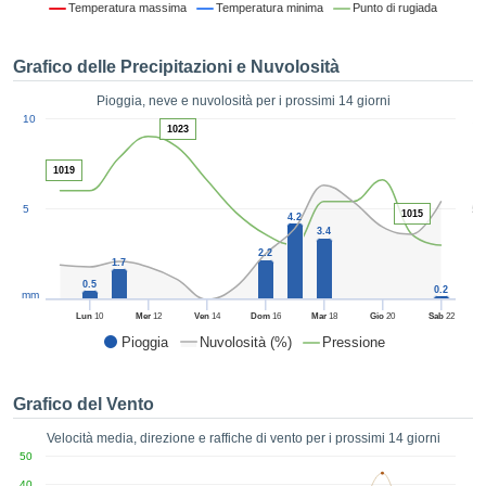
Temperatura massima
Temperatura minima
Punto di rugiada
ie e
edi
tamente
Grafico delle Precipitazioni e Nuvolosità
blicità
Pioggia, neve e nuvolosità per i prossimi 14 giorni
tale
1
10
lizzata,
1023
ACCETTA
 sulle
E
azioni
1019
CONTINUA
 tramite
5
5
ie o
1015
4.2
e simili,
IMPOSTAZIONI
3.4
ente di
2.2
1.7
iare la
0.5
0.2
tività per
mm
uare a
Lun
10
Mer
12
Ven
14
Dom
16
Mar
18
Gio
20
Sab
22
contenuti
Pioggia
Nuvolosità (%)
Pressione
levati
ard di
à senza
Grafico del Vento
costo.
Velocità media, direzione e raffiche di vento per i prossimi 14 giorni
clic sul
50
 "Accetta
40