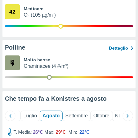
ioni
" o
Mediocre
tra
42
O₃ (105 µg/m³)
sui cookie
o sito
nostri
Polline
Dettaglio
mo il
te
Molto basso
ento dei
Graminacee (4 #/m³)
re
ioni su
vo e/o
i,
Che tempo fa a Konistres a
agosto
 dati
er la
 della
Giugno
Luglio
Agosto
Settembre
Ottobre
Novembre
à, creare
r la
à
T. Media:
26°C
Max:
29°C
Min:
22°C
izzata,