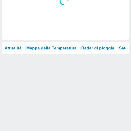
i nostri
artner
Attualità
Mappa della Temperatura
Radar di pioggia
Satelli