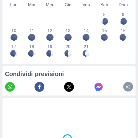
Lun
Mar
Mer
Gio
Ven
Sab
Dom
re e
e i
8
9
tilizzare
ati per la
e dei
10
11
12
13
14
15
16
.
17
18
19
20
21
izzazione
azione
o la
Condividi previsioni
e del
vo,
à e
i
zzati,
one delle
ni dei
 e degli
 ricerche
ico,
di