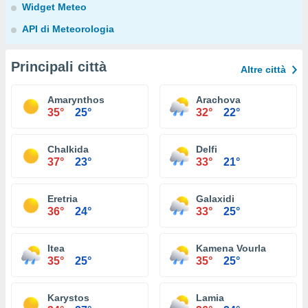
Widget Meteo
API di Meteorologia
Principali città
Altre città
Amarynthos
Arachova
35°
25°
32°
22°
Chalkida
Delfi
37°
23°
33°
21°
Eretria
Galaxidi
36°
24°
33°
25°
Itea
Kamena Vourla
35°
25°
35°
25°
Karystos
Lamia