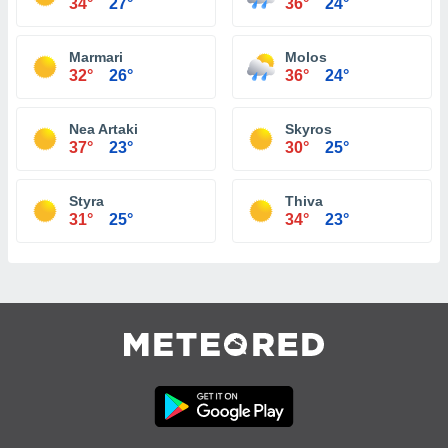
34°
27°
36°
24°
Marmari
Molos
32°
26°
36°
24°
Nea Artaki
Skyros
37°
23°
30°
25°
Styra
Thiva
31°
25°
34°
23°