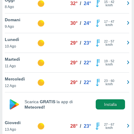
a", è
15
-
42
32°
/
24°
km/h
8 Ago
al sito
ettando
Domani
17
-
47
30°
/
24°
zione di
km/h
9 Ago
okie,
dei nostri
Lunedì
22
-
57
che ci
29°
/
23°
km/h
10 Ago
no di
 e
e il
Martedì
19
-
52
29°
/
22°
amento
km/h
11 Ago
 Web,
i
Mercoledì
23
-
60
re un
29°
/
22°
km/h
12 Ago
pecifico
arti la
à o
Scarica
GRATIS
la app di
i
Installa
Meteored!
zzati
 di esso.
sultare
Giovedi
27
-
67
28°
/
23°
km/h
13 Ago
oni nella