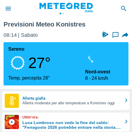
Previsioni Meteo Konistres
tiva
rivacy
08:14
Sabato
...
ti di
net
Sereno
net)
27°
i
 da
nisti per
Nord-ovest
 che le
Temp. percepita 28°
8
24 km/h
ioni
iano di
È
Allerta gialla
 a
Allerta moderata per alte temperature a Konistres oggi
ito Web
do le
Ultim'ora.
opzioni:
Luca Lombroso non vede la fine del caldo:
"Ferragosto 2026 potrebbe entrare nella storia.
 i