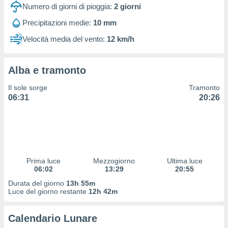
 profili
Numero di giorni di pioggia:
2
giorni
lezione
Precipitazioni medie:
10 mm
cità
izzata,
Velocità media del vento:
12 km/h
fili per
izzazione
Alba e tramonto
nuti,
 profili
Il sole sorge
Tramonto
lezione
06:31
20:26
uti
zzati,
 le
ni degli
 misurare
zioni dei
,
Prima luce
Mezzogiorno
Ultima luce
06:02
13:29
20:55
ere il
Durata del giorno
13h 55m
so
Luce del giorno restante
12h 42m
he o la
ione di
Calendario Lunare
enienti
diverse,