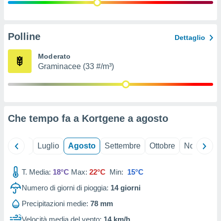
ioni
" o
tra
sui cookie
o sito
Polline
Dettaglio
Moderato
nostri
Graminacee (33 #/m³)
mo il
te
ento dei
Che tempo fa a Kortgene a
agosto
re
ioni su
vo e/o
Giugno
Luglio
Agosto
Settembre
Ottobre
Novembre
i,
 dati
er la
T. Media:
18°C
Max:
22°C
Min:
15°C
 della
Numero di giorni di pioggia:
14
giorni
à, creare
r la
Precipitazioni medie:
78 mm
à
izzata,
Velocità media del vento:
14 km/h