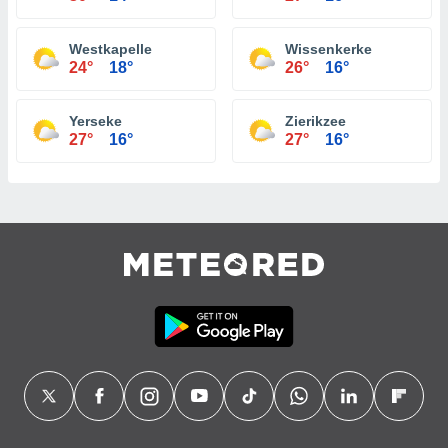
Westkapelle
Wissenkerke
24°
18°
26°
16°
Yerseke
Zierikzee
27°
16°
27°
16°