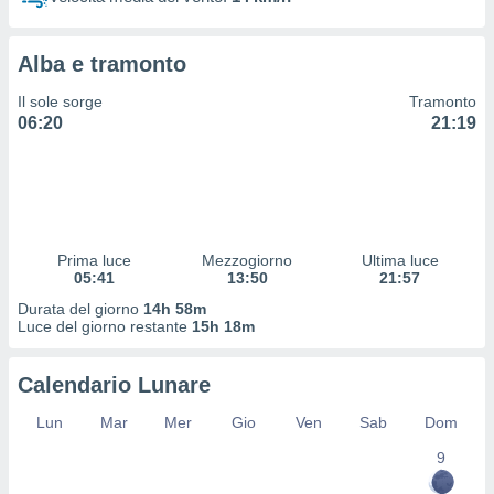
 profili
lezione
cità
Alba e tramonto
izzata,
fili per
Il sole sorge
Tramonto
06:20
21:19
izzazione
nuti,
 profili
lezione
uti
zzati,
Prima luce
Mezzogiorno
Ultima luce
 le
05:41
13:50
21:57
ni degli
 misurare
Durata del giorno
14h 58m
zioni dei
Luce del giorno restante
15h 18m
,
ere il
Calendario Lunare
so
Lun
Mar
Mer
Gio
Ven
Sab
Dom
he o la
ione di
9
enienti
diverse,