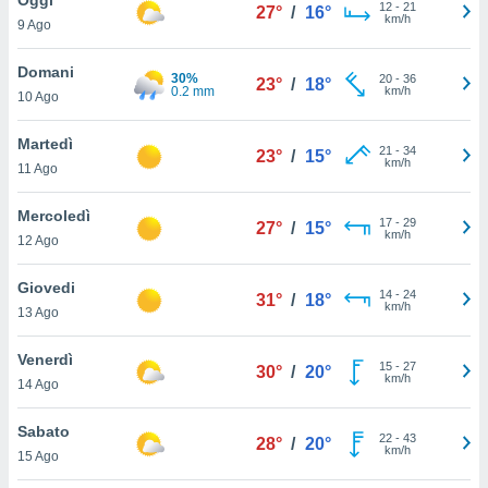
a", è
12
-
21
27°
/
16°
km/h
9 Ago
al sito
ettando
Domani
30%
20
-
36
23°
/
18°
zione di
0.2 mm
km/h
10 Ago
okie,
dei nostri
Martedì
21
-
34
che ci
23°
/
15°
km/h
11 Ago
no di
 e
e il
Mercoledì
17
-
29
27°
/
15°
amento
km/h
12 Ago
 Web,
i
Giovedi
14
-
24
re un
31°
/
18°
km/h
13 Ago
pecifico
arti la
Venerdì
à o
15
-
27
30°
/
20°
km/h
i
14 Ago
zzati
 di esso.
Sabato
22
-
43
sultare
28°
/
20°
km/h
15 Ago
oni nella