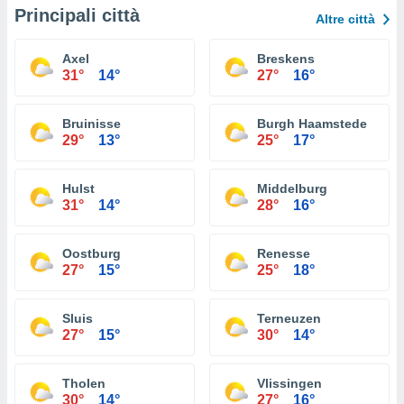
Principali città
Altre città
Axel
Breskens
31°
14°
27°
16°
Bruinisse
Burgh Haamstede
29°
13°
25°
17°
Hulst
Middelburg
31°
14°
28°
16°
Oostburg
Renesse
27°
15°
25°
18°
Sluis
Terneuzen
27°
15°
30°
14°
Tholen
Vlissingen
30°
14°
27°
16°