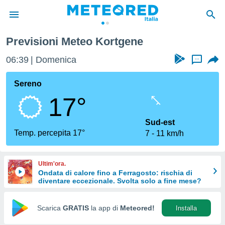
Previsioni Meteo Kortgene
tiva
rivacy
06:39
Domenica
...
ti di
net
Sereno
net)
17°
i
 da
nisti per
Sud-est
 che le
Temp. percepita 17°
7
11 km/h
ioni
iano di
È
Ultim'ora.
Ondata di calore fino a Ferragosto: rischia di
 a
diventare eccezionale. Svolta solo a fine mese?
ito Web
do le
opzioni:
Scarica
GRATIS
la app di
Meteored!
Installa
 i