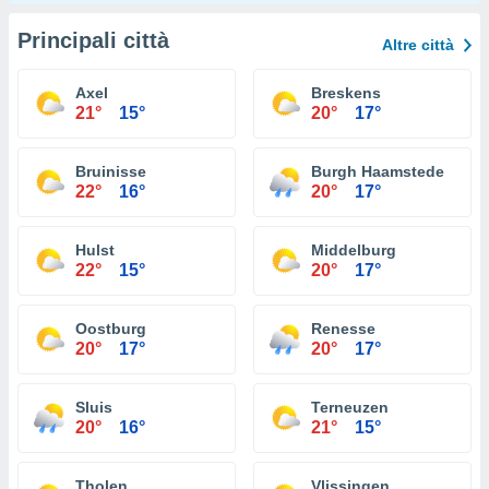
Principali città
Altre città
Axel
Breskens
21°
15°
20°
17°
Bruinisse
Burgh Haamstede
22°
16°
20°
17°
Hulst
Middelburg
22°
15°
20°
17°
Oostburg
Renesse
20°
17°
20°
17°
Sluis
Terneuzen
20°
16°
21°
15°
Tholen
Vlissingen