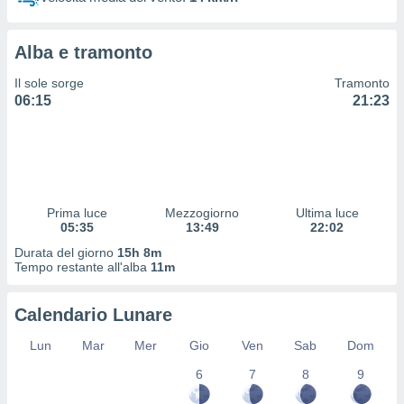
 profili
lezione
cità
Alba e tramonto
izzata,
fili per
Il sole sorge
Tramonto
06:15
21:23
izzazione
nuti,
 profili
lezione
uti
zzati,
Prima luce
Mezzogiorno
Ultima luce
 le
05:35
13:49
22:02
ni degli
 misurare
Durata del giorno
15h 8m
zioni dei
Tempo restante all'alba
11m
,
ere il
Calendario Lunare
so
Lun
Mar
Mer
Gio
Ven
Sab
Dom
he o la
ione di
6
7
8
9
enienti
diverse,