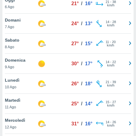
a", è
21
-
38
21°
/
16°
km/h
6 Ago
al sito
ettando
Domani
14
-
28
24°
/
13°
zione di
km/h
7 Ago
okie,
dei nostri
Sabato
11
-
20
che ci
27°
/
15°
km/h
8 Ago
no di
 e
e il
Domenica
14
-
22
30°
/
17°
amento
km/h
9 Ago
 Web,
i
Lunedì
21
-
39
re un
26°
/
18°
km/h
10 Ago
pecifico
arti la
Martedì
à o
15
-
27
25°
/
14°
km/h
i
11 Ago
zzati
 di esso.
Mercoledì
14
-
26
sultare
31°
/
16°
km/h
12 Ago
oni nella