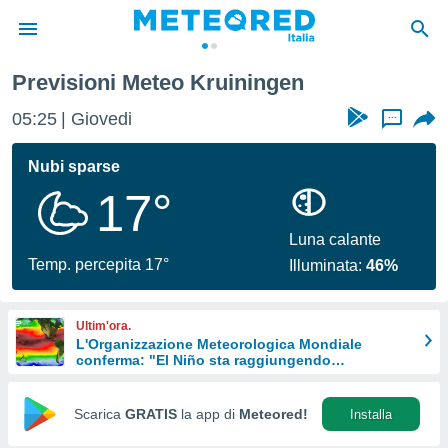
Previsioni Meteo Kruiningen
tiva
rivacy
05:25
Giovedi
...
ti di
net
Nubi sparse
net)
17°
i
 da
nisti per
Luna calante
 che le
Temp. percepita 17°
Illuminata:
46%
ioni
iano di
È
Ultim'ora.
L'Organizzazione Meteorologica Mondiale
 a
conferma: "El Niño sta raggiungendo
ito Web
un'intensità mai vista da diversi anni"
do le
opzioni:
Scarica
GRATIS
la app di
Meteored!
Installa
 i