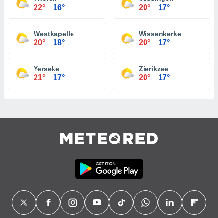
22°
16°
20°
17°
Westkapelle
Wissenkerke
20°
18°
20°
17°
Yerseke
Zierikzee
21°
17°
20°
17°