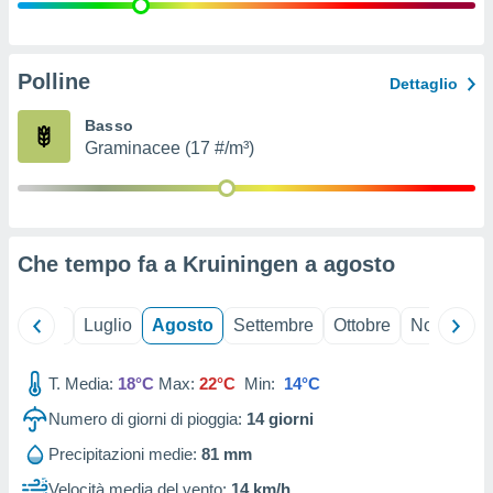
ioni
" o
tra
sui cookie
o sito
Polline
Dettaglio
Basso
nostri
Graminacee (17 #/m³)
mo il
te
ento dei
Che tempo fa a Kruiningen a
agosto
re
ioni su
vo e/o
Giugno
Luglio
Agosto
Settembre
Ottobre
Novembre
i,
 dati
er la
T. Media:
18°C
Max:
22°C
Min:
14°C
 della
Numero di giorni di pioggia:
14
giorni
à, creare
r la
Precipitazioni medie:
81 mm
à
izzata,
Velocità media del vento:
14 km/h