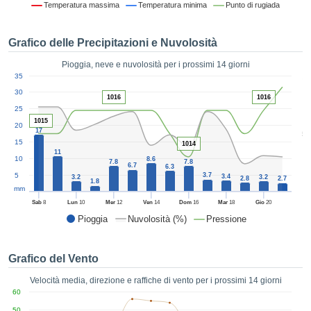
Temperatura massima
Temperatura minima
Punto di rugiada
ie e
edi
tamente
Grafico delle Precipitazioni e Nuvolosità
blicità
Pioggia, neve e nuvolosità per i prossimi 14 giorni
tale
1
35
lizzata,
ACCETTA
30
 sulle
1016
1016
E
azioni
25
CONTINUA
 tramite
1015
20
17
5
ie o
15
1014
e simili,
IMPOSTAZIONI
11
10
8.6
ente di
7.8
7.8
6.7
6.3
iare la
5
3.7
3.4
3.2
3.2
2.8
2.7
1.8
tività per
mm
uare a
Sab
8
Lun
10
Mer
12
Ven
14
Dom
16
Mar
18
Gio
20
contenuti
Pioggia
Nuvolosità (%)
Pressione
levati
ard di
à senza
Grafico del Vento
costo.
Velocità media, direzione e raffiche di vento per i prossimi 14 giorni
clic sul
60
 "Accetta
50